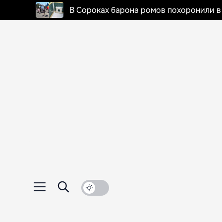
В Сороках барона ромов похоронили в