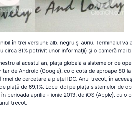
ibil în trei versiuni: alb, negru şi auriu. Terminalul va
u circa 31% potrivit unor informaţii) şi o cameră mai 
imestru al acestui an, piaţa globală a sistemelor de op
itar de Android (Google), cu o cotă de aproape 80 la 
firmei de cercetare a pieţei IDC. Anul trecut, în aceeaş
e piaţă de 69,1%. Locul doi pe piaţa sistemelor de o
în perioada aprilie - iunie 2013, de iOS (Apple), cu o 
anul trecut.