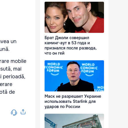
Брат Джоли совершил
 avea un
каминг-аут в 53 года и
признался после развода,
bună.
что он гей
erare mobile
sută, mai
i perioadă,
perare
cotă de
Маск не разрешает Украине
использовать Starlink для
ударов по России