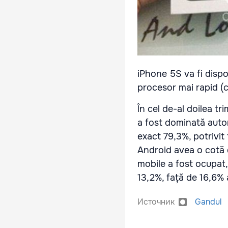
iPhone 5S va fi dispon
procesor mai rapid (c
În cel de-al doilea tr
a fost dominată autor
exact 79,3%, potrivit 
Android avea o cotă d
mobile a fost ocupat, 
13,2%, faţă de 16,6% 
Источник
Gandul