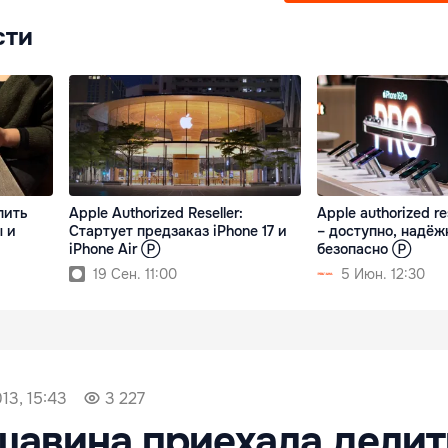
сти
пить
Apple Authorized Reseller:
Apple authorized re
ы и
Cтартует предзаказ iPhone 17 и
– доступно, надёж
iPhone Air Ⓟ
безопасно Ⓟ
19 Сен. 11:00
5 Июн. 12:30
13, 15:43
3 227
авина приехала делит