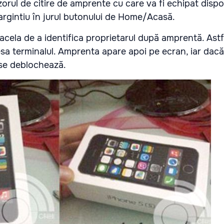
orul de citire de amprente cu care va fi echipat dispoz
 argintiu în jurul butonului de Home/Acasă.
 acela de a identifica proprietarul după amprentă. Astf
sa terminalul. Amprenta apare apoi pe ecran, iar dacă
 se deblochează.