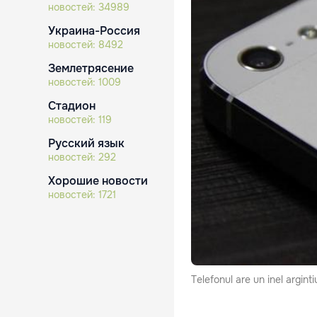
новостей:
34989
Украина-Россия
новостей:
8492
Землетрясение
новостей:
1009
Стадион
новостей:
119
Русский язык
новостей:
292
Хорошие новости
новостей:
1721
Telefonul are un inel argint