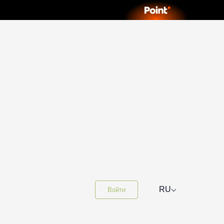
⌵
RU
Войти