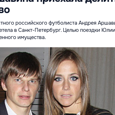
во
стного российского футболиста Андрея Арша
етела в Санкт-Петербург. Целью поездки Юлии
енного имущества.