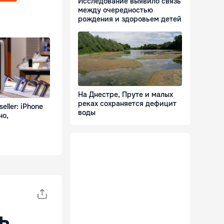
Исследование выявило связь
между очередностью
рождения и здоровьем детей
На Днестре, Пруте и малых
реках сохраняется дефицит
seller: iPhone
воды
но,
ь