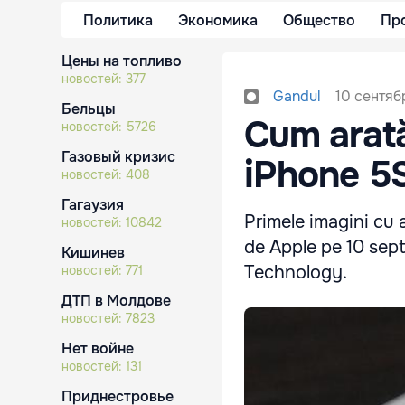
Политика
Экономика
Общество
Пр
Цены на топливо
новостей:
377
10 сентяб
Gandul
Бельцы
Cum arată
новостей:
5726
Газовый кризис
iPhone 5
новостей:
408
Гагаузия
Primele imagini cu 
новостей:
10842
de Apple pe 10 sept
Кишинев
Technology.
новостей:
771
ДТП в Молдове
новостей:
7823
Нет войне
новостей:
131
Приднестровье