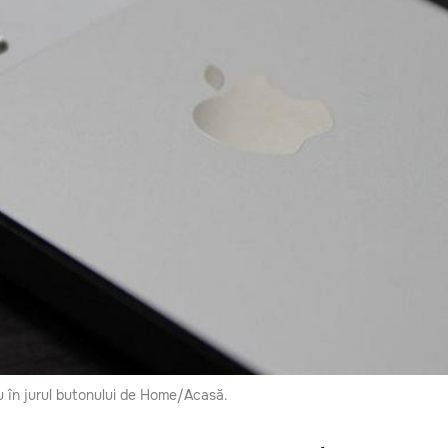
iu în jurul butonului de Home/Acasă.