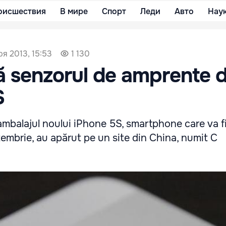
оисшествия
В мире
Спорт
Леди
Авто
Нау
ря 2013, 15:53
1 130
 senzorul de amprente 
S
ambalajul noului iPhone 5S, smartphone care va f
embrie, au apărut pe un site din China, numit C