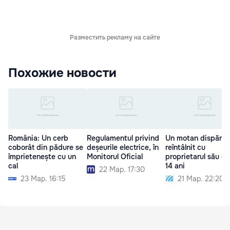
Разместить рекламу на сайте
Похожие новости
România: Un cerb
Regulamentul privind
Un motan dispărut
coborât din pădure se
deșeurile electrice, în
reîntâlnit cu
împrietenește cu un
Monitorul Oficial
proprietarul său d
cal
14 ani
22 Мар. 17:30
23 Мар. 16:15
21 Мар. 22:20