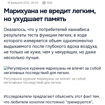
16 февраля 2012, 06:20
838
Марихуана не вредит легким,
но ухудшает память
Оказалось, что у потребителей каннабиса
результаты теста функции легких, в ходе
которого измеряется объем одномоментно
выдыхаемого после глубокого вдоха воздуха,
не только не хуже, чем у некурящих, но даже
несколько лучше.
Регулярное курение марихуаны не влечет за собой
негативных последствий для легких.
Исследователи предлагают объяснять этот факт тем,
что любители конопли постоянно "тренируются",