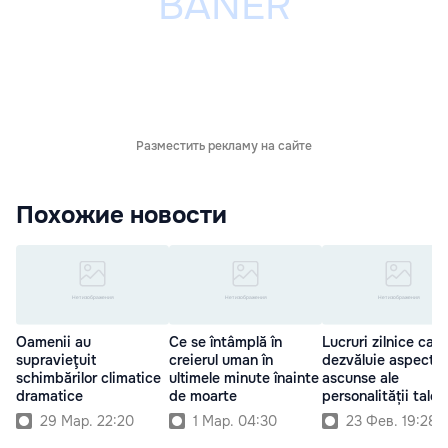
Разместить рекламу на сайте
Похожие новости
Oamenii au
Ce se întâmplă în
Lucruri zilnice care
supravieţuit
creierul uman în
dezvăluie aspecte
schimbărilor climatice
ultimele minute înainte
ascunse ale
dramatice
de moarte
personalității tale
29 Мар. 22:20
1 Мар. 04:30
23 Фев. 19:28