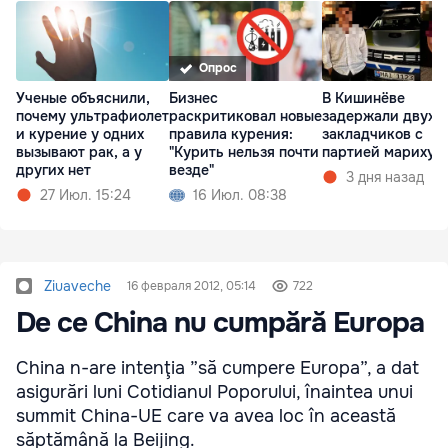
Опрос
Ученые объяснили,
Бизнес
В Кишинёве
почему ультрафиолет
раскритиковал новые
задержали двух
и курение у одних
правила курения:
закладчиков с
вызывают рак, а у
"Курить нельзя почти
партией марихуа
других нет
везде"
3 дня назад
27 Июл. 15:24
16 Июл. 08:38
Ziuaveche
16 февраля 2012, 05:14
722
De ce China nu cumpără Europa
China n-are intenţia ”să cumpere Europa”, a dat
asigurări luni Cotidianul Poporului, înaintea unui
summit China-UE care va avea loc în această
săptămână la Beijing.