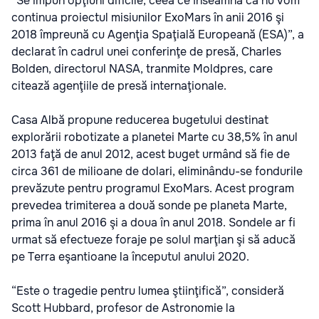
“Se impun opţiuni dificile, ceea ce înseamnă că nu vom
continua proiectul misiunilor ExoMars în anii 2016 şi
2018 împreună cu Agenţia Spaţială Europeană (ESA)”, a
declarat în cadrul unei conferinţe de presă, Charles
Bolden, directorul NASA, tranmite Moldpres, care
citează agenţiile de presă internaţionale.
Casa Albă propune reducerea bugetului destinat
explorării robotizate a planetei Marte cu 38,5% în anul
2013 faţă de anul 2012, acest buget urmând să fie de
circa 361 de milioane de dolari, eliminându-se fondurile
prevăzute pentru programul ExoMars. Acest program
prevedea trimiterea a două sonde pe planeta Marte,
prima în anul 2016 şi a doua în anul 2018. Sondele ar fi
urmat să efectueze foraje pe solul marţian şi să aducă
pe Terra eşantioane la începutul anului 2020.
“Este o tragedie pentru lumea ştiinţifică”, consideră
Scott Hubbard, profesor de Astronomie la