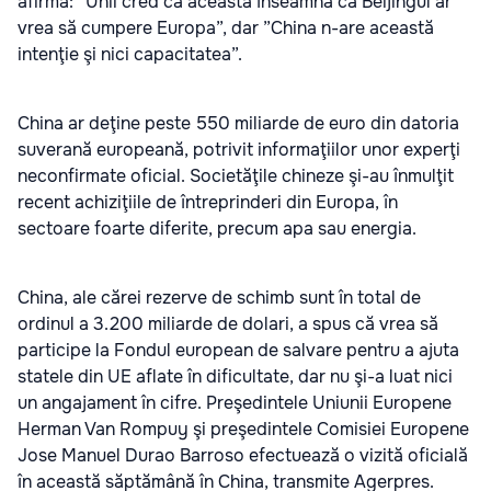
afirma: ”Unii cred că aceasta înseamnă că Beijingul ar
vrea să cumpere Europa”, dar ”China n-are această
intenţie şi nici capacitatea”.
China ar deţine peste 550 miliarde de euro din datoria
suverană europeană, potrivit informaţiilor unor experţi
neconfirmate oficial. Societăţile chineze şi-au înmulţit
recent achiziţiile de întreprinderi din Europa, în
sectoare foarte diferite, precum apa sau energia.
China, ale cărei rezerve de schimb sunt în total de
ordinul a 3.200 miliarde de dolari, a spus că vrea să
participe la Fondul european de salvare pentru a ajuta
statele din UE aflate în dificultate, dar nu şi-a luat nici
un angajament în cifre. Preşedintele Uniunii Europene
Herman Van Rompuy şi preşedintele Comisiei Europene
Jose Manuel Durao Barroso efectuează o vizită oficială
în această săptămână în China, transmite Agerpres.