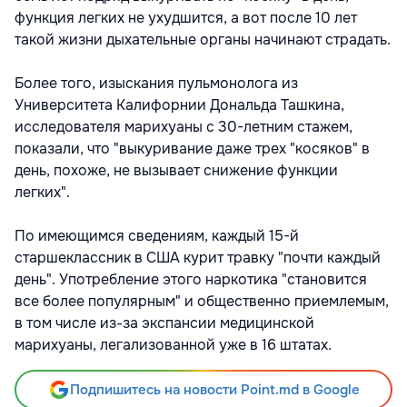
функция легких не ухудшится, а вот после 10 лет
такой жизни дыхательные органы начинают страдать.
Более того, изыскания пульмонолога из
Университета Калифорнии Дональда Ташкина,
исследователя марихуаны с 30-летним стажем,
показали, что "выкуривание даже трех "косяков" в
день, похоже, не вызывает снижение функции
легких".
По имеющимся сведениям, каждый 15-й
старшеклассник в США курит травку "почти каждый
день". Употребление этого наркотика "становится
все более популярным" и общественно приемлемым,
в том числе из-за экспансии медицинской
марихуаны, легализованной уже в 16 штатах.
Подпишитесь на новости Point.md в Google