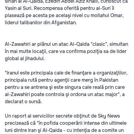
sirian al Al-Qaida, Ezedin Abdel Aziz Khalil, cunoscut ca
Yasin al Suri. Recompensa oferită pentru al-Suri îl
plasează pe acesta pe acelaşi nivel cu mollahul Omar,
liderul talibanilor din Afganistan.
Al-Zawahiri ar plănui un atac Al-Qaida "clasic", simultan
în mai multe locaţii, care va confirma poziţia sa de lider
global al jihadului.
"Iranul este principala cale de finanţare a organizaţiilor,
principala rută pentru agenţii care merg în Pakistan
pentru a se antrena şi este singura cale reală prin care
al-Zawahiri poate controla şi ordona un atac major", a
declarat o sursă.
Un raport al serviciilor secrete obţinut de Sky News
precizează că "în pofida cooperării intense din ultimele
luni dintre Iran şi Al-Qaida - cu intenţia de a comite un