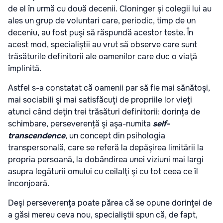
de el în urmă cu două decenii. Cloninger şi colegii lui au
ales un grup de voluntari care, periodic, timp de un
deceniu, au fost puşi să răspundă acestor teste. În
acest mod, specialiştii au vrut să observe care sunt
trăsăturile definitorii ale oamenilor care duc o viaţă
împlinită.
Astfel s-a constatat că oamenii par să fie mai sănătoşi,
mai sociabili şi mai satisfăcuţi de propriile lor vieţi
atunci când deţin trei trăsături definitorii: dorința de
schimbare, perseverență şi aşa-numita
self-
transcendence
, un concept din psihologia
transpersonală, care se referă la depăşirea limitării la
propria persoană, la dobândirea unei viziuni mai largi
asupra legăturii omului cu ceilalţi şi cu tot ceea ce îl
înconjoară.
Deşi perseverenţa poate părea că se opune dorinţei de
a găsi mereu ceva
nou
, specialiştii spun că, de fapt,