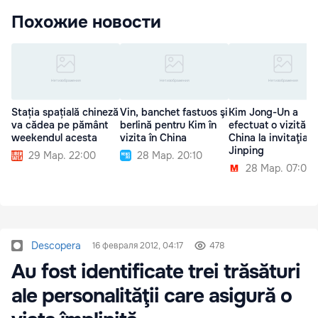
Похожие новости
Stația spațială chineză
Vin, banchet fastuos şi
Kim Jong-Un a
va cădea pe pământ
berlină pentru Kim în
efectuat o vizită în
weekendul acesta
vizita în China
China la invitaţia lu
Jinping
29 Мар. 22:00
28 Мар. 20:10
28 Мар. 07:00
Descopera
16 февраля 2012, 04:17
478
Au fost identificate trei trăsături
ale personalităţii care asigură o