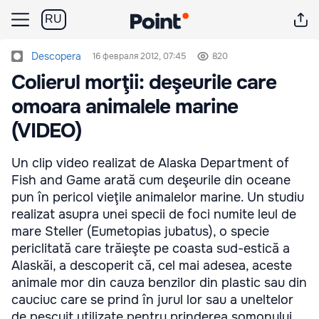
RU
Descopera
16 февраля 2012, 07:45
820
Colierul morţii: deşeurile care
omoara animalele marine
(VIDEO)
Un clip video realizat de Alaska Department of
Fish and Game arată cum deşeurile din oceane
pun în pericol vieţile animalelor marine. Un studiu
realizat asupra unei specii de foci numite leul de
mare Steller (Eumetopias jubatus), o specie
periclitată care trăieşte pe coasta sud-estică a
Alaskăi, a descoperit că, cel mai adesea, aceste
animale mor din cauza benzilor din plastic sau din
cauciuc care se prind în jurul lor sau a uneltelor
de pescuit utilizate pentru prinderea somonului.