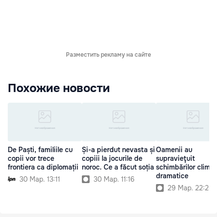
Разместить рекламу на сайте
Похожие новости
De Paști, familiile cu
Și-a pierdut nevasta și
Oamenii au
copii vor trece
copiii la jocurile de
supravieţuit
frontiera ca diplomații
noroc. Ce a făcut soția
schimbărilor climat
dramatice
30 Мар. 13:11
30 Мар. 11:16
29 Мар. 22:20