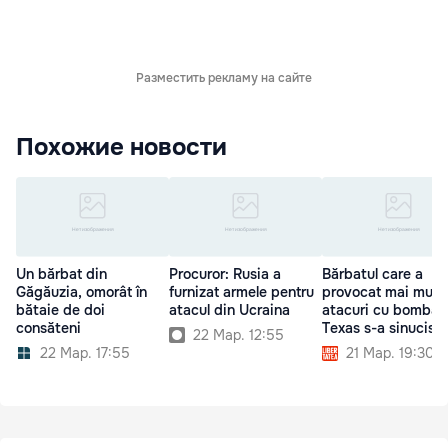
Разместить рекламу на сайте
Похожие новости
Un bărbat din
Procuror: Rusia a
Bărbatul care a
Găgăuzia, omorât în
furnizat armele pentru
provocat mai mult
bătaie de doi
atacul din Ucraina
atacuri cu bombă î
consăteni
Texas s-a sinucis
22 Мар. 12:55
22 Мар. 17:55
21 Мар. 19:30