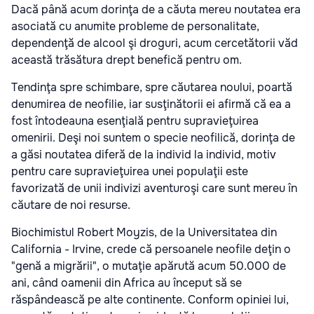
Dacă până acum dorinţa de a căuta mereu noutatea era
asociată cu anumite probleme de personalitate,
dependenţă de alcool şi droguri, acum cercetătorii văd
această trăsătura drept benefică pentru om.
Tendinţa spre schimbare, spre căutarea noului, poartă
denumirea de neofilie, iar susţinătorii ei afirmă că ea a
fost întodeauna esenţială pentru supravieţuirea
omenirii. Deşi noi suntem o specie neofilică, dorinţa de
a găsi noutatea diferă de la individ la individ, motiv
pentru care supravieţuirea unei populaţii este
favorizată de unii indivizi aventuroşi care sunt mereu în
căutare de noi resurse.
Biochimistul Robert Moyzis, de la Universitatea din
California - Irvine, crede că persoanele neofile deţin o
"genă a migrării", o mutaţie apărută acum 50.000 de
ani, când oamenii din Africa au început să se
răspândească pe alte continente. Conform opiniei lui,