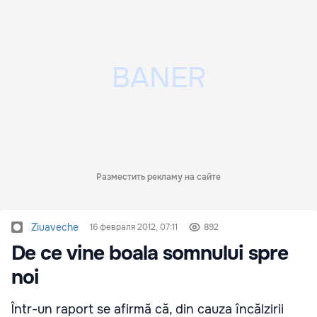
Разместить рекламу на сайте
Ziuaveche
16 февраля 2012, 07:11
892
De ce vine boala somnului spre
noi
Într-un raport se afirmă că, din cauza încălzirii