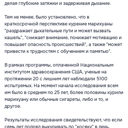
делая глубокие затяжки и задерживая дыхание.
Тем не менее, было установлено, что в
краткосрочной перспективе курение марихуаны
"раздражает дыхательные пути и может вызвать
кашель", "снижает внимание, понижает мотивацию и
повышает опасность происшествий", а также "может
привести к трудностям с обучением и памятью".
В рамках программы, оплаченной Национальным
институтом здравоохранения США, ученые на
протяжении 20 с лишним лет наблюдали 5100
испытуемых. На момент начала исследования всем
им было в среднем по 25 лет, более половины курили
марихуану или обычные сигареты, либо и то, и
другое.
Результаты исследования свидетельствуют, что если
семь лет подряд выкуривать по "косяку" в день,