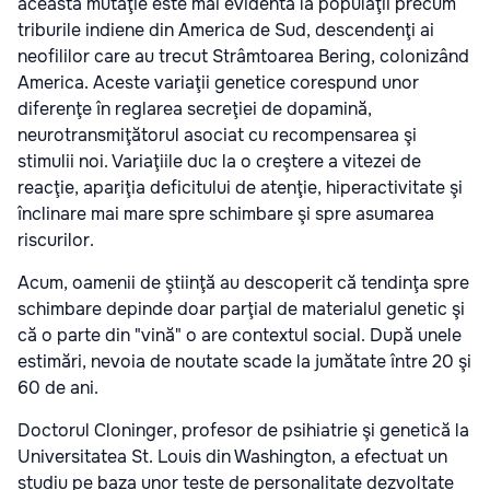
această mutaţie este mai evidentă la populaţii precum
triburile indiene din America de Sud, descendenţi ai
neofililor care au trecut Strâmtoarea Bering, colonizând
America. Aceste variaţii genetice corespund unor
diferenţe în reglarea secreţiei de dopamină,
neurotransmiţătorul asociat cu recompensarea şi
stimulii noi. Variaţiile duc la o creştere a vitezei de
reacţie, apariţia deficitului de atenţie, hiperactivitate şi
înclinare mai mare spre schimbare şi spre asumarea
riscurilor.
Acum, oamenii de ştiinţă au descoperit că tendinţa spre
schimbare depinde doar parţial de materialul genetic şi
că o parte din "vină" o are contextul social. După unele
estimări, nevoia de noutate scade la jumătate între 20 şi
60 de ani.
Doctorul Cloninger, profesor de psihiatrie şi genetică la
Universitatea St. Louis din Washington, a efectuat un
studiu pe baza unor teste de personalitate dezvoltate