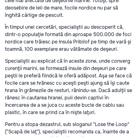
cele mai afectate de deşeurile marine. Totuşi, spre
deosebire de leii de mare, focile nordice nu par să
înghită cârlige de pescuit.
În timpul unei cercetări, specialiştii au descoperit că,
dintr-o populaţie formată din aproape 500.000 de foci
nordice care trăiesc pe Insula Pribilof pe timp de vară şi
toamnă, 100 exemplare erau vătămate de deşeuri.
Specialiştii au explicat că în aceste zone, unde converg
curenţii marini, se formează insule din deşeuri pe care
peştii le preferă fiindcă le oferă adăpost. Aşa se face că
focile care se hrănesc cu aceşti peşti ajung să îşi caute
hrana în grămezile de resturi, rănindu-se. Dacă adulţii se
rănesc în cautarea hranei, puii devin captivi în
încercarea de a se juca cu aceste bucle de cablu sau
plastic, în care se prind ca în nişte laţuri.
Pentru a stopa dezastrul, sub sloganul "Lose the Loop"
("Scapă de laţ"), specialiştii recomanda ca, înainte de a