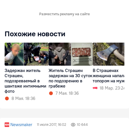
Разместить рекламу на сайте
Похожие новости
Задержан житель
Житель Страшен
В Страшенах
Страшен,
задержан на 30 суток
женщина напала 
подозреваемый в
по подозрению в
топором на мужч
шантаже интимными
грабеже
18 Мар. 23:24
фото
7 Мая. 18:36
8 Мая. 18:36
Newsmaker
11 июля 2017, 16:02
10 644