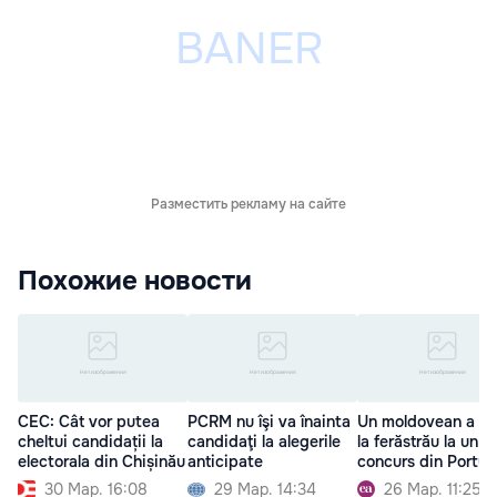
Разместить рекламу на сайте
Похожие новости
CEC: Cât vor putea
PCRM nu îşi va înainta
Un moldovean a câ
cheltui candidații la
candidaţi la alegerile
la ferăstrău la un
electorala din Chișinău
anticipate
concurs din Portug
30 Мар. 16:08
29 Мар. 14:34
26 Мар. 11:25