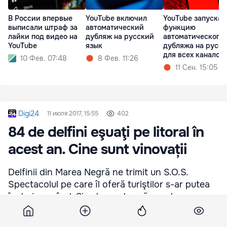
В России впервые
YouTube включил
YouTube запускае
выписали штраф за
автоматический
функцию
лайки под видео на
дубляж на русский
автоматического
YouTube
язык
дубляжа на русс
для всех каналов
10 Фев. 07:48
8 Фев. 11:26
11 Сен. 15:05
Digi24
11 июля 2017, 15:55
402
84 de delfini eşuaţi pe litoral în
acest an. Cine sunt vinovații
Delfinii din Marea Negră ne trimit un S.O.S.
Spectacolul pe care îl oferă turiştilor s-ar putea
încheia curând. Şi asta pentru că aceste
mamifere unice sunt pe cale de dispariţie la noi.