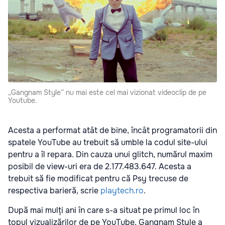
„Gangnam Style” nu mai este cel mai vizionat videoclip de pe
Youtube.
Acesta a performat atât de bine, încât programatorii din
spatele YouTube au trebuit să umble la codul site-ului
pentru a îl repara. Din cauza unui glitch, numărul maxim
posibil de view-uri era de 2.177.483.647. Acesta a
trebuit să fie modificat pentru că Psy trecuse de
respectiva barieră, scrie
playtech.ro
.
După mai mulți ani în care s-a situat pe primul loc în
topul vizualizărilor de pe YouTube, Gangnam Style a