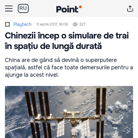
RU
Playtech
11 июля 2017, 16:06
327
Chinezii încep o simulare de trai
în spațiu de lungă durată
China are de gând să devină o superputere
spațială, astfel că face toate demersurile pentru a
ajunge la acest nivel.