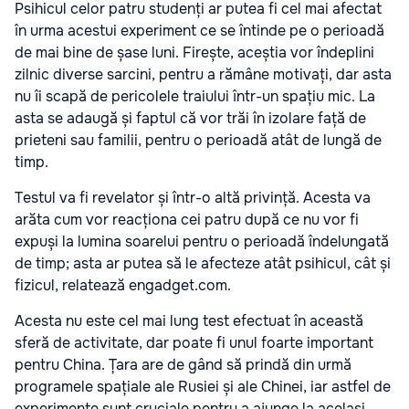
Psihicul celor patru studenți ar putea fi cel mai afectat
în urma acestui experiment ce se întinde pe o perioadă
de mai bine de șase luni. Firește, aceștia vor îndeplini
zilnic diverse sarcini, pentru a rămâne motivați, dar asta
nu îi scapă de pericolele traiului într-un spațiu mic. La
asta se adaugă și faptul că vor trăi în izolare față de
prieteni sau familii, pentru o perioadă atât de lungă de
timp.
Testul va fi revelator și într-o altă privință. Acesta va
arăta cum vor reacționa cei patru după ce nu vor fi
expuși la lumina soarelui pentru o perioadă îndelungată
de timp; asta ar putea să le afecteze atât psihicul, cât și
fizicul, relatează engadget.com.
Acesta nu este cel mai lung test efectuat în această
sferă de activitate, dar poate fi unul foarte important
pentru China. Țara are de gând să prindă din urmă
programele spațiale ale Rusiei și ale Chinei, iar astfel de
experimente sunt cruciale pentru a ajunge la același