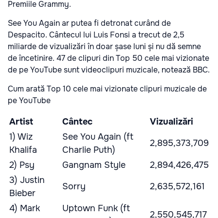
Premiile Grammy.
See You Again ar putea fi detronat curând de
Despacito. Cântecul lui Luis Fonsi a trecut de 2,5
miliarde de vizualizări în doar șase luni și nu dă semne
de încetinire. 47 de clipuri din Top 50 cele mai vizionate
de pe YouTube sunt videoclipuri muzicale, notează BBC.
Cum arată Top 10 cele mai vizionate clipuri muzicale de
pe YouTube
Artist
Cântec
Vizualizări
1) Wiz
See You Again (ft
2,895,373,709
Khalifa
Charlie Puth)
2) Psy
Gangnam Style
2,894,426,475
3) Justin
Sorry
2,635,572,161
Bieber
4) Mark
Uptown Funk (ft
2,550,545,717