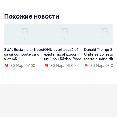
Похожие новости
SUA: Rusia nu ar trebui
ONU avertizează că
Donald Trump: Sta
să se comporte ca o
există riscul izbucnirii
Unite se vor retrag
victimă
unui nou Război Rece
foarte curând din S
30 Мар. 07:00
30 Мар. 06:00
30 Мар. 03:00