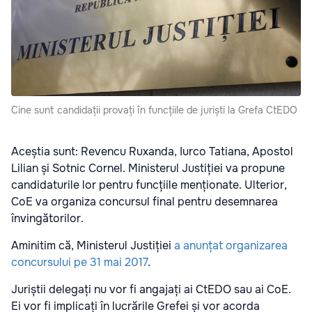
Cine sunt candidații provați în funcțiile de juriști la Grefa CtEDO
Aceștia sunt: Revencu Ruxanda, Iurco Tatiana, Apostol
Lilian și Sotnic Cornel. Ministerul Justiției va propune
candidaturile lor pentru funcțiile menționate. Ulterior,
CoE va organiza concursul final pentru desemnarea
învingătorilor.
Aminitim că, Ministerul Justiției
a anunțat organizarea
concursului pe 31 mai 2017
.
Juriștii delegați nu vor fi angajați ai CtEDO sau ai CoE.
Ei vor fi implicați în lucrările Grefei și vor acorda