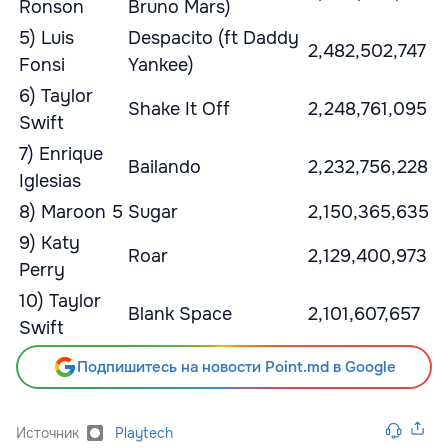
Ronson
Bruno Mars)
5) Luis
Despacito (ft Daddy
2,482,502,747
Fonsi
Yankee)
6) Taylor
Shake It Off
2,248,761,095
Swift
7) Enrique
Bailando
2,232,756,228
Iglesias
8) Maroon 5
Sugar
2,150,365,635
9) Katy
Roar
2,129,400,973
Perry
10) Taylor
Blank Space
2,101,607,657
Swift
Подпишитесь на новости Point.md в Google
Источник
Playtech