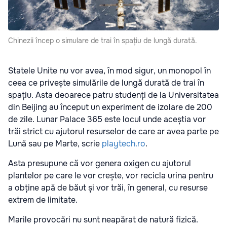
Chinezii încep o simulare de trai în spațiu de lungă durată.
Statele Unite nu vor avea, în mod sigur, un monopol în
ceea ce privește simulările de lungă durată de trai în
spațiu. Asta deoarece patru studenți de la Universitatea
din Beijing au început un experiment de izolare de 200
de zile. Lunar Palace 365 este locul unde aceștia vor
trăi strict cu ajutorul resurselor de care ar avea parte pe
Lună sau pe Marte, scrie
playtech.ro
.
Asta presupune că vor genera oxigen cu ajutorul
plantelor pe care le vor crește, vor recicla urina pentru
a obține apă de băut și vor trăi, în general, cu resurse
extrem de limitate.
Marile provocări nu sunt neapărat de natură fizică.