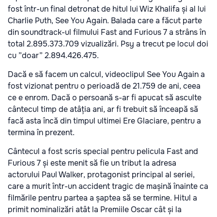
fost într-un final detronat de hitul lui Wiz Khalifa și al lui
Charlie Puth, See You Again. Balada care a făcut parte
din soundtrack-ul filmului Fast and Furious 7 a strâns în
total 2.895.373.709 vizualizări. Psy a trecut pe locul doi
cu ”doar” 2.894.426.475.
Dacă e să facem un calcul, videoclipul See You Again a
fost vizionat pentru o perioadă de 21.759 de ani, ceea
ce e enrom. Dacă o persoană s-ar fi apucat să asculte
cântecul timp de atâția ani, ar fi trebuit să înceapă să
facă asta încă din timpul ultimei Ere Glaciare, pentru a
termina în prezent.
Cântecul a fost scris special pentru pelicula Fast and
Furious 7 și este menit să fie un tribut la adresa
actorului Paul Walker, protagonist principal al seriei,
care a murit într-un accident tragic de mașină înainte ca
filmările pentru partea a șaptea să se termine. Hitul a
primit nominalizări atât la Premiile Oscar cât și la