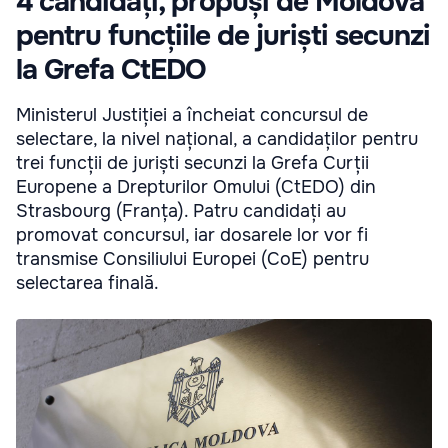
4 candidați, propuși de Moldova
pentru funcțiile de juriști secunzi
la Grefa CtEDO
Ministerul Justiției a încheiat concursul de
selectare, la nivel național, a candidaților pentru
trei funcții de juriști secunzi la Grefa Curții
Europene a Drepturilor Omului (CtEDO) din
Strasbourg (Franța). Patru candidați au
promovat concursul, iar dosarele lor vor fi
transmise Consiliului Europei (CoE) pentru
selectarea finală.