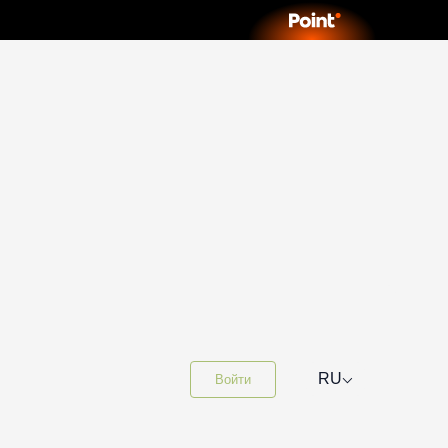
⌵
RU
Войти