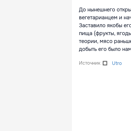
До нынешнего откры
вегетарианцем и на
Заставило якобы ег
пища (фрукты, ягоды
теории, мясо раньш
добыть его было на
Источник
Utro