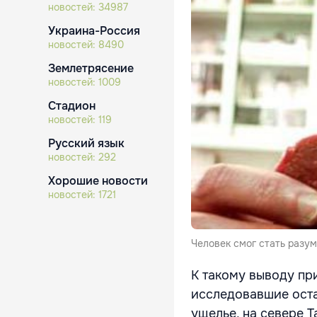
новостей:
34987
Украина-Россия
новостей:
8490
Землетрясение
новостей:
1009
Стадион
новостей:
119
Русский язык
новостей:
292
Хорошие новости
новостей:
1721
Человек смог стать разу
К такому выводу пр
исследовавшие оста
ущелье, на севере Т