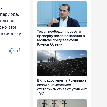
ь
 периода.
тельная
асно этой
Тофан пообещал провести
 поскольку
проверку после появления в
.
Молдове представителя
Южной Осетии
ЕК предостерегла Румынию в
связи с намерением
отстрочить отказ от угольных
ТЭС