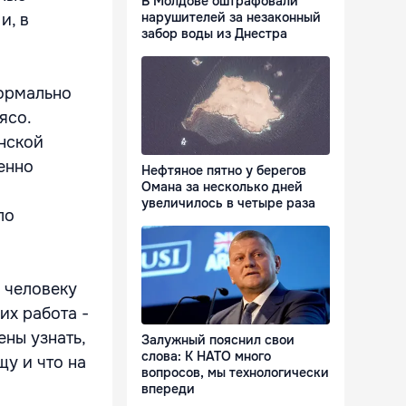
В Молдове оштрафовали
нарушителей за незаконный
и, в
забор воды из Днестра
нормально
ясо.
инской
енно
Нефтяное пятно у берегов
Омана за несколько дней
увеличилось в четыре раза
ло
о человеку
их работа -
ены узнать,
Залужный пояснил свои
слова: К НАТО много
щу и что на
вопросов, мы технологически
впереди