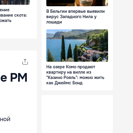
ление
В Бельгии впервые выявили
вание скота:
вирус Западного Нила у
ожать
лошади
На озере Комо продают
квартиру на вилле из
не РМ
"Казино Рояль": можно жить
как Джеймс Бонд
пной