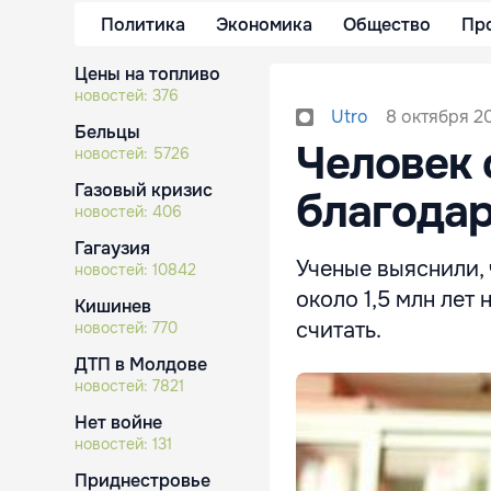
Политика
Экономика
Общество
Пр
Цены на топливо
новостей:
376
8 октября 20
Utro
Бельцы
Человек 
новостей:
5726
Газовый кризис
благодар
новостей:
406
Гагаузия
Ученые выяснили, 
новостей:
10842
около 1,5 млн лет 
Кишинев
считать.
новостей:
770
ДТП в Молдове
новостей:
7821
Нет войне
новостей:
131
Приднестровье