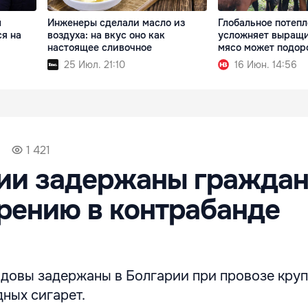
м
Инженеры сделали масло из
Глобальное потеп
ся на
воздуха: на вкус оно как
усложняет выращи
настоящее сливочное
мясо может подор
25 Июл. 21:10
16 Июн. 14:56
1 421
рии задержаны гражда
рению в контрабанде
довы задержаны в Болгарии при провозе кру
ных сигарет.