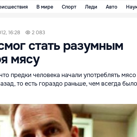
оисшествия
В мире
Спорт
Леди
Авто
Нау
12, 16:28
2 083
смог стать разумным
я мясу
что предки человека начали употреблять мясо
назад, то есть гораздо раньше, чем всегда был