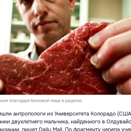
мным благодаря белковой пище в рационе.
ишли антропологи из Университета Колорадо (США
нки двухлетнего мальчика, найденного в Олдувай
анзании, пишет Daily Mail. По фрагменту черепа уч