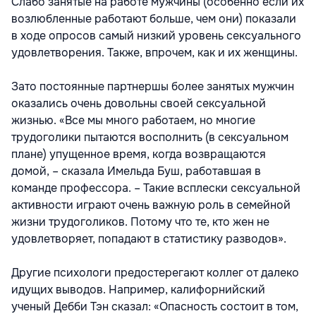
Слабо занятые на работе мужчины (особенно если их
возлюбленные работают больше, чем они) показали
в ходе опросов самый низкий уровень сексуального
удовлетворения. Также, впрочем, как и их женщины.
Зато постоянные партнершы более занятых мужчин
оказались очень довольны своей сексуальной
жизнью. «Все мы много работаем, но многие
трудоголики пытаются восполнить (в сексуальном
плане) упущенное время, когда возвращаются
домой, – сказала Имельда Буш, работавшая в
команде профессора. – Такие всплески сексуальной
активности играют очень важную роль в семейной
жизни трудоголиков. Потому что те, кто жен не
удовлетворяет, попадают в статистику разводов».
Другие психологи предостерегают коллег от далеко
идущих выводов. Например, калифорнийский
ученый Дебби Тэн сказал: «Опасность состоит в том,