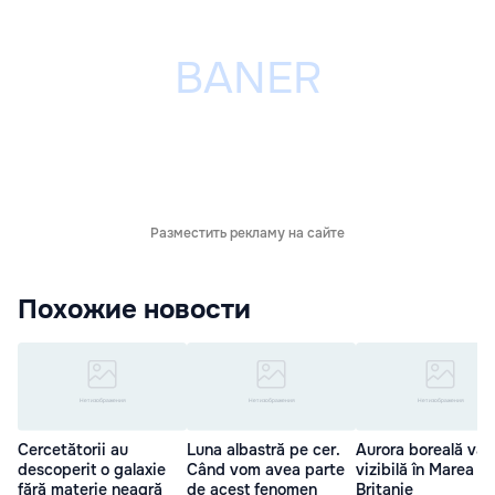
Разместить рекламу на сайте
Похожие новости
Cercetătorii au
Luna albastră pe cer.
Aurora boreală va f
descoperit o galaxie
Când vom avea parte
vizibilă în Marea
fără materie neagră
de acest fenomen
Britanie