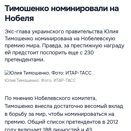
Тимошенко номинировали на
Нобеля
Экс-глава украинского правительства Юлия
Тимошенко номинирована на Нобелевскую
премию мира. Правда, за престижную награду
ей предстоит поспорить еще с 230
претендентами.
Юлия Тимошенко. Фото: ИТАР-ТАСС
По мнению Нобелевского комитета,
Тимошенко внесла достаточно весомый вклад
в борьбу за мир, чтобы номинироваться на
премию. Общий список претендентов в 2012
году включает 188 личностей и 43