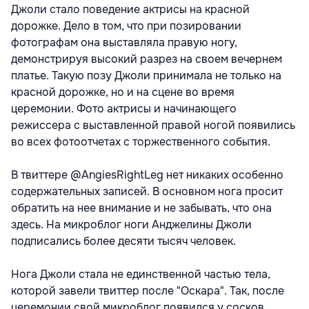
Джоли стало поведение актрисы на красной
дорожке. Дело в том, что при позировании
фотографам она выставляла правую ногу,
демонстрируя высокий разрез на своем вечернем
платье. Такую позу Джоли принимала не только на
красной дорожке, но и на сцене во время
церемонии. Фото актрисы и начинающего
режиссера с выставленной правой ногой появились
во всех фотоотчетах с торжественного события.
В твиттере @AngiesRightLeg нет никаких особенно
содержательных записей. В основном нога просит
обратить на нее внимание и не забывать, что она
здесь. На микроблог ноги Анджелины Джоли
подписались более десяти тысяч человек.
Нога Джоли стала не единственной частью тела,
которой завели твиттер после "Оскара". Так, после
церемонии свой микроблог появился у сосков