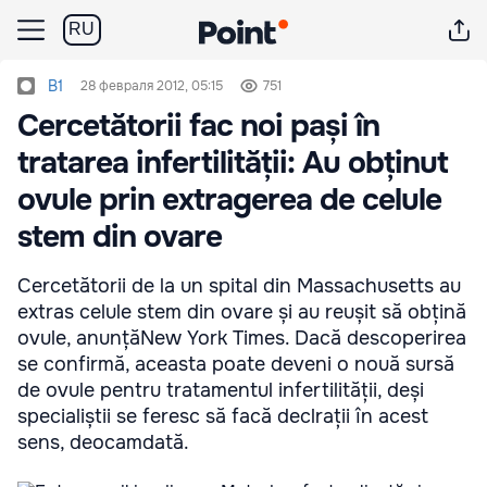
RU
B1
28 февраля 2012, 05:15
751
Cercetătorii fac noi pași în
tratarea infertilității: Au obținut
ovule prin extragerea de celule
stem din ovare
Cercetătorii de la un spital din Massachusetts au
extras celule stem din ovare și au reușit să obțină
ovule, anunțăNew York Times. Dacă descoperirea
se confirmă, aceasta poate deveni o nouă sursă
de ovule pentru tratamentul infertilității, deși
specialiștii se feresc să facă declrații în acest
sens, deocamdată.