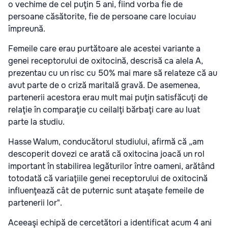
o vechime de cel puţin 5 ani, fiind vorba fie de
persoane căsătorite, fie de persoane care locuiau
împreună.
Femeile care erau purtătoare ale acestei variante a
genei receptorului de oxitocină, descrisă ca alela A,
prezentau cu un risc cu 50% mai mare să relateze că au
avut parte de o criză maritală gravă. De asemenea,
partenerii acestora erau mult mai puţin satisfăcuţi de
relaţie în comparaţie cu ceilalţi bărbaţi care au luat
parte la studiu.
Hasse Walum, conducătorul studiului, afirmă că „am
descoperit dovezi ce arată că oxitocina joacă un rol
important în stabilirea legăturilor între oameni, arătând
totodată că variaţiile genei receptorului de oxitocină
influenţează cât de puternic sunt ataşate femeile de
partenerii lor".
Aceeaşi echipă de cercetători a identificat acum 4 ani