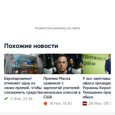
Разместить рекламу на сайте
Похожие новости
Европарламент
Премию Маска
У экс-замглавы
отменяет одну из
сравнили с
офиса президент
своих премий, чтобы
зарплатой учителей
Украины Кирилла
сэкономить средства
начальных классов в
Тимошенко прове
США
обыск
11 Фев. 23:36
18 Ноя. 14:30
28 Июн. 09:36