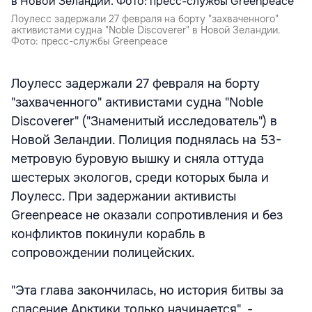
Лоулесс задержали 27 февраля на борту "захваченного"
активистами судна "Noble Discoverer" в Новой Зеландии.
Фото: пресс-службы Greenpeace
Лоулесс задержали 27 февраля на борту
"захваченного" активистами судна "Noble
Discoverer" ("Знаменитый исследователь") в
Новой Зеландии. Полиция поднялась на 53-
метровую буровую вышку и сняла оттуда
шестерых экологов, среди которых была и
Лоулесс. При задержании активисты
Greenpeace не оказали сопротивления и без
конфликтов покинули корабль в
сопровождении полицейских.
"Эта глава закончилась, но история битвы за
спасение Арктики только начинается", -