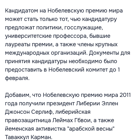
Кандидатом на Нобелевскую премию мира
может стать только тот, чью кандидатуру
предложат политики, госслужащие,
университетские профессора, бывшие
лауреаты премии, а также члены крупных
международных организаций. Документы для
принятия кандидатуры необходимо было
предоставить в Нобелевский комитет до 1
февраля.
Добавим, что Нобелевскую премию мира 2011
года получили президент Либерии Эллен
Джонсон Серлиф, либерийская
правозащитница Леймах Гбвои, а также
йеменская активистка "арабской весны"
Таваккул Карман.