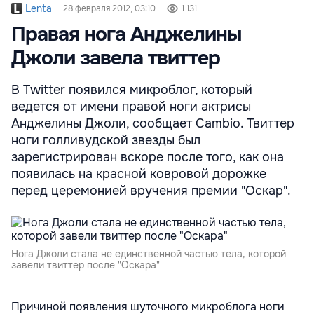
Lenta
28 февраля 2012, 03:10
1 131
Правая нога Анджелины
Джоли завела твиттер
В Twitter появился микроблог, который
ведется от имени правой ноги актрисы
Анджелины Джоли, сообщает Cambio. Твиттер
ноги голливудской звезды был
зарегистрирован вскоре после того, как она
появилась на красной ковровой дорожке
перед церемонией вручения премии "Оскар".
Нога Джоли стала не единственной частью тела, которой
завели твиттер после "Оскара"
Причиной появления шуточного микроблога ноги