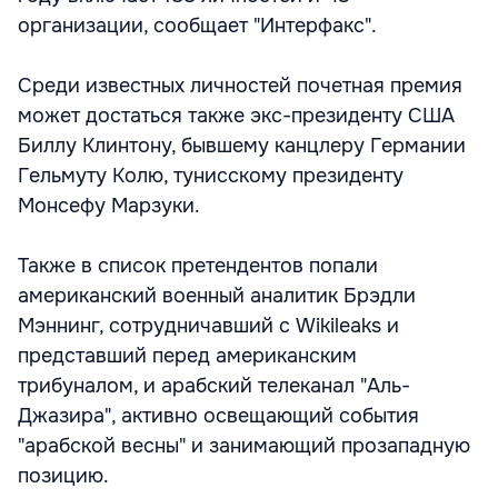
организации, сообщает "Интерфакс".
Среди известных личностей почетная премия
может достаться также экс-президенту США
Биллу Клинтону, бывшему канцлеру Германии
Гельмуту Колю, тунисскому президенту
Монсефу Марзуки.
Также в список претендентов попали
американский военный аналитик Брэдли
Мэннинг, сотрудничавший с Wikileaks и
представший перед американским
трибуналом, и арабский телеканал "Аль-
Джазира", активно освещающий события
"арабской весны" и занимающий прозападную
позицию.