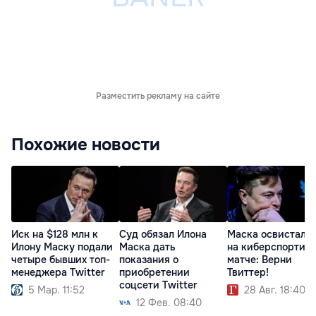
Разместить рекламу на сайте
Похожие новости
Иск на $128 млн к
Суд обязал Илона
Маска освистали
Илону Маску подали
Маска дать
на киберспортив
четыре бывших топ-
показания о
матче: Верни
менеджера Twitter
приобретении
Твиттер!
соцсети Twitter
5 Мар. 11:52
28 Авг. 18:40
12 Фев. 08:40