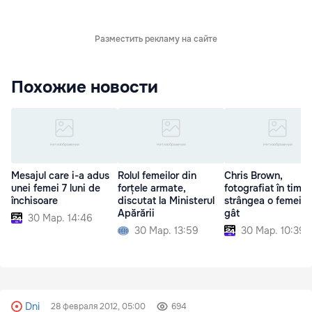
Разместить рекламу на сайте
Похожие новости
Mesajul care i-a adus
Rolul femeilor din
Chris Brown,
unei femei 7 luni de
forțele armate,
fotografiat în timp
închisoare
discutat la Ministerul
strângea o femeie 
Apărării
gât
30 Мар. 14:46
30 Мар. 13:59
30 Мар. 10:39
Dni
28 февраля 2012, 05:00
694