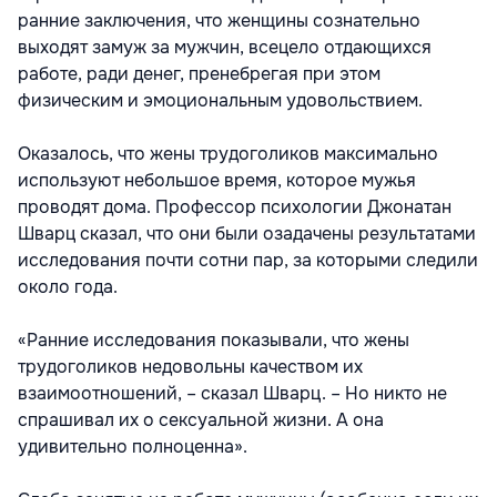
ранние заключения, что женщины сознательно
выходят замуж за мужчин, всецело отдающихся
работе, ради денег, пренебрегая при этом
физическим и эмоциональным удовольствием.
Оказалось, что жены трудоголиков максимально
используют небольшое время, которое мужья
проводят дома. Профессор психологии Джонатан
Шварц сказал, что они были озадачены результатами
исследования почти сотни пар, за которыми следили
около года.
«Ранние исследования показывали, что жены
трудоголиков недовольны качеством их
взаимоотношений, – сказал Шварц. – Но никто не
спрашивал их о сексуальной жизни. А она
удивительно полноценна».