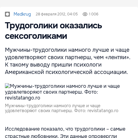
Medkrug
28 февраля 2012, 04:05
1 006
Трудоголики оказались
сексоголиками
Мужчины-трудоголики намного лучше и чаще
удовлетворяют своих партнерш, чем «лентяи».
К такому выводу пришли психологи
Американской психологической ассоциации.
Мужчины-трудоголики намного лучше и чаще
удовлетворяют своих партнерш. Фото: revistatango.ro
Исследование показало, что трудоголики – самые
страстные любовники. Эти данные опровергли