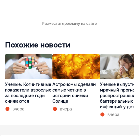
Разместить рекламу на сайте
Похожие новости
Астрономы сделали
Ученые выпустил
Ученые: Когнитивные
самые четкие в
мрачный прогноз 
показатели взрослых
истории снимки
распространении
за последние годы
Солнца
бактериальных
снижаются
инфекций у дете
вчера
вчера
вчера