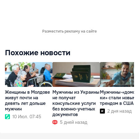
Разместить рекламу на сайте
Похожие новости
Женщины в Молдове
Мужчины из Украины
Мужчины-«домох
живут почти на
не получат
ки» стали новым
девять лет дольше
консульские услуги
трендом в США
мужчин
без военно-учетных
2 дня назад
документов
10 Июл. 07:45
5 дней назад