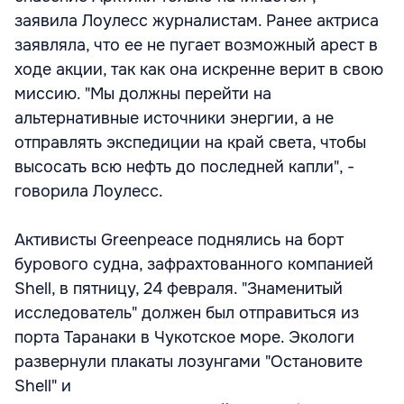
заявила Лоулесс журналистам. Ранее актриса
заявляла, что ее не пугает возможный арест в
ходе акции, так как она искренне верит в свою
миссию. "Мы должны перейти на
альтернативные источники энергии, а не
отправлять экспедиции на край света, чтобы
высосать всю нефть до последней капли", -
говорила Лоулесс.
Активисты Greenpeace поднялись на борт
бурового судна, зафрахтованного компанией
Shell, в пятницу, 24 февраля. "Знаменитый
исследователь" должен был отправиться из
порта Таранаки в Чукотское море. Экологи
развернули плакаты лозунгами "Остановите
Shell" и