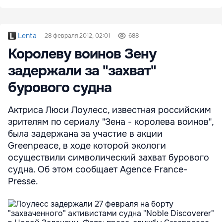
Lenta
28 февраля 2012, 02:01
688
Королеву воинов Зену
задержали за "захват"
бурового судна
Актриса Люси Лоулесс, известная российским
зрителям по сериалу "Зена - королева воинов",
была задержана за участие в акции
Greenpeace, в ходе которой экологи
осуществили символический захват бурового
судна. Об этом сообщает Agence France-
Presse.