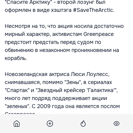
"Спасите Арктику" - второй лозунг был
оформлен в виде хэштэга #SaveTheArctic.
Несмотря на то, что акция носила достаточно
мирный характер, активистам Greenpeace
предстоит предстать перед судом по
обвинению в незаконном проникновении на
корабль.
Новозеландская актриса Люси Лоулесс,
снимавшаяся, помимо "Зены", в сериалах
"Спартак" и "Звездный крейсер 'Галактика'",
много лет подряд поддерживает акции
"зеленых". С 2009 года она является послом
Greenpeace.
Подпишитесь на новости Point.md в Google