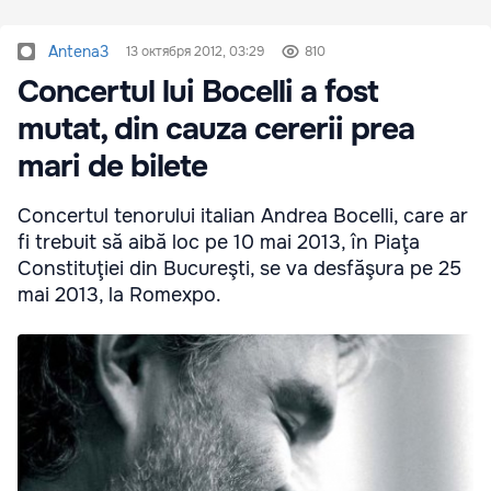
Antena3
13 октября 2012, 03:29
810
Concertul lui Bocelli a fost
mutat, din cauza cererii prea
mari de bilete
Concertul tenorului italian Andrea Bocelli, care ar
fi trebuit să aibă loc pe 10 mai 2013, în Piaţa
Constituţiei din Bucureşti, se va desfăşura pe 25
mai 2013, la Romexpo.