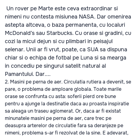
Un rover pe Marte este ceva extraordinar si
nimeni nu contesta misiunea NASA. Dar omenirea
astepta altceva, o baza permanenta, cu localuri
McDonald’s sau Starbucks. Cu orase si gradini, cu
cozi la micul dejun si cu plimbari in peisajul
selenar. Unii ar fi vrut, poate, ca SUA sa dispuna
chiar si o echipa de fotbal pe Luna si sa mearga
in concediu pe singurul satelit natural al
Pamantului. Dar....
2.
Masini pe perna de aer.
Circulatia rutiera a devenit, se
pare, o problema de amploare globala. Toate marile
orase se confrunta cu asta: soferii pierd ore bune
pentru a ajunge la destinatie daca au proasta inspiratie
sa aleaga un traseu aglomerat. Or, daca ar fi existat
minunatele masini pe perna de aer, care trec pe
deasupra arterelor de circulatie fara sa deranjeze pe
nimeni, problema s-ar fi rezolvat de la sine. E adevarat,