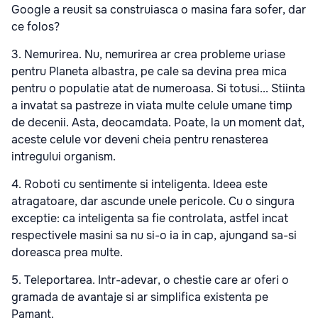
Google a reusit sa construiasca o masina fara sofer, dar
ce folos?
3.
Nemurirea
. Nu, nemurirea ar crea probleme uriase
pentru Planeta albastra, pe cale sa devina prea mica
pentru o populatie atat de numeroasa. Si totusi... Stiinta
a invatat sa pastreze in viata multe celule umane timp
de decenii. Asta, deocamdata. Poate, la un moment dat,
aceste celule vor deveni cheia pentru renasterea
intregului organism.
4.
Roboti cu sentimente si inteligenta.
Ideea este
atragatoare, dar ascunde unele pericole. Cu o singura
exceptie: ca inteligenta sa fie controlata, astfel incat
respectivele masini sa nu si-o ia in cap, ajungand sa-si
doreasca prea multe.
5.
Teleportarea
. Intr-adevar, o chestie care ar oferi o
gramada de avantaje si ar simplifica existenta pe
Pamant.