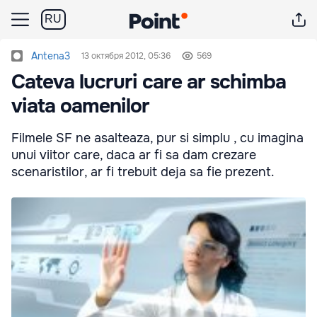
RU
Antena3
13 октября 2012, 05:36
569
Cateva lucruri care ar schimba
viata oamenilor
Filmele SF ne asalteaza, pur si simplu , cu imagina
unui viitor care, daca ar fi sa dam crezare
scenaristilor, ar fi trebuit deja sa fie prezent.