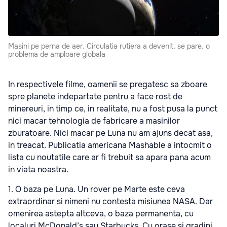
Masini pe perna de aer. Circulatia rutiera a devenit, se pare, o
problema de amploare globala
In respectivele filme, oamenii se pregatesc sa zboare
spre planete indepartate pentru a face rost de
minereuri, in timp ce, in realitate, nu a fost pusa la punct
nici macar tehnologia de fabricare a masinilor
zburatoare. Nici macar pe Luna nu am ajuns decat asa,
in treacat. Publicatia americana Mashable a intocmit o
lista cu noutatile care ar fi trebuit sa apara pana acum
in viata noastra.
1. O baza pe Luna. Un rover pe Marte este ceva
extraordinar si nimeni nu contesta misiunea NASA. Dar
omenirea astepta altceva, o baza permanenta, cu
localuri McDonald’s sau Starbucks. Cu orase si gradini,