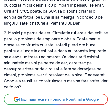
cu cozi la micul dejun si cu plimbari in peisajul selenar.
Unii ar fi vrut, poate, ca SUA sa dispuna chiar si o
echipa de fotbal pe Luna si sa mearga in concediu pe
singurul satelit natural al Pamantului. Dar....
2. Masini pe perna de aer. Circulatia rutiera a devenit, se
pare, o problema de amploare globala. Toate marile
orase se confrunta cu asta: soferii pierd ore bune
pentru a ajunge la destinatie daca au proasta inspiratie
sa aleaga un traseu aglomerat. Or, daca ar fi existat
minunatele masini pe perna de aer, care trec pe
deasupra arterelor de circulatie fara sa deranjeze pe
nimeni, problema s-ar fi rezolvat de la sine. E adevarat,
Google a reusit sa construiasca o masina fara sofer, dar
ce folos?
Подпишитесь на новости Point.md в Google