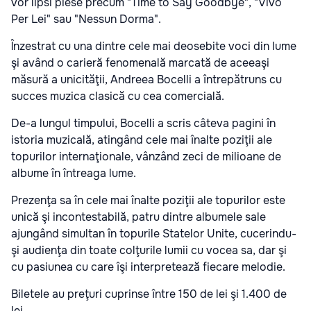
vor lipsi piese precum "Time to Say Goodbye", "Vivo
Per Lei" sau "Nessun Dorma".
Înzestrat cu una dintre cele mai deosebite voci din lume
şi având o carieră fenomenală marcată de aceeaşi
măsură a unicităţii, Andreea Bocelli a întrepătruns cu
succes muzica clasică cu cea comercială.
De-a lungul timpului, Bocelli a scris câteva pagini în
istoria muzicală, atingând cele mai înalte poziţii ale
topurilor internaţionale, vânzând zeci de milioane de
albume în întreaga lume.
Prezenţa sa în cele mai înalte poziţii ale topurilor este
unică şi incontestabilă, patru dintre albumele sale
ajungând simultan în topurile Statelor Unite, cucerindu-
şi audienţa din toate colţurile lumii cu vocea sa, dar şi
cu pasiunea cu care îşi interpretează fiecare melodie.
Biletele au preţuri cuprinse între 150 de lei şi 1.400 de
lei.