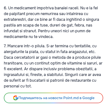
6.
Un medicament impotriva banalei raceli
. Nu e la fel
de palpitant precum nemurirea sau intalnirea cu
extraterestri, dar ce bine ar fi daca inghitind o singura
pastila am scapa de tuse, dureri de gat, febra, nas
infundat si stranut. Pentru uneori nici un pumn de
medicamente nu te vindeca.
7.
Mancare intr-o pilula.
S-ar termina cu tentatiile, cu
alergaturile la piata, cu statul in fata aragazului, etc.
Daca cercetatorii ar gasi o metoda de a produce pilule
hranitoare, cu un continut optim de vitamine si saruri, ar
fi excelent. Ar dispare inclusiv problema obezitatii, a
ingrasatului si, fireste, a slabitului. Singurii care ar avea
de suferit ar fi bucatarii si patronii de restaurante cu
personal cu tot.
Подпишитесь на новости Point.md в Google