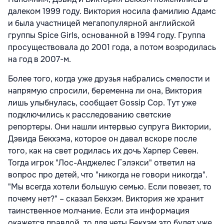
далеком 1999 году. Виктория носила фамилию Адамс
и была участницей мегапопулярной английской
группы Spice Girls, основанной в 1994 году. Группа
просуществовала до 2001 года, а потом возродилась
на год в 2007-м.
Более того, когда уже друзья набрались смелости и
напрямую спросили, беременна ли она, Виктория
лишь улыбнулась, сообщает Gossip Cop. Тут уже
подключились к расследованию светские
репортеры. Они нашли интервью супруга Виктории,
Дэвида Бекхэма, которое он давал вскоре после
того, как на свет родилась их дочь Харпер Севен.
Тогда игрок "Лос-Анджелес Гэлэкси" ответил на
вопрос про детей, что "никогда не говори никогда".
"Мы всегда хотели большую семью. Если повезет, то
почему нет?" – сказал Бекхэм. Виктория же хранит
таинственное молчание. Если эта информация
окажется правдой, то для четы Бекхэм это будет уже