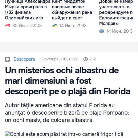
Лучница Александра
Кейт Миддлтон
Додон не намерен
Мырка проиграла в
впервые после
участвовать в
1/32 финала
обнаружения рака
референдуме по
Олимпийских игр
выйдет в свет
Евроинтеграции
Молдовы
30 Июл. 22:03
14 Июн. 21:33
14 Июн. 20:30
Descopera
13 октября 2012, 01:20
732
Un misterios ochi albastru de
mari dimensiuni a fost
descoperit pe o plajă din Florida
Autorităţile americane din statul Florida au
anunţat o descoperire bizară pe plaja Pompano:
un ochi masiv, de culoare albastră.