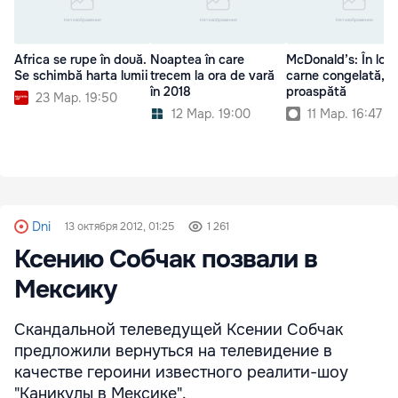
Africa se rupe în două.
Noaptea în care
McDonald’s: În loc
Se schimbă harta lumii
trecem la ora de vară
carne congelată, c
în 2018
proaspătă
23 Мар. 19:50
12 Мар. 19:00
11 Мар. 16:47
Dni
13 октября 2012, 01:25
1 261
Ксению Собчак позвали в
Мексику
Скандальной телеведущей Ксении Собчак
предложили вернуться на телевидение в
качестве героини известного реалити-шоу
"Каникулы в Мексике".