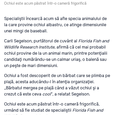
Ochiul este acum păstrat într-o cameră frigorifică
Specialiştii încearcă acum să afle specia animalului de
la care provine ochiul albastru, ce atinge dimensiunile
unei mingi de baseball.
Carli Segelson, purtătorul de cuvânt al
Florida Fish and
Wildlife Research Institute
, afirmă că cel mai probabil
ochiul provine de la un animal marin, printre potenţialii
candidaţi numărându-se un calmar uriaş, o balenă sau
un peşte de mari dimensiuni.
Ochiul a fost descoperit de un bărbat care se plimba pe
plajă, acesta aducându-l în atenţia organizaţiei.
„Bărbatul mergea pe plajă când a văzut ochiul şi a
crezut că este ceva
cool
”, a relatat Segelson.
Ochiul este acum păstrat într-o cameră frigorifică,
urmând să fie studiat de specialiştii
Florida Fish and