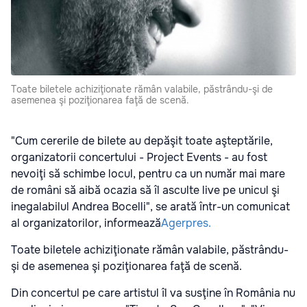
Toate biletele achiziţionate rămân valabile, păstrându-şi de
asemenea şi poziţionarea faţă de scenă.
"Cum cererile de bilete au depăşit toate aşteptările,
organizatorii concertului - Project Events - au fost
nevoiţi să schimbe locul, pentru ca un număr mai mare
de români să aibă ocazia să îl asculte live pe unicul şi
inegalabilul Andrea Bocelli", se arată într-un comunicat
al organizatorilor, informează
Agerpres.
Toate biletele achiziţionate rămân valabile, păstrându-
şi de asemenea şi poziţionarea faţă de scenă.
Din concertul pe care artistul îl va susţine în România nu