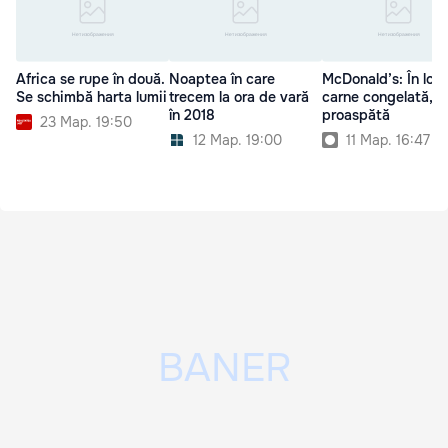
Africa se rupe în două.
Noaptea în care
McDonald’s: În loc
Se schimbă harta lumii
trecem la ora de vară
carne congelată, c
în 2018
proaspătă
23 Мар. 19:50
12 Мар. 19:00
11 Мар. 16:47