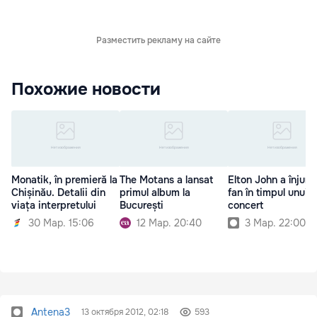
Разместить рекламу на сайте
Похожие новости
Monatik, în premieră la
The Motans a lansat
Elton John a înjura
Chișinău. Detalii din
primul album la
fan în timpul unui
viața interpretului
București
concert
30 Мар. 15:06
12 Мар. 20:40
3 Мар. 22:00
Antena3
13 октября 2012, 02:18
593