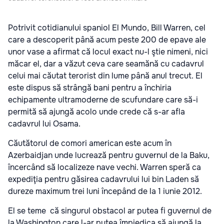
Potrivit cotidianului spaniol El Mundo, Bill Warren, cel
care a descoperit până acum peste 200 de epave ale
unor vase a afirmat că locul exact nu-l ştie nimeni, nici
măcar el, dar a văzut ceva care seamănă cu cadavrul
celui mai căutat terorist din lume până anul trecut. El
este dispus să strângă bani pentru a închiria
echipamente ultramoderne de scufundare care să-i
permită să ajungă acolo unde crede că s-ar afla
cadavrul lui Osama.
Căutătorul de comori american este acum în
Azerbaidjan unde lucrează pentru guvernul de la Baku,
încercând să localizeze nave vechi. Warren speră ca
expediţia pentru găsirea cadavrului lui bin Laden să
dureze maximum trei luni începând de la 1 iunie 2012.
El se teme că singurul obstacol ar putea fi guvernul de
la Washington care l-ar putea împiedica să ajungă la