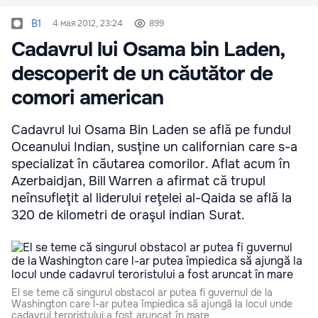
B1
4 мая 2012, 23:24
899
Cadavrul lui Osama bin Laden,
descoperit de un căutător de
comori american
Cadavrul lui Osama Bin Laden se află pe fundul
Oceanului Indian, susţine un californian care s-a
specializat în căutarea comorilor. Aflat acum în
Azerbaidjan, Bill Warren a afirmat că trupul
neînsufleţit al liderului reţelei al-Qaida se află la
320 de kilometri de oraşul indian Surat.
El se teme că singurul obstacol ar putea fi guvernul de la
Washington care l-ar putea împiedica să ajungă la locul unde
cadavrul teroristului a fost aruncat în mare