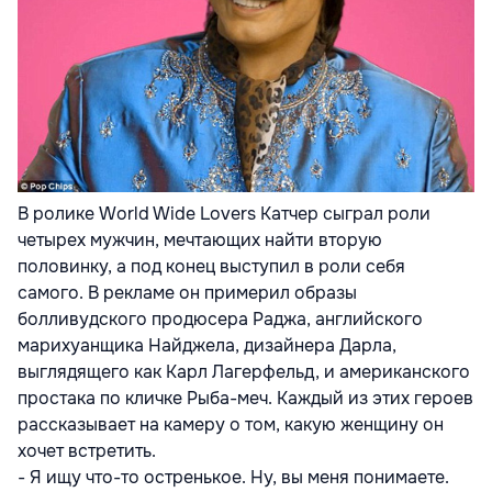
В ролике World Wide Lovers Катчер сыграл роли
четырех мужчин, мечтающих найти вторую
половинку, а под конец выступил в роли себя
самого. В рекламе он примерил образы
болливудского продюсера Раджа, английского
марихуанщика Найджела, дизайнера Дарла,
выглядящего как Карл Лагерфельд, и американского
простака по кличке Рыба-меч. Каждый из этих героев
рассказывает на камеру о том, какую женщину он
хочет встретить.
- Я ищу что-то остренькое. Ну, вы меня понимаете.