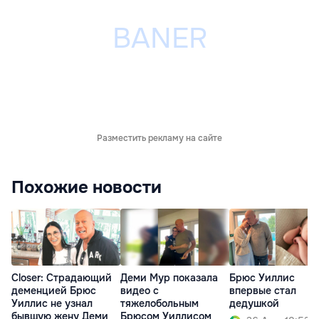
Разместить рекламу на сайте
Похожие новости
Closer: Страдающий
Деми Мур показала
Брюс Уиллис
деменцией Брюс
видео с
впервые стал
Уиллис не узнал
тяжелобольным
дедушкой
бывшую жену Деми
Брюсом Уиллисом