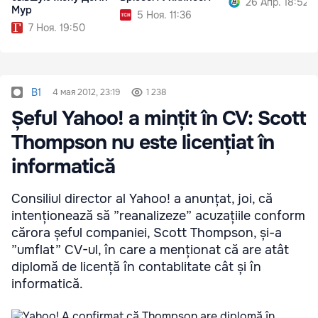
26 Апр. 18:52
Мур
5 Ноя. 11:36
7 Ноя. 19:50
B1
4 мая 2012, 23:19
1 238
Șeful Yahoo! a mințit în CV: Scott
Thompson nu este licențiat în
informatică
Consiliul director al Yahoo! a anunțat, joi, că
intenționează să ”reanalizeze” acuzațiile conform
cărora șeful companiei, Scott Thompson, și-a
”umflat” CV-ul, în care a menționat că are atât
diplomă de licență în contablitate cât și în
informatică.