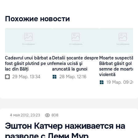
Похожие новости
Cadavrul unui bărbat a
Detalii șocante despre
Moarte suspectă:
fost găsit plutind pe un
femeia ucisă şi
Bărbat găsit gol şi
lac din Bălți
aruncată la gunoi
semne de moarte
violentă
29 Мар. 13:34
28 Мар. 12:16
19 Мар. 09:20
4 мая 2012, 23:23
808
Эштон Катчер наживается на
разводе с Деми Мур