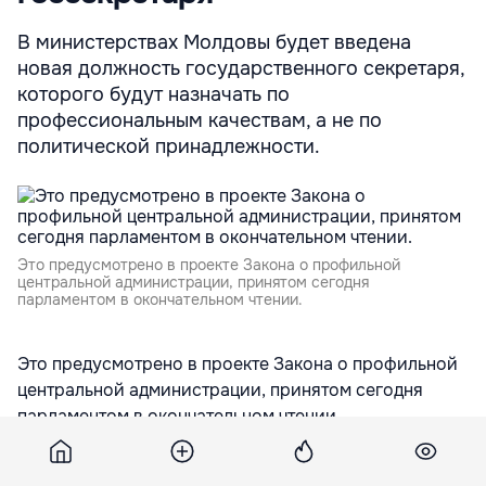
В министерствах Молдовы будет введена
новая должность государственного секретаря,
которого будут назначать по
профессиональным качествам, а не по
политической принадлежности.
Это предусмотрено в проекте Закона о профильной
центральной администрации, принятом сегодня
парламентом в окончательном чтении.
Это предусмотрено в проекте Закона о профильной
центральной администрации, принятом сегодня
парламентом в окончательном чтении.
Так, госсекретарь будет обеспечивать
функциональную связь между руководством