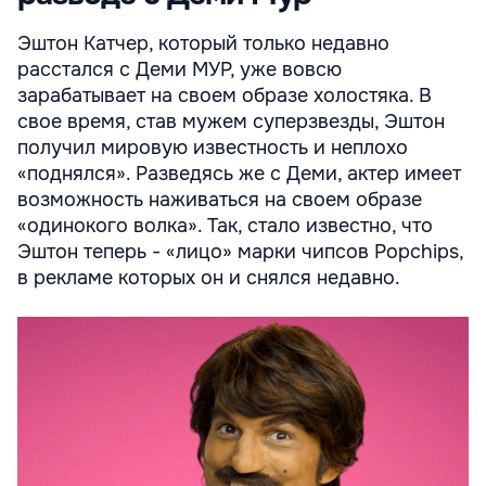
Эштон Катчер, который только недавно
расстался с Деми МУР, уже вовсю
зарабатывает на своем образе холостяка. В
свое время, став мужем суперзвезды, Эштон
получил мировую известность и неплохо
«поднялся». Разведясь же с Деми, актер имеет
возможность наживаться на своем образе
«одинокого волка». Так, стало известно, что
Эштон теперь - «лицо» марки чипсов Popchips,
в рекламе которых он и снялся недавно.