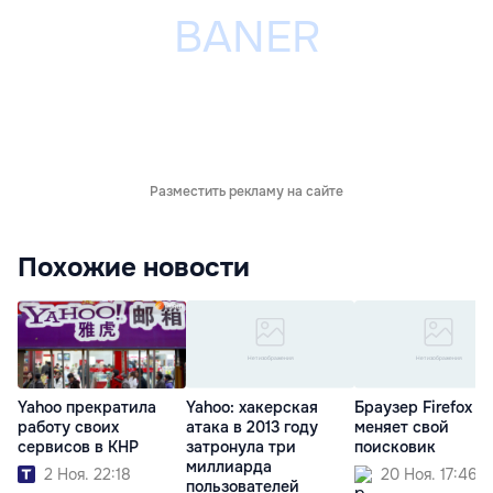
Разместить рекламу на сайте
Похожие новости
Yahoo прекратила
Yahoo: хакерская
Браузер Firefox
работу своих
атака в 2013 году
меняет свой
сервисов в КНР
затронула три
поисковик
миллиарда
2 Ноя. 22:18
20 Ноя. 17:46
пользователей