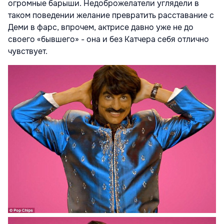
огромные барыши. Недоброжелатели углядели в
таком поведении желание превратить расставание с
Деми в фарс, впрочем, актрисе давно уже не до
своего «бывшего» - она и без Катчера себя отлично
чувствует.