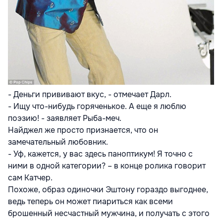
- Деньги прививают вкус, - отмечает Дарл.
- Ищу что-нибудь горяченькое. А еще я люблю
поэзию! - заявляет Рыба-меч.
Найджел же просто признается, что он
замечательный любовник.
- Уф, кажется, у вас здесь паноптикум! Я точно с
ними в одной категории? – в конце ролика говорит
сам Катчер.
Похоже, образ одиночки Эштону гораздо выгоднее,
ведь теперь он может пиариться как всеми
брошенный несчастный мужчина, и получать с этого