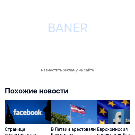
Разместить рекламу на сайте
Похожие новости
Страница
В Латвии арестовали
Еврокомиссия
правительства
блогера за
оценит, как Face