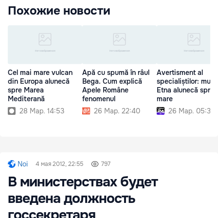
Похожие новости
Cel mai mare vulcan
Apă cu spumă în râul
Avertisment al
din Europa alunecă
Bega. Cum explică
specialiștilor: munt
spre Marea
Apele Române
Etna alunecă spre
Mediterană
fenomenul
mare
28 Мар. 14:53
26 Мар. 22:40
26 Мар. 05:30
Noi
4 мая 2012, 22:55
797
В министерствах будет
введена должность
госсекретаря