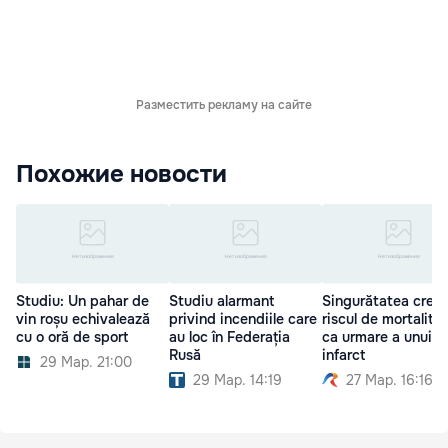
Разместить рекламу на сайте
Похожие новости
Studiu: Un pahar de
Studiu alarmant
Singurătatea creşt
vin roșu echivalează
privind incendiile care
riscul de mortalita
cu o oră de sport
au loc în Federația
ca urmare a unui
Rusă
infarct
29 Мар. 21:00
29 Мар. 14:19
27 Мар. 16:16