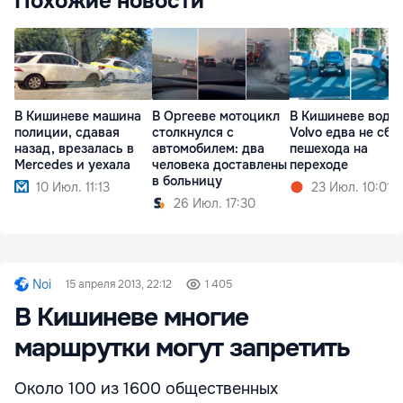
Похожие новости
В Кишиневе машина
В Оргееве мотоцикл
В Кишиневе води
полиции, сдавая
столкнулся с
Volvo едва не сби
назад, врезалась в
автомобилем: два
пешехода на
Mercedes и уехала
человека доставлены
переходе
в больницу
10 Июл. 11:13
23 Июл. 10:01
26 Июл. 17:30
Noi
15 апреля 2013, 22:12
1 405
В Кишиневе многие
маршрутки могут запретить
Около 100 из 1600 общественных