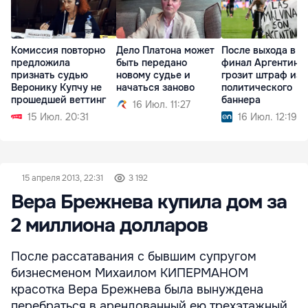
Комиссия повторно
Дело Платона может
После выхода в
предложила
быть передано
финал Аргентине
признать судью
новому судье и
грозит штраф из-
Веронику Купчу не
начаться заново
политического
прошедшей веттинг
баннера
16 Июл. 11:27
15 Июл. 20:31
16 Июл. 12:19
15 апреля 2013, 22:31
3 192
Вера Брежнева купила дом за
2 миллиона долларов
После рассатавания с бывшим супругом
бизнесменом Михаилом КИПЕРМАНОМ
красотка Вера Брежнева была вынуждена
перебраться в арендованный ею трехэтажный