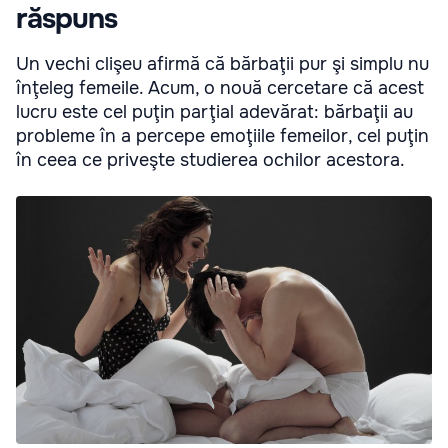
răspuns
Un vechi clişeu afirmă că bărbaţii pur şi simplu nu
înţeleg femeile. Acum, o nouă cercetare că acest
lucru este cel puţin parţial adevărat: bărbaţii au
probleme în a percepe emoţiile femeilor, cel puţin
în ceea ce priveşte studierea ochilor acestora.