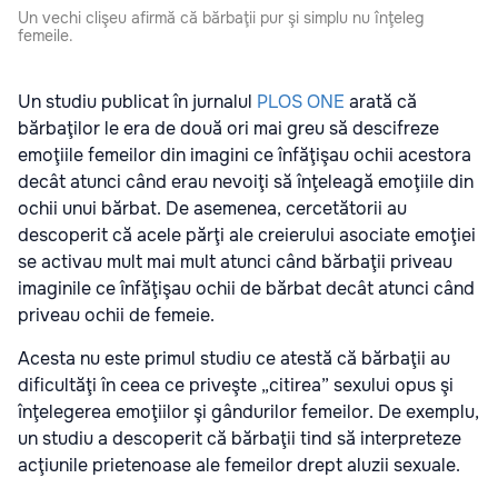
Un vechi clişeu afirmă că bărbaţii pur şi simplu nu înţeleg
femeile.
Un studiu publicat în jurnalul
PLOS ONE
arată că
bărbaţilor le era de două ori mai greu să descifreze
emoţiile femeilor din imagini ce înfăţişau ochii acestora
decât atunci când erau nevoiţi să înţeleagă emoţiile din
ochii unui bărbat. De asemenea, cercetătorii au
descoperit că acele părţi ale creierului asociate emoţiei
se activau mult mai mult atunci când bărbaţii priveau
imaginile ce înfăţişau ochii de bărbat decât atunci când
priveau ochii de femeie.
Acesta nu este primul studiu ce atestă că bărbaţii au
dificultăţi în ceea ce priveşte „citirea” sexului opus şi
înţelegerea emoţiilor şi gândurilor femeilor. De exemplu,
un studiu a descoperit că bărbaţii tind să interpreteze
acţiunile prietenoase ale femeilor drept aluzii sexuale.