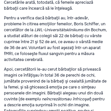
Cercetările arată, totodată, că femeile apreciază
bărbaţii care încearcă să le înţeleagă.
Pentru a verifica dacă bărbaţii au, într-adevăr,
probleme în citirea emoţiilor femeilor, Boris Schiffer, un
cercetător de la
LWL-Universitätsklinikums
din Bochum,
a studiat alături de colegii săi 22 de bărbaţi cu vârste
cuprinse între 21 şi 52 de ani, ce aveau o vârstă medie
de 36 de ani. Voluntarii au fost aşezaţi într-un aparat
fMRI, ce foloseşte fluxul sangvin pentru a măsura
activitatea cerebrală.
Apoi, cercetătorii le-au cerut bărbaţilor să privească
imagini ce înfăţişau în total 36 de perechi de ochi,
jumătate provenind de la bărbaţi şi cealaltă jumătate de
la femei, şi să ghicească emoţia pe care o simţeau
persoanele din imagini. Bărbaţii alegeau unul din două
cuvinte (de exemplu
neîncrezător
sau
înfricoşat
) pentru
a descrie emoţia surprinsă în ochii din imagine.
Fotografiile cuprindeau emoţii pozitive, neutre şi