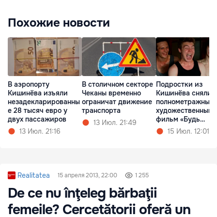
Похожие новости
В аэропорту
В столичном секторе
Подростки из
Кишинёва изъяли
Чеканы временно
Кишинёва сняли
незадекларированны
ограничат движение
полнометражный
е 28 тысяч евро у
транспорта
художественный
двух пассажиров
фильм «Будь
13 Июл. 21:49
Золотым»
13 Июл. 21:16
15 Июл. 12:01
Realitatea
15 апреля 2013, 22:00
1 255
De ce nu înţeleg bărbaţii
femeile? Cercetătorii oferă un