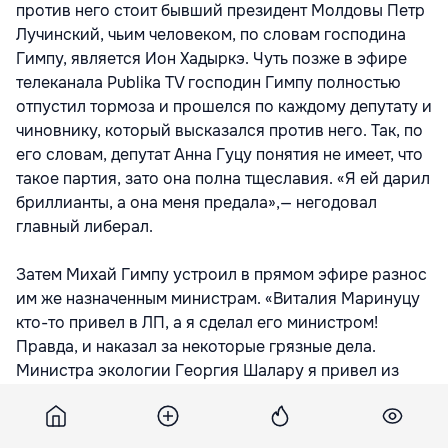
против него стоит бывший президент Молдовы Петр
Лучинский, чьим человеком, по словам господина
Гимпу, является Ион Хадыркэ. Чуть позже в эфире
телеканала Publika TV господин Гимпу полностью
отпустил тормоза и прошелся по каждому депутату и
чиновнику, который высказался против него. Так, по
его словам, депутат Анна Гуцу понятия не имеет, что
такое партия, зато она полна тщеславия. «Я ей дарил
бриллианты, а она меня предала»,— негодовал
главный либерал.
Затем Михай Гимпу устроил в прямом эфире разнос
им же назначенным министрам. «Виталия Маринуцу
кто-то привел в ЛП, а я сделал его министром!
Правда, и наказал за некоторые грязные дела.
Министра экологии Георгия Шалару я привел из
Чимишлии, где он работал с мухами.
Новоиспеченный депутат Вакарчук хотел быть в
министерстве молодежи, но он не подходит на роль