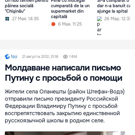
Un nou termen pentru
Pîine cu mucegai
Si-a cumparat o pa
pâinea socială
cumparată de la un
dar n-a banuit ca 
"Chişinău"
supermarket din
ajunge la spital
capitală
27 Мая. 14:35
26 Мар. 12:37
6 Мая. 11:25
Noi
21 августа 2012, 21:16
1 614
Молдаване написали письмо
Путину с просьбой о помощи
Жители села Оланешты (район Штефан-Водэ)
отправили письмо президенту Российской
Федерации Владимиру Путину с просьбой
воспрепятствовать закрытию единственной
русскоязычной школы в родном селе.