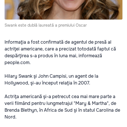
Swank este dublă laureată a premiului Oscar
Informaţia a fost confirmată de agentul de presă al
actriţei americane, care a precizat totodată faptul că
despărţirea s-a produs în luna mai, informează
people.com.
Hilary Swank şi John Campisi, un agent de la
Hollywood, şi-au început relaţia în 2007.
Actriţa americană şi-a petrecut cea mai mare parte a
verii filmând pentru lungmetrajul "Mary & Martha", de
Brenda Blethyn, în Africa de Sud şi în statul Carolina de
Nord.