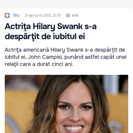
Rtv
21 августа 2012, 21:37
646
Actriţa Hilary Swank s-a
despărţit de iubitul ei
Actriţa americană Hilary Swank s-a despărţit de
iubitul ei, John Campisi, punând astfel capăt unei
relaţii care a durat cinci ani.