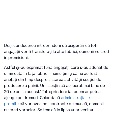
Deşi conducerea întreprinderii dă asigurări că toţi
angajaţii vor fi transferaţi la alte fabrici, oamenii nu cred
in promisiuni.
Astfel şi-au exprimat furia angajaţii care s-au adunat de
dimineaţă în faţa fabricii, nemulţimiţi că nu au fost
anuţaţi din timp despre sistarea activităţii secţiei de
producere a pâinii. Unii susţin că au lucrat mai bine de
20 de ani la această întreprindere iar acum ar putea
ajunge pe drumuri. Chiar dacă
administraţia le
promite
că vor avea noi contracte de muncă, oamenii
nu cred vorbelor. Se tem că în lipsa unor venituri