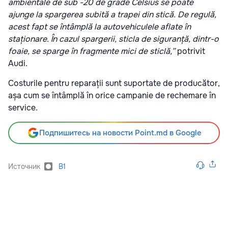
ambientale de sub -20 de grade Celsius se poate
ajunge la spargerea subită a trapei din stică. De regulă,
acest fapt se întâmplă la autovehiculele aflate în
staționare. În cazul spargerii, sticla de siguranță, dintr-o
foaie, se sparge în fragmente mici de sticlă,”
potrivit
Audi.
Costurile pentru reparații sunt suportate de producător,
așa cum se întâmplă în orice campanie de rechemare în
service.
Подпишитесь на новости Point.md в Google
Источник
B1