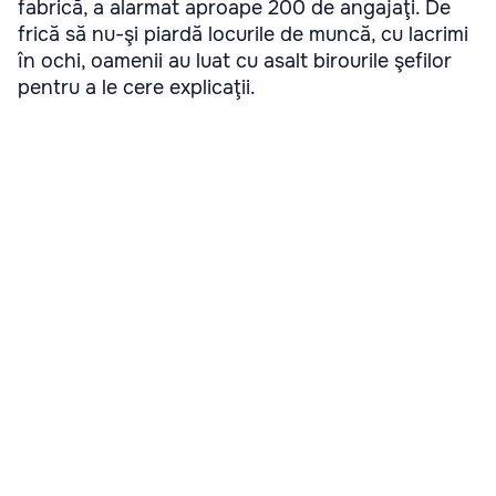
fabrică, a alarmat aproape 200 de angajaţi. De
frică să nu-şi piardă locurile de muncă, cu lacrimi
în ochi, oamenii au luat cu asalt birourile şefilor
pentru a le cere explicaţii.