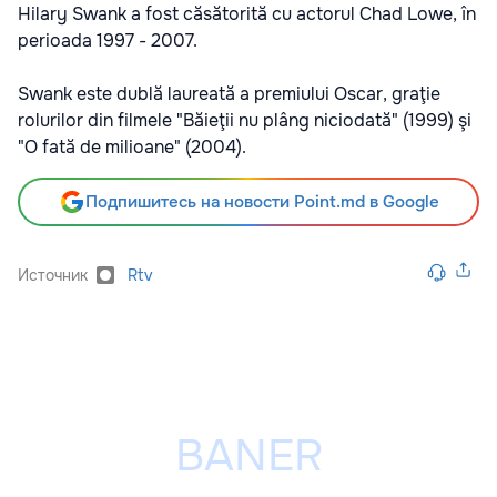
Hilary Swank a fost căsătorită cu actorul Chad Lowe, în
perioada 1997 - 2007.
Swank este dublă laureată a premiului Oscar, graţie
rolurilor din filmele "Băieţii nu plâng niciodată" (1999) şi
"O fată de milioane" (2004).
Подпишитесь на новости Point.md в Google
Источник
Rtv