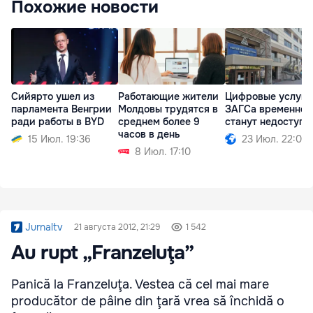
Похожие новости
Сийярто ушел из
Работающие жители
Цифровые услуги
парламента Венгрии
Молдовы трудятся в
ЗАГСа временно
ради работы в BYD
среднем более 9
станут недоступн
часов в день
15 Июл. 19:36
23 Июл. 22:00
8 Июл. 17:10
Jurnaltv
21 августа 2012, 21:29
1 542
Au rupt „Franzeluţa”
Panică la Franzeluţa. Vestea că cel mai mare
producător de pâine din ţară vrea să închidă o