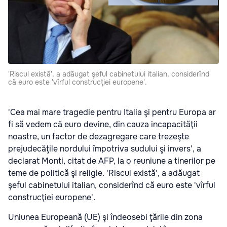
'Riscul există', a adăugat şeful cabinetului italian, considerînd
că euro este 'vîrful construcţiei europene'.
'Cea mai mare tragedie pentru Italia şi pentru Europa ar
fi să vedem că euro devine, din cauza incapacităţii
noastre, un factor de dezagregare care trezeşte
prejudecăţile nordului împotriva sudului şi invers', a
declarat Monti, citat de AFP, la o reuniune a tinerilor pe
teme de politică şi religie. 'Riscul există', a adăugat
şeful cabinetului italian, considerînd că euro este 'vîrful
construcţiei europene'.
Uniunea Europeană (UE) şi îndeosebi ţările din zona