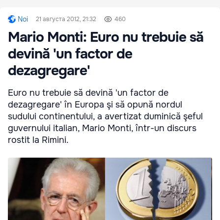
Noi
21 августа 2012, 21:32
460
Mario Monti: Euro nu trebuie să
devină 'un factor de
dezagregare'
Euro nu trebuie să devină 'un factor de
dezagregare' în Europa şi să opună nordul
sudului continentului, a avertizat duminică şeful
guvernului italian, Mario Monti, într-un discurs
rostit la Rimini.