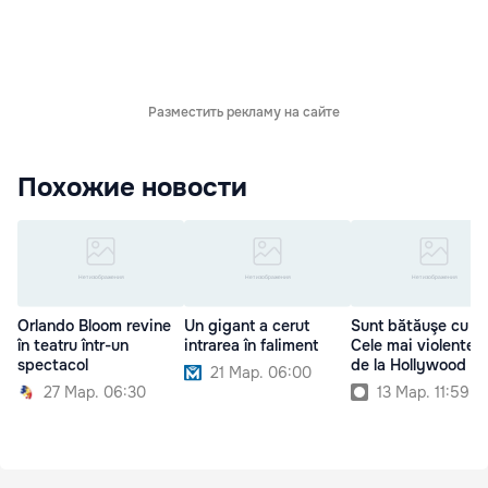
Разместить рекламу на сайте
Похожие новости
Orlando Bloom revine
Un gigant a cerut
Sunt bătăuşe cu so
în teatru într-un
intrarea în faliment
Cele mai violente 
spectacol
de la Hollywood
21 Мар. 06:00
27 Мар. 06:30
13 Мар. 11:59