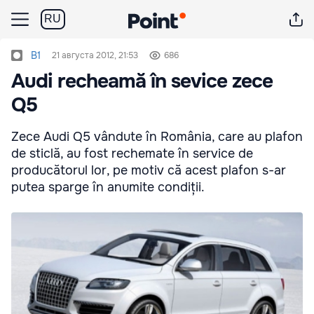
RU
B1
21 августа 2012, 21:53
686
Audi recheamă în sevice zece
Q5
Zece Audi Q5 vândute în România, care au plafon
de sticlă, au fost rechemate în service de
producătorul lor, pe motiv că acest plafon s-ar
putea sparge în anumite condiții.