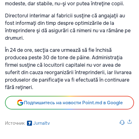
modeste, dar stabile, nu-şi vor putea întreţine copii.
Directorul interimar al fabricii susţine că angajaţii au
fost informaţi din timp despre optimizările de la
întreprindere şi dă asigurări că nimeni nu va rămâne pe
drumuri.
În 24 de ore, secţia care urmează să fie închisă
producea peste 30 de tone de pâine. Administraţia
firmei susţine că locuitorii capitalei nu vor avea de
suferit din cauza reorganizării întreprinderii, iar livrarea
produselor de panificaţie va fi efectuată în continuare
fără reţineri.
Подпишитесь на новости Point.md в Google
Источник
Jurnaltv