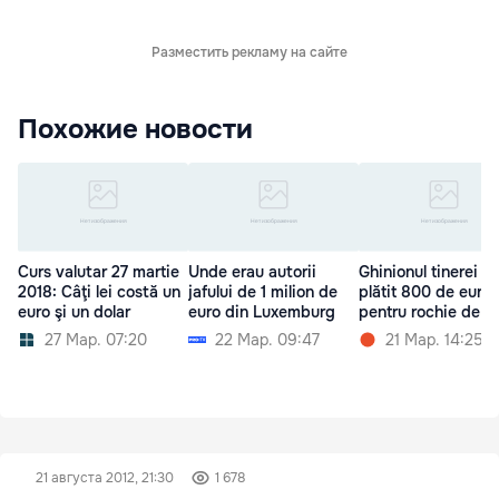
Разместить рекламу на сайте
Похожие новости
Curs valutar 27 martie
Unde erau autorii
Ghinionul tinerei c
2018: Câţi lei costă un
jafului de 1 milion de
plătit 800 de euro
euro şi un dolar
euro din Luxemburg
pentru rochie de n
27 Мар. 07:20
22 Мар. 09:47
21 Мар. 14:25
21 августа 2012, 21:30
1 678