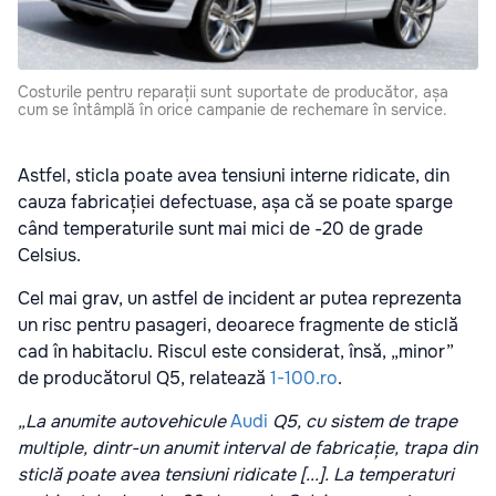
Costurile pentru reparații sunt suportate de producător, așa
cum se întâmplă în orice campanie de rechemare în service.
Astfel, sticla poate avea tensiuni interne ridicate, din
cauza fabricației defectuase, așa că se poate sparge
când temperaturile sunt mai mici de -20 de grade
Celsius.
Cel mai grav, un astfel de incident ar putea reprezenta
un risc pentru pasageri, deoarece fragmente de sticlă
cad în habitaclu. Riscul este considerat, însă, „minor”
de producătorul Q5, relatează
1-100.ro
.
„La anumite autovehicule
Audi
Q5, cu sistem de trape
multiple, dintr-un anumit interval de fabricație, trapa din
sticlă poate avea tensiuni ridicate [...]. La temperaturi