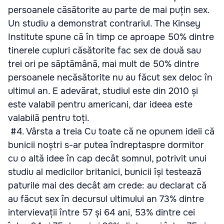
persoanele căsătorite au parte de mai puțin sex.
Un studiu a demonstrat contrariul. The Kinsey
Institute spune că în timp ce aproape 50% dintre
tinerele cupluri căsătorite fac sex de două sau
trei ori pe săptămână, mai mult de 50% dintre
persoanele necăsătorite nu au făcut sex deloc în
ultimul an. E adevărat, studiul este din 2010 și
este valabil pentru americani, dar ideea este
valabilă pentru toți.
#4. Vârsta a treia Cu toate că ne opunem ideii că
bunicii noștri s-ar putea îndreptaspre dormitor
cu o altă idee în cap decât somnul, potrivit unui
studiu al medicilor britanici, bunicii își testează
paturile mai des decât am crede: au declarat că
au făcut sex în decursul ultimului an 73% dintre
intervievații între 57 și 64 ani, 53% dintre cei