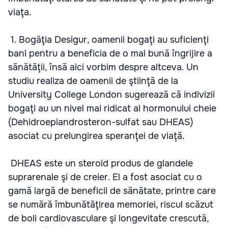
viaţa.
1. Bogăţia Desigur, oamenii bogaţi au suficienţi
bani pentru a beneficia de o mai bună îngrijire a
sănătăţii, însă aici vorbim despre altceva. Un
studiu realiza de oamenii de ştiinţă de la
University College London sugerează că indivizii
bogaţi au un nivel mai ridicat al hormonului cheie
(Dehidroepiandrosteron-sulfat sau DHEAS)
asociat cu prelungirea speranţei de viaţă.
DHEAS este un steroid produs de glandele
suprarenale şi de creier. El a fost asociat cu o
gamă largă de beneficii de sănătate, printre care
se numără îmbunătăţirea memoriei, riscul scăzut
de boli cardiovasculare şi longevitate crescută,