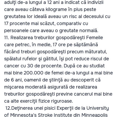
adulţi de-a lungul a 12 ani a indicat că indivizii
care aveau câteva kilograme în plus peste
greutatea lor ideală aveau un risc al decesului cu
17 procente mai scăzut, comparativ cu
persoanele care aveau o greutate normală.
11.
Realizarea treburilor gospodăreşti Femeile
care petrec, în medie, 17 ore pe săptămână
făcând treburi gospodăreşti precum măturatul,
spălatul rufelor şi gătitul, îşi pot reduce riscul de
cancer cu 30 de procente. După ce au studiat
mai bine 200.000 de femei de-a lungul a mai bine
de 6 ani, oamenii de ştiinţă au descoperit că
mişcarea moderată asigurată de realizarea
treburilor gospodăreşti previne cancerul mai bine
ca alte exerciţii fizice riguroase.
12.
Deţinerea unei pisici Experţii de la University
of Minnesota's Stroke Institute din Minneapolis