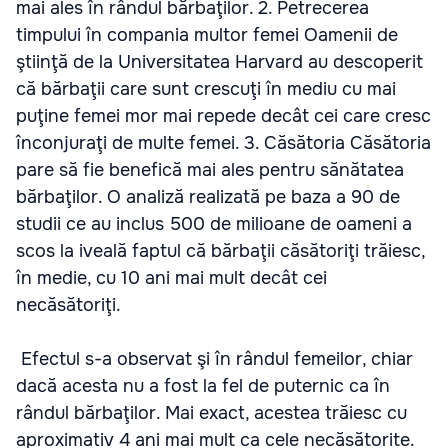
mai ales în rândul bărbaţilor. 2. Petrecerea
timpului în compania multor femei Oamenii de
ştiinţă de la Universitatea Harvard au descoperit
că bărbaţii care sunt crescuţi în mediu cu mai
puţine femei mor mai repede decât cei care cresc
înconjuraţi de multe femei. 3. Căsătoria Căsătoria
pare să fie benefică mai ales pentru sănătatea
bărbaţilor. O analiză realizată pe baza a 90 de
studii ce au inclus 500 de milioane de oameni a
scos la iveală faptul că bărbaţii căsătoriţi trăiesc,
în medie, cu 10 ani mai mult decât cei
necăsătoriţi.
Efectul s-a observat şi în rândul femeilor, chiar
dacă acesta nu a fost la fel de puternic ca în
rândul bărbaţilor. Mai exact, acestea trăiesc cu
aproximativ 4 ani mai mult ca cele necăsătorite.