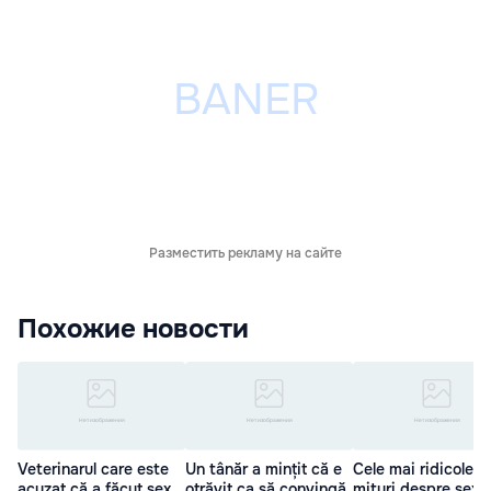
Разместить рекламу на сайте
Похожие новости
Veterinarul care este
Un tânăr a mințit că e
Cele mai ridicole 7
acuzat că a făcut sex
otrăvit ca să convingă
mituri despre sex. 