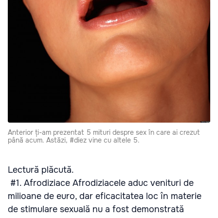
Anterior ți-am prezentat 5 mituri despre sex în care ai crezut
până acum. Astăzi, #diez vine cu altele 5.
Lectură plăcută.
#1. Afrodiziace Afrodiziacele aduc venituri de
milioane de euro, dar eficacitatea loc în materie
de stimulare sexuală nu a fost demonstrată