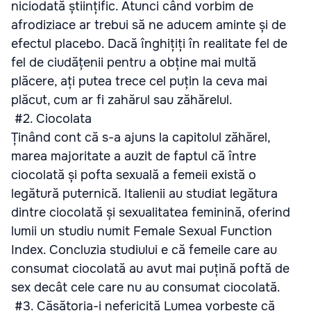
niciodată științific. Atunci când vorbim de
afrodiziace ar trebui să ne aducem aminte și de
efectul placebo. Dacă înghițiți în realitate fel de
fel de ciudățenii pentru a obține mai multă
plăcere, ați putea trece cel puțin la ceva mai
plăcut, cum ar fi zahărul sau zăhărelul.
#2. Ciocolata
Ținând cont că s-a ajuns la capitolul zăhărel,
marea majoritate a auzit de faptul că între
ciocolată și pofta sexuală a femeii există o
legătură puternică. Italienii au studiat legătura
dintre ciocolată și sexualitatea feminină, oferind
lumii un studiu numit Female Sexual Function
Index. Concluzia studiului e că femeile care au
consumat ciocolată au avut mai puțină poftă de
sex decât cele care nu au consumat ciocolată.
#3. Căsătoria-i nefericită Lumea vorbește că