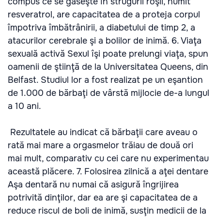
compus ce se găseşte în strugurii roşii, numit
resveratrol, are capacitatea de a proteja corpul
împotriva îmbătrânirii, a diabetului de timp 2, a
atacurilor cerebrale şi a bolilor de inimă. 6. Viaţa
sexuală activă Sexul îşi poate prelungi viaţa, spun
oamenii de ştiinţă de la Universitatea Queens, din
Belfast. Studiul lor a fost realizat pe un eşantion
de 1.000 de bărbaţi de vârstă mijlocie de-a lungul
a 10 ani.
Rezultatele au indicat că bărbaţii care aveau o
rată mai mare a orgasmelor trăiau de două ori
mai mult, comparativ cu cei care nu experimentau
această plăcere. 7. Folosirea zilnică a aţei dentare
Aşa dentară nu numai că asigură îngrijirea
potrivită dinţilor, dar ea are şi capacitatea de a
reduce riscul de boli de inimă, susţin medicii de la