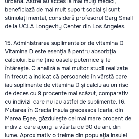
urbană. Astfel au acces la mai mulţi medici,
beneficiază de mai mult suport social şi sunt
stimulaţi mental, consideră profesorul Gary Small
de la UCLA Longevity Center din Los Angeles.
15. Administrarea suplimentelor de vitamina D
Vitamina D este esenţială pentru absorbţia
calciului. Ea ne ţine oasele puternice şi le
întăreşte. O analiză a mai multor studii realizate
în trecut a indicat că persoanele în vârstă care
iau suplimente de vitamina D şi calciu au un risc
de deces cu 9 procente mai scăzut, comparativ
cu indivizii care nu iau astfel de suplimente. 16.
Mutarea în Grecia Insula grecească Icaria, din
Marea Egee, găzduieşte cel mai mare procent de
indivizi care ajung la vâsrta de 90 de ani, din
lume. Aproximativ o treime din populaţia insulei