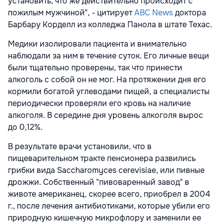
установить, что же действительно происходит с
пожилым мужчиной", - цитирует
ABC News
доктора
Барбару Корделл из колледжа Панола в штате Техас.
Медики изолировали пациента и внимательно
наблюдали за ним в течение суток. Его личные вещи
были тщательно проверены, так что принести
алкоголь с собой он не мог. На протяжении дня его
кормили богатой углеводами пищей, а специалисты
периодически проверяли его кровь на наличие
алкоголя. В середине дня уровень алкоголя вырос
до 0,12%.
В результате врачи установили, что в
пищеварительном тракте пенсионера развились
грибки вида Saccharomyces cerevisiae, или пивные
дрожжи. Собственный "пивоваренный завод" в
животе американец, скорее всего, приобрел в 2004
г., после лечения антибиотиками, которые убили его
природную кишечную микрофлору и заменили ее