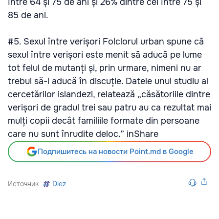
între 64 și 75 de ani și 26% dintre cei între 75 și
85 de ani.
#5. Sexul între verișori Folclorul urban spune că
sexul între verișori este menit să aducă pe lume
tot felul de mutanți și, prin urmare, nimeni nu ar
trebui să-l aducă în discuție. Datele unui studiu al
cercetărilor islandezi, relatează „căsătoriile dintre
verișori de gradul trei sau patru au ca rezultat mai
mulți copii decât familiile formate din persoane
care nu sunt înrudite deloc.” inShare
Подпишитесь на новости Point.md в Google
Источник
Diez