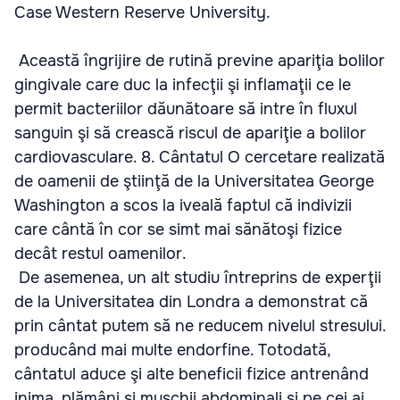
Case Western Reserve University.
Această îngrijire de rutină previne apariţia bolilor
gingivale care duc la infecţii şi inflamaţii ce le
permit bacteriilor dăunătoare să intre în fluxul
sanguin şi să crească riscul de apariţie a bolilor
cardiovasculare. 8. Cântatul O cercetare realizată
de oamenii de ştiinţă de la Universitatea George
Washington a scos la iveală faptul că indivizii
care cântă în cor se simt mai sănătoşi fizice
decât restul oamenilor.
De asemenea, un alt studiu întreprins de experţii
de la Universitatea din Londra a demonstrat că
prin cântat putem să ne reducem nivelul stresului.
producând mai multe endorfine. Totodată,
cântatul aduce şi alte beneficii fizice antrenând
inima, plămâni şi muşchii abdominali şi pe cei ai