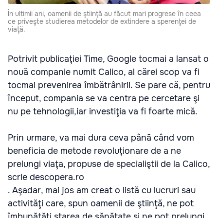
În ultimii ani, oamenii de ştiinţă au făcut mari progrese în ceea
ce priveşte studierea metodelor de extindere a sperenţei de
viaţă.
Potrivit publicaţiei Time, Google tocmai a lansat o
nouă companie numit Calico, al cărei scop va fi
tocmai prevenirea îmbătrânirii. Se pare că, pentru
început, compania se va centra pe cercetare şi
nu pe tehnologii,iar investiţia va fi foarte mică.
Prin urmare, va mai dura ceva până când vom
beneficia de metode revoluţionare de a ne
prelungi viaţa, propuse de specialiştii de la Calico,
scrie descopera.ro
. Aşadar, mai jos am creat o listă cu lucruri sau
activităţi care, spun oamenii de ştiinţă, ne pot
îmbunătăţi starea de sănătate şi ne pot prelungi