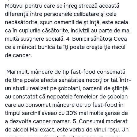
Motivul pentru care se înregistrează această
diferenţă între persoanele celibatare şi cele
necăsătorite, spun oamenii de ştiinţă, este acela
ca în cuplurile căsătorite, indivizii au parte de mai
multă susţinere socială. 4. Bunicii sănătoşi Ceea
ce a mâncat bunica ta îţi poate creşte ţie riscul
de cancer.
Mai mult, mâncare de tip fast-food consumată
de tine poate afecta sănătatea nepoţilor tăi. Într-
un studiu realizat pe şobolani, oamenii de ştiinţă
au constatat că nepoatele femelelor de şobolan
care au consumat mâncare de tip fast-food în
timpul sarcinii aveau cu 30% mai multe şanse de
a dezvolta cancer mamar. 5. Consumul moderat
de alcool Mai exact, este vorba de vinul roşu. Un