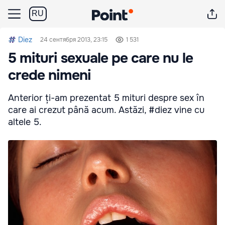
RU
Diez
24 сентября 2013, 23:15
1 531
5 mituri sexuale pe care nu le
crede nimeni
Anterior ți-am prezentat 5 mituri despre sex în
care ai crezut până acum. Astăzi, #diez vine cu
altele 5.