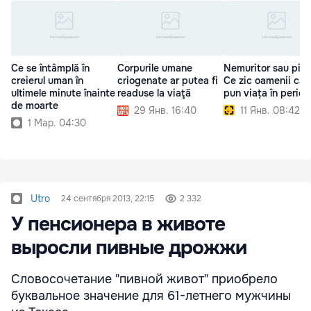
Ce se întâmplă în
Corpurile umane
Nemuritor sau piet
creierul uman în
criogenate ar putea fi
Ce zic oamenii care
ultimele minute înainte
readuse la viaţă
pun viața în perico
de moarte
29 Янв. 16:40
11 Янв. 08:42
1 Мар. 04:30
Utro
24 сентября 2013, 22:15
2 332
У пенсионера в животе
выросли пивные дрожжи
Словосочетание "пивной живот" приобрело
буквальное значение для 61-летнего мужчины