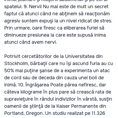
spatelui. 9. Nervii Nu mai este de mult un secret
faptul că atunci când ne abţinem să reacţionăm
agresiv suntem expuşi la un nivel ridicat de stres.
Prin urmare, oare firesc ca eliberarea furiei să
diminueze presiunea la care este supusă inima
atunci când avem nervi.
Potrivit cercetătorilor de la Universitatea din
Stockholm, bărbaţii care nu îşi ascund furia au cu
50% mai puţine şanse de a experimenta un atac
de cord sau de deceda din cauza unei boli de
inimă. 10. Îngrăşarea Poate părea nefiresc, dar
câteva kilograme în plus pare să crească rata de
supravieţuire în rândul indivizilor în vârstă, susţin
oamenii de ştiinţă de la Kaiser Permanente din
Portland, Oregon. Un studiu realizat pe 11.326