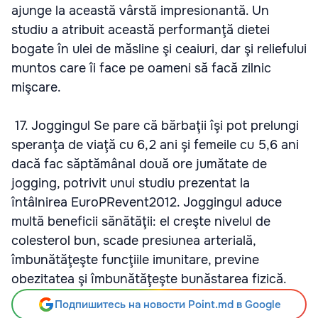
ajunge la această vârstă impresionantă. Un
studiu a atribuit această performanţă dietei
bogate în ulei de măsline şi ceaiuri, dar şi reliefului
muntos care îi face pe oameni să facă zilnic
mişcare.
17. Joggingul Se pare că bărbaţii îşi pot prelungi
speranţa de viaţă cu 6,2 ani şi femeile cu 5,6 ani
dacă fac săptămânal două ore jumătate de
jogging, potrivit unui studiu prezentat la
întâlnirea EuroPRevent2012. Joggingul aduce
multă beneficii sănătăţii: el creşte nivelul de
colesterol bun, scade presiunea arterială,
îmbunătăţeşte funcţiile imunitare, previne
obezitatea şi îmbunătăţeşte bunăstarea fizică.
Подпишитесь на новости Point.md в Google