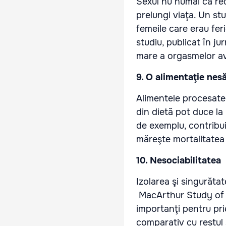
Sexul nu numai că redu
prelungi viaţa. Un stu
femeile care erau feri
studiu, publicat în j
mare a orgasmelor av
9. O alimentaţie nes
Alimentele procesate,
din dietă pot duce l
de exemplu, contribui
măreşte mortalitatea 
10. Nesociabilitatea
Izolarea şi singurătate
MacArthur Study of 
importanţi pentru pri
comparativ cu restul 