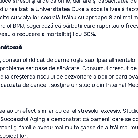
ce stresul şi arde caloriile, dar are şi capacitatea de
diu realizat la Universitatea Duke a scos la iveală fapt
cite cu viaţa lor sexuală trăiau cu aproape 8 ani mai mu
urnalul BMJ, sugerează că bărbaţii care raportau o fre
eau o reducere a mortalităţii cu 50%.
ănătoasă
 consumul ridicat de carne roşie sau lipsa alimentelo
a probleme serioase de sănătate. Consumul crescut de 
e la creşterea riscului de dezvoltare a bolilor cardiova
cauzată de cancer, susţine un studiu din Internal Med
a au un efect similar cu cel al stresului excesiv. Studiul
Successful Aging a demonstrat că oamenii care se c
eteni şi familie aveau mai multe şanse de a trăi mai mul
subiecţilor.