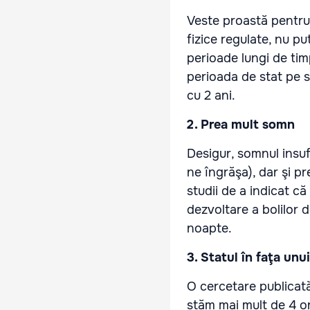
Veste proastă pentru 
fizice regulate, nu 
perioade lungi de tim
perioada de stat pe s
cu 2 ani.
2. Prea mult somn
Desigur, somnul insuf
ne îngrăşa), dar şi p
studii de a indicat c
dezvoltare a bolilor 
noapte.
3. Statul în faţa unu
O cercetare publicat
stăm mai mult de 4 or