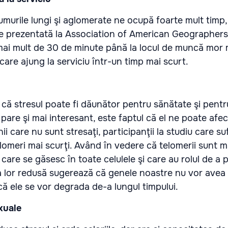
umurile lungi şi aglomerate ne ocupă foarte mult timp,
are prezentată la Association of American Geographer
mai mult de 30 de minute până la locul de muncă mor 
care ajung la serviciu într-un timp mai scurt.
 că stresul poate fi dăunător pentru sănătate şi pentr
 pare şi mai interesant, este faptul că el ne poate afe
 care nu sunt stresaţi, participanţii la studiu care s
lomeri mai scurţi. Având în vedere că telomerii sunt ma
 care se găsesc în toate celulele şi care au rolul de a 
 lor redusă sugerează că genele noastre nu vor avea
i că ele se vor degrada de-a lungul timpului.
exuale