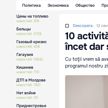
Политика
Экономика
Общество
Пр
Цены на топливо
новостей:
376
12 сен
Descopera
Бельцы
10 activi
новостей:
5726
Газовый кризис
încet dar 
новостей:
406
Гагаузия
Cu toţii vrem să av
новостей:
10842
programul nostru zi
Кишинев
новостей:
770
ДТП в Молдове
новостей:
7821
Нет войне
новостей:
131
Приднестровье