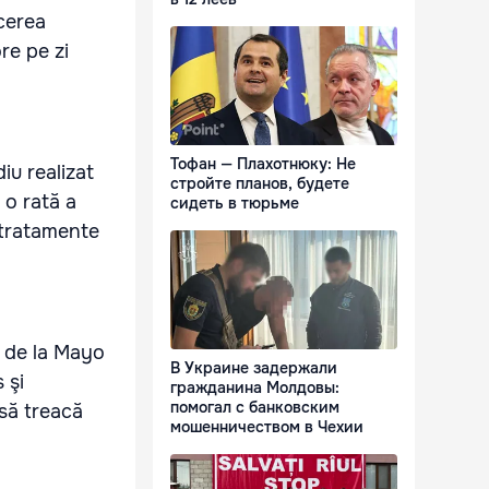
cerea
re pe zi
Тофан — Плахотнюку: Не
iu realizat
стройте планов, будете
 o rată a
сидеть в тюрьме
 tratamente
i de la Mayo
В Украине задержали
 şi
гражданина Молдовы:
помогал с банковским
 să treacă
мошенничеством в Чехии