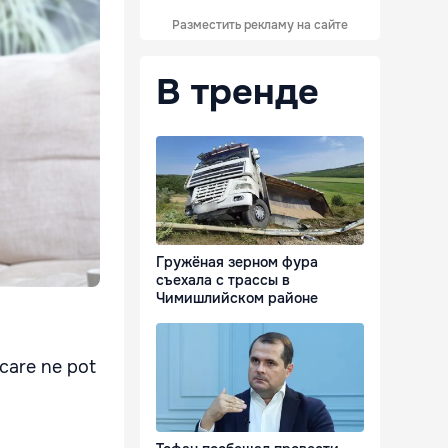
Разместить рекламу на сайте
В тренде
Гружёная зерном фура
съехала с трассы в
Чимишлийском районе
e care ne pot