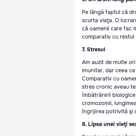
Pe lângă faptul că dr
scurta viaţa. O lucr
că oamenii care fac 
comparativ cu restul 
7. Stresul
Am auzit de multe ori
imunitar, dar ceea ce
Comparativ cu oamenii
stres cronic aveau te
îmbătrânirii biologice
cromozomii, lungimea
îngrijirea potrivită ş
8. Lipsa unei vieţi s