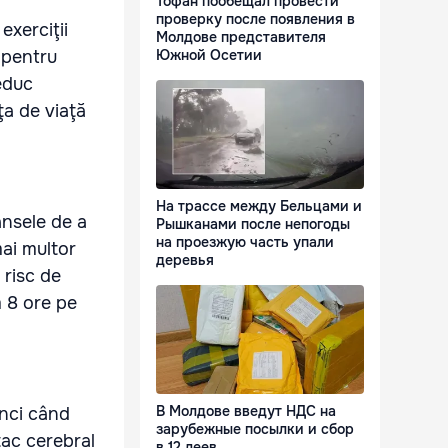
Тофан пообещал провести
проверку после появления в
exerciţii
Молдове представителя
 pentru
Южной Осетии
reduc
ţa de viaţă
На трассе между Бельцами и
ansele de a
Рышканами после непогоды
на проезжую часть упали
mai multor
деревья
 risc de
m 8 ore pe
В Молдове введут НДС на
unci când
зарубежные посылки и сбор
tac cerebral
в 12 леев