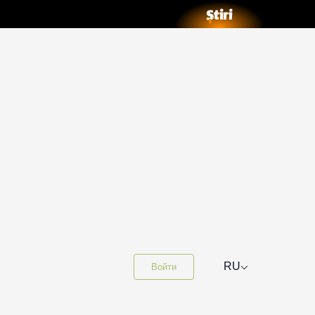
⌵
RU
Войти