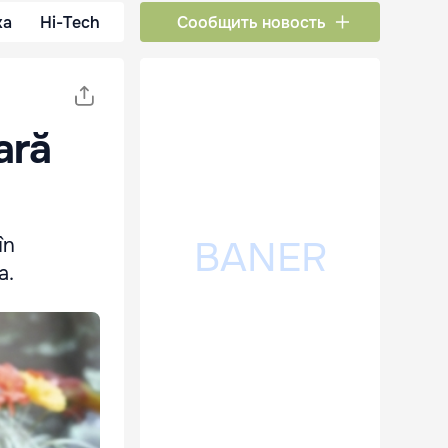
ка
Hi-Tech
Сообщить новость
ară
în
a.