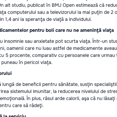
Un alt studiu, publicat în BMJ Open estimează că redu
aţa computerului sau a televizorului la mai puţin de 2 o
n 1,4 ani la speranţa de viaţă a individului.
icamentelor pentru boli care nu ne ameninţă viaţa
insomnie sau anxietate pot scurta viaţa. Într-un stud
ani, oamenii care nu luau astfel de medicamente aveau
ă cu 5 procente, comparativ cu persoanele care urmau
e puneau în pericol viaţa.
orului
ă lungă de beneficii pentru sănătate, susţin specialişti
ărirea sistemului imunitar, la reducerea nivelului de stres
 emoţională. În plus, râsul arde calorii, aşa că nu lăsaţi
entru care să râdeţi.
 la serviciu