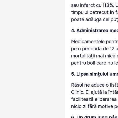
sau infarct cu 113%. 
timpului petrecut în f
poate adăuga cel puţi
4. Administrarea med
Medicamentele pentru 
pe o perioadă de 12 
mortalităţii mai mic
pentru boli care nu l
5. Lipsa simţului um
Râsul ne aduce o list
Clinic. El ajută la înt
facilitează eliberarea
nicio zi fără motive p
6. Un drum lung până