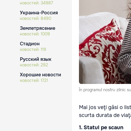
новостей:
34987
Украина-Россия
новостей:
8490
Землетрясение
новостей:
1009
Стадион
новостей:
119
Русский язык
новостей:
292
Хорошие новости
новостей:
1721
În programul nostru zilnic s
Mai jos veţi găsi o li
scurta durata de viaţ
1. Statul pe scaun