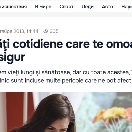
оисшествия
В мире
Спорт
Леди
Авто
Нау
тября 2013, 14:44
605
tăţi cotidiene care te omo
sigur
em vieţi lungi şi sănătoase, dar cu toate acestea, 
lnic sunt incluse multe pericole care ne pot afect