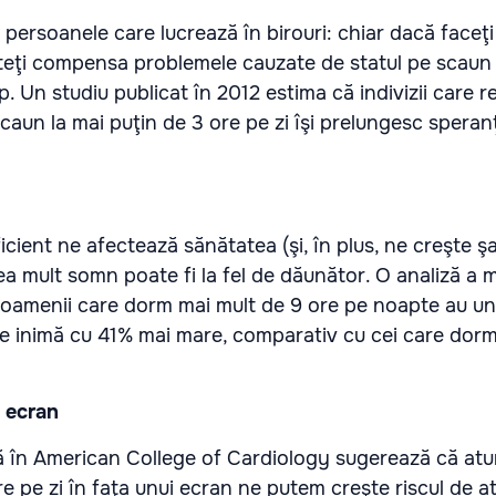
persoanele care lucrează în birouri: chiar dacă faceţi 
puteţi compensa problemele cauzate de statul pe scaun
p. Un studiu publicat în 2012 estima că indivizii care 
caun la mai puţin de 3 ore pe zi îşi prelungesc speran
icient ne afectează sănătatea (şi, în plus, ne creşte ş
rea mult somn poate fi la fel de dăunător. O analiză a 
ă oamenii care dorm mai mult de 9 ore pe noapte au un
de inimă cu 41% mai mare, comparativ cu cei care dor
i ecran
ă în American College of Cardiology sugerează că at
e pe zi în faţa unui ecran ne putem creşte riscul de a