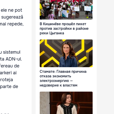
 ele ne pot
s sugerează
mai repede,
В Кишинёве прошёл пикет
против застройки в районе
реки Цыганка
u sistemul
cta ADN-ul.
ufereau de
Стамате: Главная причина
rkeri ai
отказа экономить
proteja
электроэнергию —
недоверие к властям
 parte de