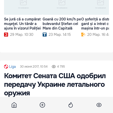
Se jură că a cumpărat
Goană cu 200 km/h pe
O șoferiță a distru
muşeţel. Un tânăr a
bulevardul Ștefan cel
gard și a intrat cu
ajuns în vizorul Poliției
Mare din Capitală
mașina într-un pan
29 Мар. 10:30
23 Мар. 14:15
20 Мар. 16:44
Liga
30 июня 2017, 10:54
4 795
Комитет Сената США одобрил
передачу Украине летального
оружия
Передача вооружений предусмотрена
проектом оборонного бюджета Штатов на 2018