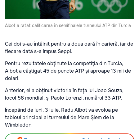
Albot a ratat calificarea în semifinalele turneului ATP din Turcia
Cei doi s-au întâlnit pentru a doua oară în carieră, iar de
fiecare dată s-a impus Seppi.
Pentru rezultatele obținute la competiţia din Turcia,
Albot a câştigat 45 de puncte ATP şi aproape 13 mii de
dolari.
Anterior, el a obținut victoria în fața lui Joao Souza,
locul 58 mondial, și Paolo Lorenzi, numărul 33 ATP.
Începând de luni, 3 iulie, Radu Albot va evolua pe
tabloul principal al turneului de Mare Șlem de la
Wimbledon.