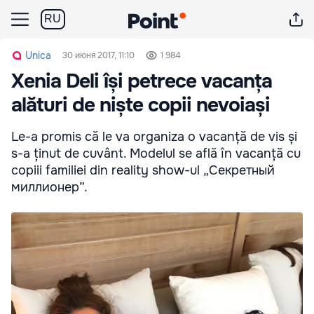
RU
Unica
30 июня 2017, 11:10
1 984
Xenia Deli își petrece vacanța
alături de niște copii nevoiași
Le-a promis că le va organiza o vacanță de vis și
s-a ținut de cuvânt. Modelul se află în vacanță cu
copiii familiei din reality show-ul „Секретный
миллионер”.