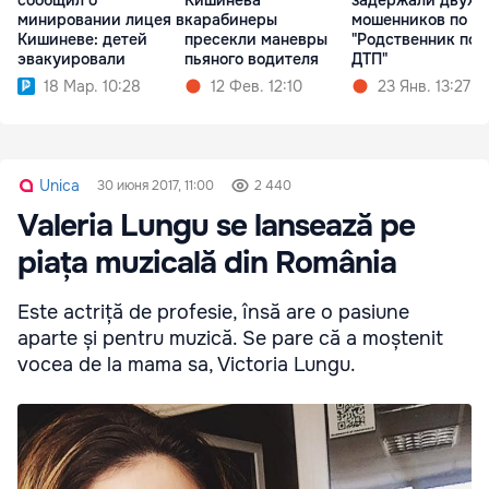
сообщил о
Кишинева
задержали двух
минировании лицея в
карабинеры
мошенников по д
Кишиневе: детей
пресекли маневры
"Родственник поп
эвакуировали
пьяного водителя
ДТП"
18 Мар. 10:28
12 Фев. 12:10
23 Янв. 13:27
Unica
30 июня 2017, 11:00
2 440
Valeria Lungu se lansează pe
piața muzicală din România
Este actriță de profesie, însă are o pasiune
aparte și pentru muzică. Se pare că a moștenit
vocea de la mama sa, Victoria Lungu.