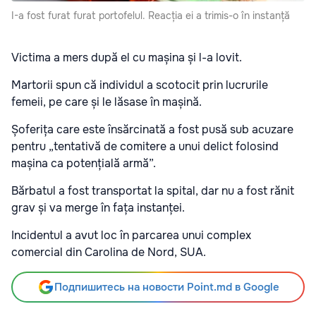
I-a fost furat furat portofelul. Reacția ei a trimis-o în instanță
Victima a mers după el cu mașina și l-a lovit.
Martorii spun că individul a scotocit prin lucrurile
femeii, pe care și le lăsase în mașină.
Șoferița care este însărcinată a fost pusă sub acuzare
pentru „tentativă de comitere a unui delict folosind
mașina ca potențială armă”.
Bărbatul a fost transportat la spital, dar nu a fost rănit
grav și va merge în fața instanței.
Incidentul a avut loc în parcarea unui complex
comercial din Carolina de Nord, SUA.
Подпишитесь на новости Point.md в Google