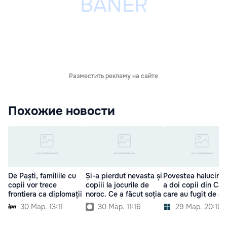
Разместить рекламу на сайте
Похожие новости
De Paști, familiile cu
Și-a pierdut nevasta și
Povestea halucina
copii vor trece
copiii la jocurile de
a doi copii din Căl
frontiera ca diplomații
noroc. Ce a făcut soția
care au fugit de a
30 Мар. 13:11
30 Мар. 11:16
29 Мар. 20:10