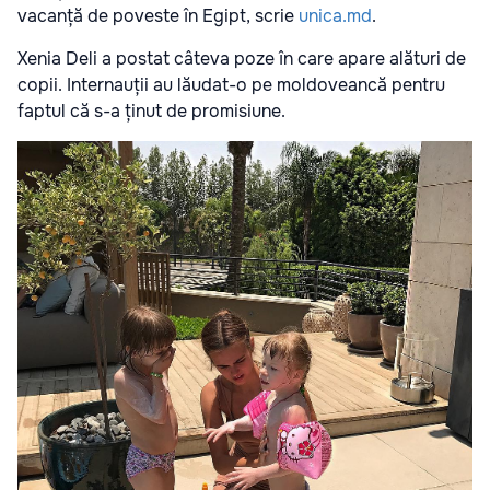
vacanță de poveste în Egipt, scrie
unica.md
.
Xenia Deli a postat câteva poze în care apare alături de
copii. Internauții au lăudat-o pe moldoveancă pentru
faptul că s-a ținut de promisiune.