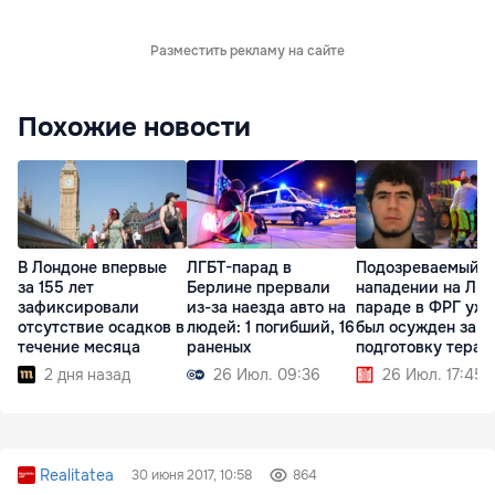
Разместить рекламу на сайте
Похожие новости
В Лондоне впервые
ЛГБТ-парад в
Подозреваемый в
за 155 лет
Берлине прервали
нападении на ЛГБ
зафиксировали
из-за наезда авто на
параде в ФРГ уже
отсутствие осадков в
людей: 1 погибший, 16
был осужден за
течение месяца
раненых
подготовку терак
2 дня назад
26 Июл. 09:36
26 Июл. 17:45
Realitatea
30 июня 2017, 10:58
864