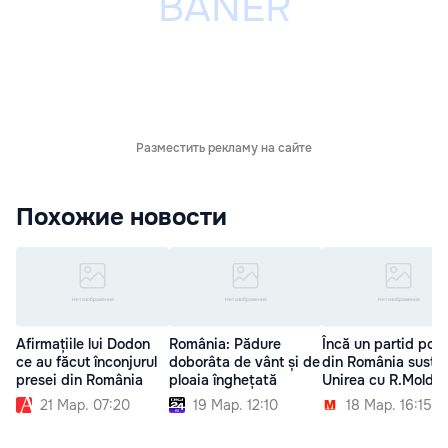
Разместить рекламу на сайте
Похожие новости
Afirmațiile lui Dodon
România: Pădure
Încă un partid polit
ce au făcut înconjurul
doborâta de vânt și de
din România susţin
presei din România
ploaia înghețată
Unirea cu R.Moldo
21 Мар. 07:20
19 Мар. 12:10
18 Мар. 16:15