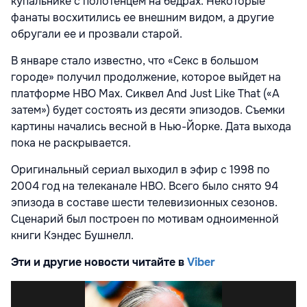
купальнике с полотенцем на бедрах. Некоторые
фанаты восхитились ее внешним видом, а другие
обругали ее и прозвали старой.
В январе стало известно, что «Секс в большом
городе» получил продолжение, которое выйдет на
платформе HBO Max. Сиквел And Just Like That («А
затем») будет состоять из десяти эпизодов. Съемки
картины начались весной в Нью-Йорке. Дата выхода
пока не раскрывается.
Оригинальный сериал выходил в эфир с 1998 по
2004 год на телеканале HBO. Всего было снято 94
эпизода в составе шести телевизионных сезонов.
Сценарий был построен по мотивам одноименной
книги Кэндес Бушнелл.
Эти и другие новости читайте в
Viber