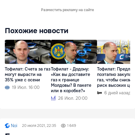
Разместить рекламу на сайте
Похожие новости
Тофилат: Счета за газ
Тофилат - Додону:
Тофилат: Предла
могут вырасти на
«Как вы доставите
поэтапно закупат
35% уже с осени
газ к границе
газ, чтобы снизит
Молдовы? В пакете
риск высоких цен
19 Июл. 16:00
или в коробке?»
6 дней назад
26 Июл. 20:00
Noi
20 июля 2021, 22:35
1 649