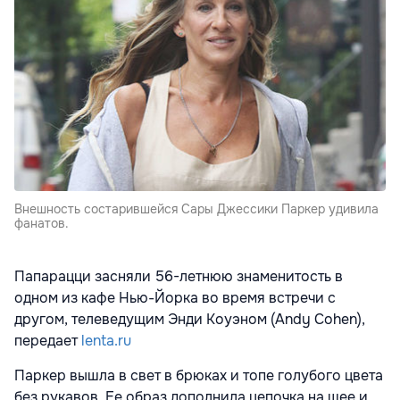
Внешность состарившейся Сары Джессики Паркер удивила
фанатов.
Папарацци засняли 56-летнюю знаменитость в
одном из кафе Нью-Йорка во время встречи с
другом, телеведущим Энди Коуэном (Andy Cohen),
передает
lenta.ru
Паркер вышла в свет в брюках и топе голубого цвета
без рукавов. Ее образ дополнила цепочка на шее и