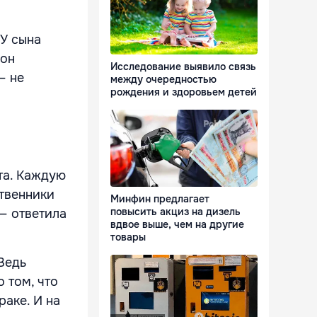
 У сына
 он
Исследование выявило связь
— не
между очередностью
рождения и здоровьем детей
та. Каждую
твенники
Минфин предлагает
повысить акциз на дизель
— ответила
вдвое выше, чем на другие
товары
Ведь
 том, что
раке. И на