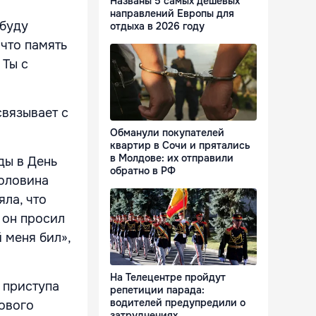
Названы 5 самых дешевых
направлений Европы для
 буду
отдыха в 2026 году
 что память
 Ты с
связывает с
Обманули покупателей
квартир в Сочи и прятались
в Молдове: их отправили
ды в День
обратно в РФ
половина
яла, что
 он просил
 меня бил»,
На Телецентре пройдут
 приступа
репетиции парада:
водителей предупредили о
нового
затруднениях