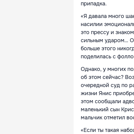
припадка.
«Я давала много шан
насилии эмоциональ
это прессу и знаком
сильным ударом… Он
больше этого никогд
поделилась с фолл
Однако, у многих п
об этом сейчас? Воз
очередной суд по р
жизни Янис приобре
этом сообщали адво
маленький сын Крис
мальчик отметил во
«Если ты такая набо