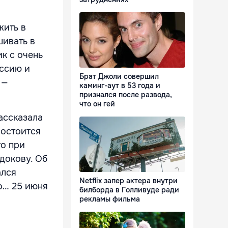
жить в
шивать в
к с очень
ессию и
Брат Джоли совершил
 —
каминг-аут в 53 года и
признался после развода,
что он гей
ассказала
состоится
то при
докову. Об
ался
Netflix запер актера внутри
о… 25 июня
билборда в Голливуде ради
рекламы фильма