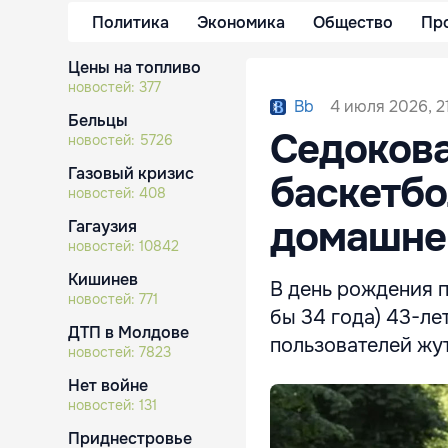
Политика
Экономика
Общество
Пр
Цены на топливо
новостей:
377
4 июля 2026, 21
Bb
Бельцы
Седокова
новостей:
5726
Газовый кризис
баскетбо
новостей:
408
домашне
Гагаузия
новостей:
10842
Кишинев
В день рождения 
новостей:
771
бы 34 года) 43-ле
ДТП в Молдове
пользователей жу
новостей:
7823
Нет войне
новостей:
131
Приднестровье