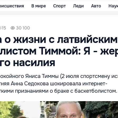
оисшествия
В мире
Спорт
Леди
Авто
Нау
:15
30 100
 о жизни с латвийским
листом Тиммой: Я - же
го насилия
покойного Яниса Тиммы (2 июля спортсмену и
тняя Анна Седокова шокировала интернет-
ткими признаниями о браке с баскетболистом.