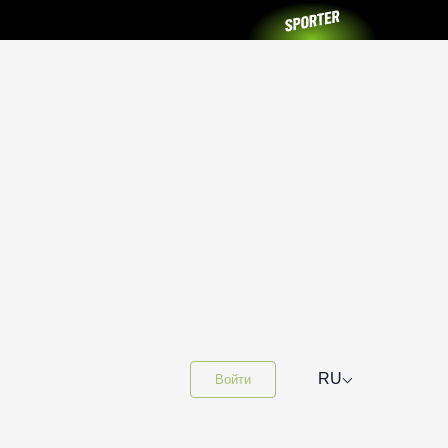
⌵
RU
Войти