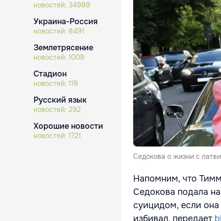
новостей:
34989
Украина-Россия
новостей:
8491
Землетрясение
новостей:
1009
Стадион
новостей:
119
Русский язык
новостей:
292
Хорошие новости
новостей:
1721
Седокова о жизни с латв
Напомним, что Тимма
Седокова подала на
суицидом, если она 
избивал, передает
b