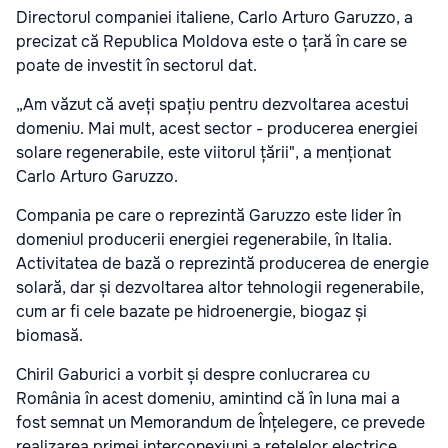
Directorul companiei italiene, Carlo Arturo Garuzzo, a
precizat că Republica Moldova este o țară în care se
poate de investit în sectorul dat.
„Am văzut că aveți spațiu pentru dezvoltarea acestui
domeniu. Mai mult, acest sector - producerea energiei
solare regenerabile, este viitorul țării", a menționat
Carlo Arturo Garuzzo.
Compania pe care o reprezintă Garuzzo este lider în
domeniul producerii energiei regenerabile, în Italia.
Activitatea de bază o reprezintă producerea de energie
solară, dar și dezvoltarea altor tehnologii regenerabile,
cum ar fi cele bazate pe hidroenergie, biogaz și
biomasă.
Chiril Gaburici a vorbit și despre conlucrarea cu
România în acest domeniu, amintind că în luna mai a
fost semnat un Memorandum de Înțelegere, ce prevede
realizarea primei interconexiuni a rețelelor electrice