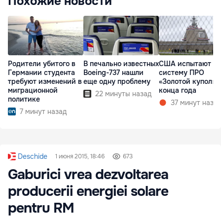
Похожие новости
Родители убитого в
В печально известных
США испытают н
Германии студента
Boeing-737 нашли
систему ПРО
требуют изменений в
еще одну проблему
«Золотой купол» 
миграционной
конца года
22 минуты назад
политике
37 минут наза
7 минут назад
Deschide
1 июня 2015, 18:46
673
Gaburici vrea dezvoltarea
producerii energiei solare
pentru RM