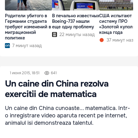
Родители убитого в
В печально известных
США испытают н
Германии студента
Boeing-737 нашли
систему ПРО
требуют изменений в
еще одну проблему
«Золотой купол» 
миграционной
конца года
22 минуты назад
политике
37 минут наза
7 минут назад
1 июня 2015, 18:51
641
Un caine din China rezolva
exercitii de matematica
Un caine din China cunoaste... matematica. Intr-
o inregistrare video aparuta recent pe internet,
animalul isi demonstreaza talentul.