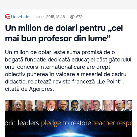
Deschide
1 июня 2015, 18:48
672
Un milion de dolari pentru „cel
mai bun profesor din lume”
Un milion de dolari este suma promisă de o
bogată fundație dedicată educației câștigătorului
unui concurs internațional care are drept
obiectiv punerea în valoare a meseriei de cadru
didactic, relatează revista franceză „Le Point”,
citată de Agerpres.