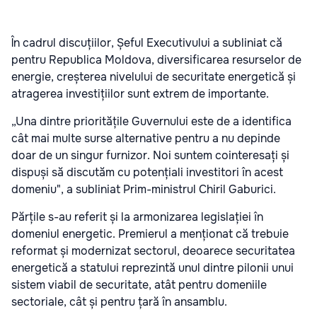
În cadrul discuțiilor, Șeful Executivului a subliniat că
pentru Republica Moldova, diversificarea resurselor de
energie, creșterea nivelului de securitate energetică și
atragerea investițiilor sunt extrem de importante.
„Una dintre prioritățile Guvernului este de a identifica
cât mai multe surse alternative pentru a nu depinde
doar de un singur furnizor. Noi suntem cointeresați și
dispuși să discutăm cu potențiali investitori în acest
domeniu", a subliniat Prim-ministrul Chiril Gaburici.
Părțile s-au referit și la armonizarea legislației în
domeniul energetic. Premierul a menționat că trebuie
reformat și modernizat sectorul, deoarece securitatea
energetică a statului reprezintă unul dintre pilonii unui
sistem viabil de securitate, atât pentru domeniile
sectoriale, cât și pentru țară în ansamblu.