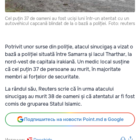
Cel puțin 37 de oameni au fost uciși luni într-un atentat cu un
autovehicul capcană blindat de la o bază a poliției. Foto: reuters
Potrivit unor surse din poliție, atacul sinucigaș a vizat o
bază a poliției situată între Samarra și lacul Tharthar, la
nord-vest de capitala irakiană. Un medic local susține
că cel puțin 37 de persoane au murit, în majoritate
membri ai forțelor de securitate.
La rândul său, Reuters scrie că în urma atacului
sinucigaș au murit 38 de oameni și că atentatul ar fi fost
comis de gruparea Statul Islamic.
Подпишитесь на новости Point.md в Google
Источник
Deschide