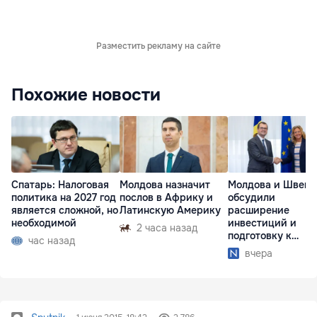
Разместить рекламу на сайте
Похожие новости
Спатарь: Налоговая
Молдова назначит
Молдова и Швеци
политика на 2027 год
послов в Африку и
обсудили
является сложной, но
Латинскую Америку
расширение
необходимой
инвестиций и
2 часа назад
подготовку к
час назад
отопительному
вчера
сезону