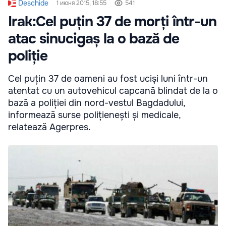
Deschide
1 июня 2015, 18:55
541
Irak:Cel puțin 37 de morți într-un
atac sinucigaș la o bază de
poliție
Cel puțin 37 de oameni au fost uciși luni într-un
atentat cu un autovehicul capcană blindat de la o
bază a poliției din nord-vestul Bagdadului,
informează surse polițienești și medicale,
relatează Agerpres.