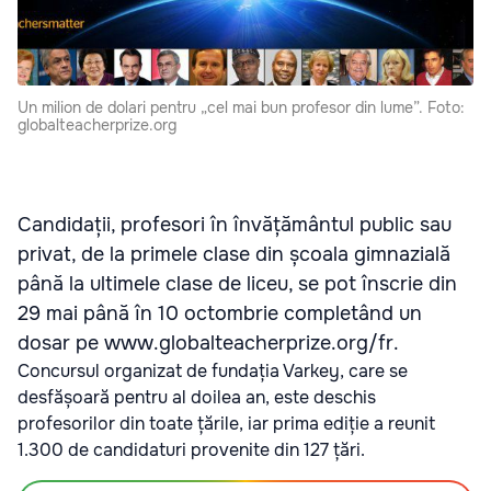
Un milion de dolari pentru „cel mai bun profesor din lume”. Foto:
globalteacherprize.org
Candidații, profesori în învățământul public sau
privat, de la primele clase din școala gimnazială
până la ultimele clase de liceu, se pot înscrie din
29 mai până în 10 octombrie completând un
dosar pe www.globalteacherprize.org/fr.
Concursul organizat de fundația Varkey, care se
desfășoară pentru al doilea an, este deschis
profesorilor din toate țările, iar prima ediție a reunit
1.300 de candidaturi provenite din 127 țări.