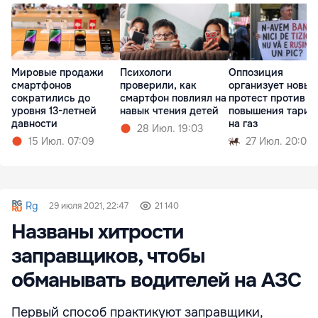
Мировые продажи
Психологи
Оппозиция
смартфонов
проверили, как
организует новый
сократились до
смартфон повлиял на
протест против
уровня 13-летней
навык чтения детей
повышения тариф
давности
на газ
28 Июл. 19:03
15 Июл. 07:09
27 Июл. 20:09
Rg
29 июля 2021, 22:47
21 140
Названы хитрости
заправщиков, чтобы
обманывать водителей на АЗС
Первый способ практикуют заправщики,