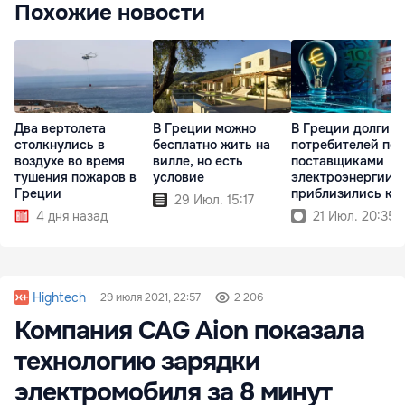
Похожие новости
Два вертолета
В Греции можно
В Греции долги
столкнулись в
бесплатно жить на
потребителей пе
воздухе во время
вилле, но есть
поставщиками
тушения пожаров в
условие
электроэнергии
Греции
приблизились к 
29 Июл. 15:17
млрд
4 дня назад
21 Июл. 20:35
Hightech
29 июля 2021, 22:57
2 206
Компания CAG Aion показала
технологию зарядки
электромобиля за 8 минут