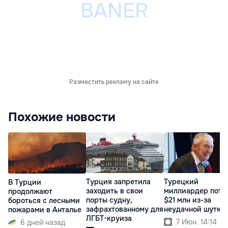
Разместить рекламу на сайте
Похожие новости
Турция запретила
Турецкий
В Турции
заходить в свои
миллиардер поте
продолжают
порты судну,
$21 млн из-за
бороться с лесными
зафрахтованному для
неудачной шутки
пожарами в Анталье
ЛГБТ-круиза
7 Июн. 14:14
6 дней назад