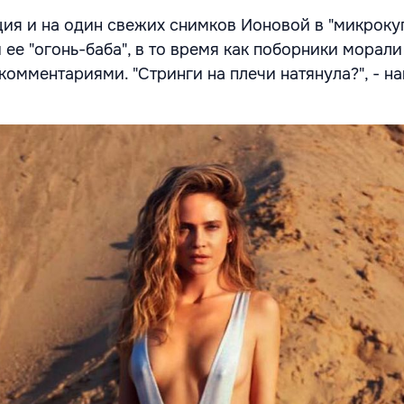
ция и на один свежих снимков Ионовой в "микрокуп
ее "огонь-баба", в то время как поборники морали
комментариями. "Стринги на плечи натянула?", - н