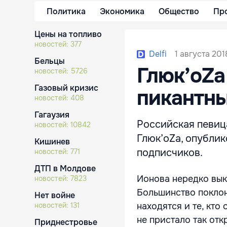
Политика
Экономика
Общество
Пр
Цены на топливо
новостей:
377
1 августа 201
Delfi
Бельцы
Глюк’oZа
новостей:
5726
Газовый кризис
пикантн
новостей:
408
Гагаузия
Российская певиц
новостей:
10842
Глюк’oZа, опублик
Кишинев
подписчиков.
новостей:
771
ДТП в Молдове
Ионова нередко вык
новостей:
7823
Большинство поклонн
Нет войне
новостей:
131
находятся и те, кто
не пристало так от
Приднестровье