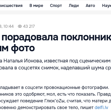
оисшествия
В мире
Спорт
Леди
Авто
Нау
8, 10:44
43 217
 порадовала поклонни
ым фото
а Наталья Ионова, известная под сценически
овала в соцсетях снимок, наделавший шума ср
ладывает в соцсети провокационные фотографии.
иков это одобряют, мол, есть что показать. Правд
 осуждает поведение Глюк’oZы, считая, что матери 
кровенно демонстрировать свое тело, пишет
delfi.lv