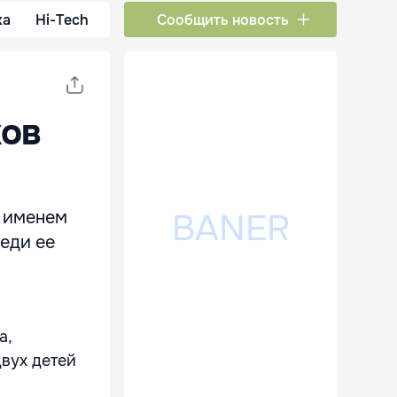
ка
Hi-Tech
Сообщить новость
ков
м именем
еди ее
а,
двух детей