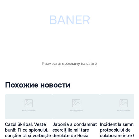
Разместить рекламу на сайте
Похожие новости
Cazul Skripal. Veste
Japonia a condamnat
Incident la semnar
bună: Fiica spionului,
exerciţiile militare
protocolului de
conștientă și vorbește
derulate de Rusia
colaborare între Ga