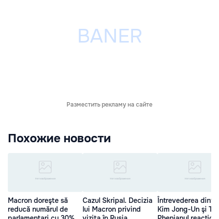
Разместить рекламу на сайте
Похожие новости
Macron doreşte să
Cazul Skripal. Decizia
Întrevederea dintr
reducă numărul de
lui Macron privind
Kim Jong-Un şi Tr
parlamentari cu 30%
vizita în Rusia
Phenianul reacțion