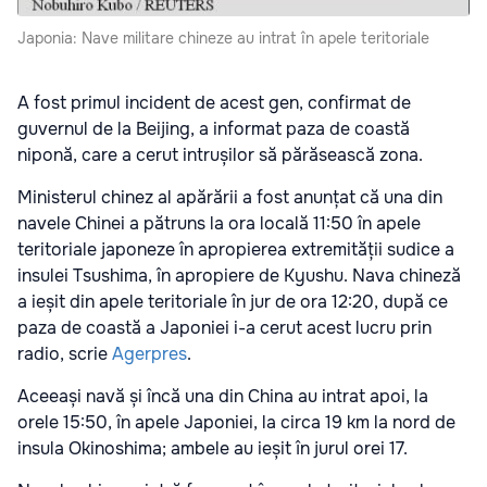
Japonia: Nave militare chineze au intrat în apele teritoriale
A fost primul incident de acest gen, confirmat de
guvernul de la Beijing, a informat paza de coastă
niponă, care a cerut intrușilor să părăsească zona.
Ministerul chinez al apărării a fost anunțat că una din
navele Chinei a pătruns la ora locală 11:50 în apele
teritoriale japoneze în apropierea extremității sudice a
insulei Tsushima, în apropiere de Kyushu. Nava chineză
a ieșit din apele teritoriale în jur de ora 12:20, după ce
paza de coastă a Japoniei i-a cerut acest lucru prin
radio, scrie
Agerpres
.
Aceeași navă și încă una din China au intrat apoi, la
orele 15:50, în apele Japoniei, la circa 19 km la nord de
insula Okinoshima; ambele au ieșit în jurul orei 17.