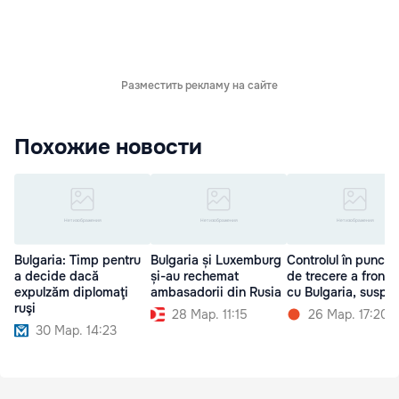
Разместить рекламу на сайте
Похожие новости
Bulgaria: Timp pentru
Bulgaria și Luxemburg
Controlul în puncte
a decide dacă
și-au rechemat
de trecere a frontie
expulzăm diplomaţi
ambasadorii din Rusia
cu Bulgaria, suspe
ruşi
28 Мар. 11:15
26 Мар. 17:20
30 Мар. 14:23