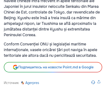
Navele chineze intră frecvent în apele teritoriale ale
Japoniei în jurul insulelor nelocuite Senkaku din Marea
Chinei de Est, controlate de Tokyo, dar revendicate de
Beijing. Kyushu este însă a treia insulă ca mărime din
arhipelagul nipon, iar Tsushima se află aproximativ la
jumătatea distanței dintre Kyushu și extremitatea
Peninsulei Coreea.
Conform Convenției ONU și legislației maritime
internaționale, vasele oricărei țări pot naviga în apele
teritoriale ale altora dacă nu periclitează securitatea.
Подпишитесь на новости Point.md в Google
Источник
Agerpres