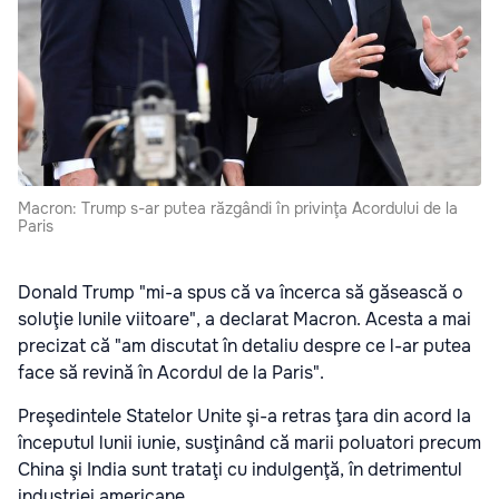
Macron: Trump s-ar putea răzgândi în privinţa Acordului de la
Paris
Donald Trump "mi-a spus că va încerca să găsească o
soluţie lunile viitoare", a declarat Macron. Acesta a mai
precizat că
"am discutat în detaliu despre ce l-ar putea
face să revină în Acordul de la Paris".
Preşedintele Statelor Unite şi-a retras ţara din acord la
începutul lunii iunie, susţinând că marii poluatori precum
China şi India sunt trataţi cu indulgenţă, în detrimentul
industriei americane.