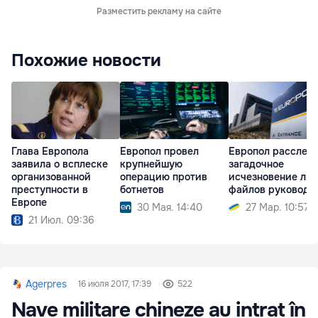
Разместить рекламу на сайте
Похожие новости
Глава Европола
Европол провел
Европол расслед
заявила о всплеске
крупнейшую
загадочное
организованной
операцию против
исчезновение ли
преступности в
ботнетов
файлов руководс
Европе
30 Мая. 14:40
27 Мар. 10:57
21 Июл. 09:36
Agerpres
16 июля 2017, 17:39
522
Nave militare chineze au intrat în