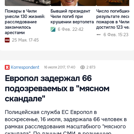
Пожары в Чили
Бывший президент
Число погибших в
унесли 130 жизней:
Чили погиб при
результате лесны
расследование
крушении вертолета
пожаров в Чили
закончилось
достигло 123 чело
6 Фев. 22:42
арестами
6 Фев. 15:23
25 Мая. 17:45
Korrespondent
16 июля 2017, 17:40
2 873
Европол задержал 66
подозреваемых в "мясном
скандале"
Полицейская служба ЕС Европол в
воскресенье, 16 июля, задержала 66 человек в
рамках расследования масштабного "мясного
скандала". По данным СМИ, в розничную