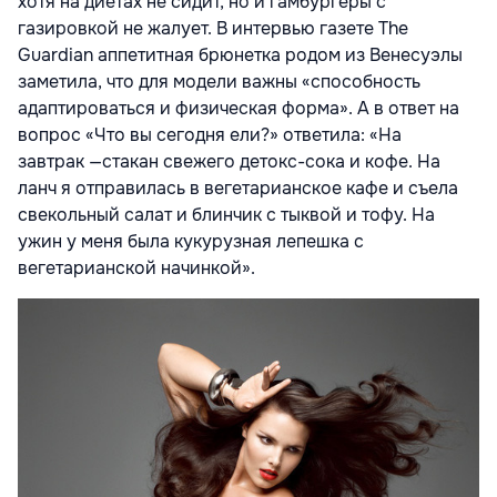
хотя на диетах не сидит, но и гамбургеры с
газировкой не жалует. В интервью газете The
Guardian аппетитная брюнетка родом из Венесуэлы
заметила, что для модели важны «способность
адаптироваться и физическая форма». А в ответ на
вопрос «Что вы сегодня ели?» ответила: «На
завтрак —стакан свежего детокс-сока и кофе. На
ланч я отправилась в вегетарианское кафе и съела
свекольный салат и блинчик с тыквой и тофу. На
ужин у меня была кукурузная лепешка с
вегетарианской начинкой».