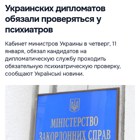
Украинских дипломатов
обязали проверяться у
психиатров
Кабинет министров Украины в четверг, 11
января, обязал кандидатов на
дипломатическую службу проходить
обязательную психиатрическую проверку,
сообщают Українські новини.