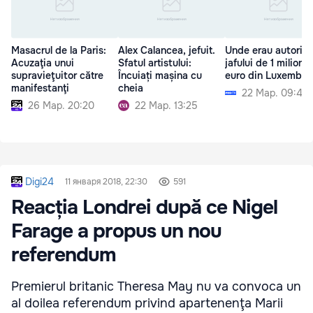
Masacrul de la Paris:
Alex Calancea, jefuit.
Unde erau autorii
Acuzaţia unui
Sfatul artistului:
jafului de 1 milion 
supravieţuitor către
Încuiați mașina cu
euro din Luxembur
manifestanţi
cheia
22 Мар. 09:47
26 Мар. 20:20
22 Мар. 13:25
Digi24
11 января 2018, 22:30
591
Reacția Londrei după ce Nigel
Farage a propus un nou
referendum
Premierul britanic Theresa May nu va convoca un
al doilea referendum privind apartenenţa Marii