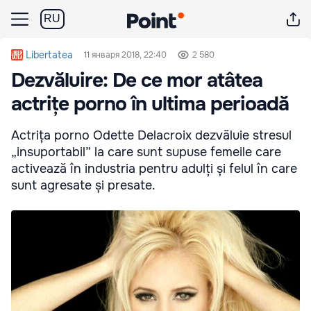
RU
Libertatea
11 января 2018, 22:40
2 580
Dezvăluire: De ce mor atâtea
actrițe porno în ultima perioadă
Actrița porno Odette Delacroix dezvăluie stresul
„insuportabil” la care sunt supuse femeile care
activează în industria pentru adulți și felul în care
sunt agresate și presate.