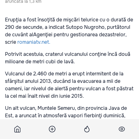
aruncată la 1,3 km
Erupţia a fost însoţită de mişcări telurice cu o durată de
290 de secunde, a indicat Sutopo Nugroho, purtătorul
de cuvânt alAgenţiei pentru gestionarea dezastrelor,
scrie
romaniatv.net.
Potrivit acestuia, craterul vulcanului conţine încă două
milioane de metri cubi de lavă.
Vulcanul de 2.460 de metri a erupt intermitent de la
sfârşitul anului 2013, ducând la evacuarea a mii de
oameni, iar nivelul de alertă pentru vulcan a fost păstrat
la cel mai înalt nivel din iunie 2015.
Un alt vulcan, Muntele Semeru, din provincia Java de
Est, a aruncat în atmosferă vapori fierbinţi duminică,
însă autorităţile au menţinut nivelul de alertă la primul
după normal.