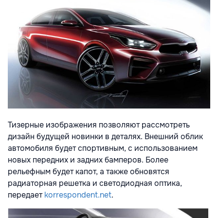
Тизерные изображения позволяют рассмотреть
дизайн будущей новинки в деталях. Внешний облик
автомобиля будет спортивным, с использованием
новых передних и задних бамперов. Более
рельефным будет капот, а также обновятся
радиаторная решетка и светодиодная оптика,
передает
korrespondent.net
.