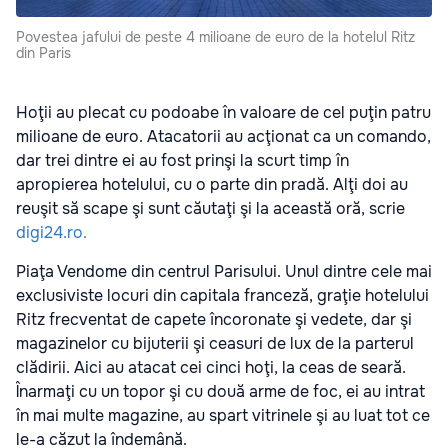
Povestea jafului de peste 4 milioane de euro de la hotelul Ritz
din Paris
Hoţii au plecat cu podoabe în valoare de cel puţin patru
milioane de euro. Atacatorii au acţionat ca un comando,
dar trei dintre ei au fost prinşi la scurt timp în
apropierea hotelului, cu o parte din pradă. Alţi doi au
reuşit să scape şi sunt căutaţi şi la această oră, scrie
digi24.ro.
Piaţa Vendome din centrul Parisului. Unul dintre cele mai
exclusiviste locuri din capitala franceză, graţie hotelului
Ritz frecventat de capete încoronate şi vedete, dar şi
magazinelor cu bijuterii şi ceasuri de lux de la parterul
clădirii. Aici au atacat cei cinci hoţi, la ceas de seară.
Înarmaţi cu un topor şi cu două arme de foc, ei au intrat
în mai multe magazine, au spart vitrinele şi au luat tot ce
le-a căzut la îndemână.