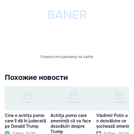
Разместить рекламу на сайте
Похожие новости
Cine e actrița porno
Actriţa porno care
Vladimir Putin a fă
care îl dă în judecată
amenință că va face
o dezvăluire ce
pe Donald Trump
dezvăluiri despre
șochează omenire
Trump
7 Мар. 11:00
9 Фев. 04:00