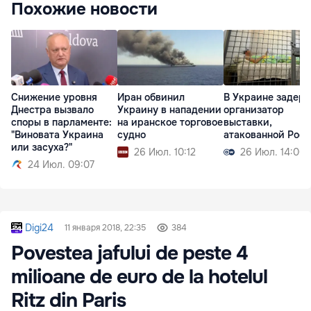
Похожие новости
Снижение уровня
Иран обвинил
В Украине задер
Днестра вызвало
Украину в нападении
организатор
споры в парламенте:
на иранское торговое
выставки,
"Виновата Украина
судно
атакованной Рос
или засуха?"
26 Июл. 10:12
26 Июл. 14:00
24 Июл. 09:07
Digi24
11 января 2018, 22:35
384
Povestea jafului de peste 4
milioane de euro de la hotelul
Ritz din Paris