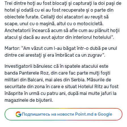
Trei dintre hoţi au fost blocaţi şi capturaţi la doi paşi de
hotel şi odată cu ei au fost recuperate şi o parte din
obiectele furate. Ceilalţi doi atacatori au reuşit să
scape, unul cu o maşină, altul cu o motocicletă.
Anchetatorii încearcă acum să afle cum au plănuit hoţii
atacul şi dacă au avut ajutor din interiorul hotelului”.
Martor: “Am văzut cum l-au băgat într-o dubă pe unul
dintre cei arestaţi şi era îmbrăcat ca un zugrav”.
Investigatorii bănuiesc că în spatele atacului este
banda Panterele Roz, din care fac parte mulţi foşti
militari din Balcani, mai ales din Serbia. Măsurile de
securitate din zona în care e situat Hotelul Ritz au fost
înăsprite în urmă cu patru ani, după mai multe jafuri la
magazinele de bijuterii.
Подпишитесь на новости Point.md в Google