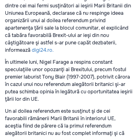
dintre cei mai fermi susţinători ai ieşirii Marii Britanii din
Uniunea Europeană, declarase că nu respinge ideea
organizării unui al doilea referendum privind
apartenenţa ţării sale la blocul comunitar, el explicând
că tabăra favorabilă Brexit-ului ar ieşi din nou
câştigătoare şi astfel s-ar pune capăt dezbaterii,
informează
digi24.ro.
În ultimele luni, Nigel Farage a respins constant
speculaţiile unor opozanţi ai Brexitului, precum fostul
premier laburist Tony Blair (1997-2007), potrivit cărora
în cazul unui nou referendum alegătorii britanici şi-ar
putea schimba opinia în legătură cu oportunitatea ieşirii
ţării lor din UE.
Un al doilea referendum este susţinut şi de cei
favorabili rămânerii Marii Britanii în interiorul UE,
aceştia fiind de părere că la primul referendum
alegătorii britanici nu au fost complet informaţi şi că