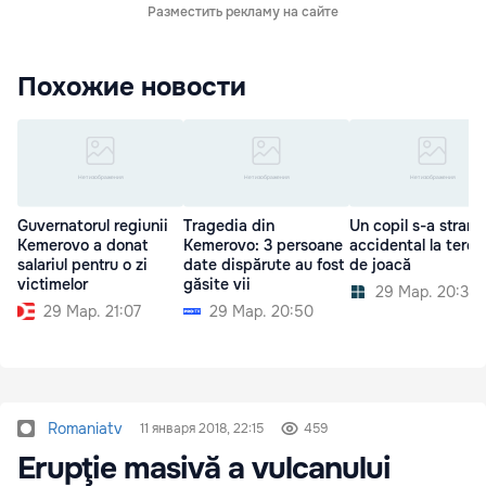
Разместить рекламу на сайте
Похожие новости
Guvernatorul regiunii
Tragedia din
Un copil s-a strang
Kemerovo a donat
Kemerovo: 3 persoane
accidental la teren
salariul pentru o zi
date dispărute au fost
de joacă
victimelor
găsite vii
29 Мар. 20:30
29 Мар. 21:07
29 Мар. 20:50
Romaniatv
11 января 2018, 22:15
459
Erupţie masivă a vulcanului