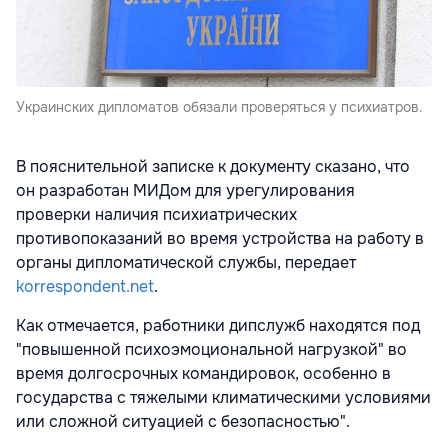
Украинских дипломатов обязали проверяться у психиатров.
В пояснительной записке к документу сказано, что
он разработан МИДом для урегулирования
проверки наличия психиатрических
противопоказаний во время устройства на работу в
органы дипломатической службы, передает
korrespondent.net
.
Как отмечается, работники дипслужб находятся под
"повышенной психоэмоциональной нагрузкой" во
время долгосрочных командировок, особенно в
государства с тяжелыми климатическими условиями
или сложной ситуацией с безопасностью".