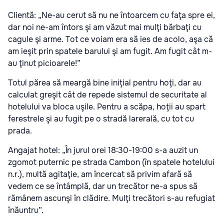
Clientă: „Ne-au cerut să nu ne întoarcem cu faţa spre ei,
dar noi ne-am întors şi am văzut mai mulţi bărbaţi cu
cagule şi arme. Tot ce voiam era să ies de acolo, aşa că
am ieşit prin spatele barului şi am fugit. Am fugit cât m-
au ţinut picioarele!”
Totul părea să meargă bine iniţial pentru hoţi, dar au
calculat greşit cât de repede sistemul de securitate al
hotelului va bloca uşile. Pentru a scăpa, hoţii au spart
ferestrele şi au fugit pe o stradă larerală, cu tot cu
prada.
Angajat hotel: „În jurul orei 18:30-19:00 s-a auzit un
zgomot puternic pe strada Cambon (în spatele hotelului
n.r.), multă agitaţie, am încercat să privim afară să
vedem ce se întâmplă, dar un trecător ne-a spus să
rămânem ascunşi în clădire. Mulţi trecători s-au refugiat
înăuntru”.