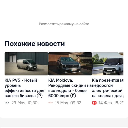
Разместить рекламу на сайте
Похожие новости
KIA PV5 - Новый
KIA Moldova:
Kia презентовала
уровень
Рекордные скидки на
недорогой
эффективности для
все модели - более
электрический д
вашего бизнеса Ⓟ
6000 евро Ⓟ
на колесах для д
29 Мая. 10:30
15 Мая. 09:32
14 Фев. 18:29