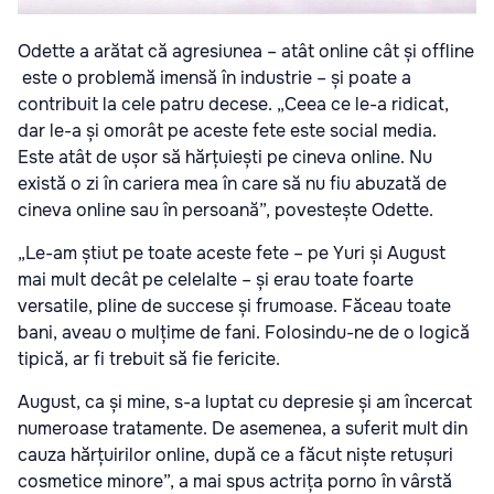
Odette a arătat că agresiunea – atât online cât și offline
este o problemă imensă în industrie – și poate a
contribuit la cele patru decese. „Ceea ce le-a ridicat,
dar le-a și omorât pe aceste fete este social media.
Este atât de ușor să hărțuiești pe cineva online. Nu
există o zi în cariera mea în care să nu fiu abuzată de
cineva online sau în persoană”, povestește Odette.
„Le-am știut pe toate aceste fete – pe Yuri și August
mai mult decât pe celelalte – și erau toate foarte
versatile, pline de succese și frumoase. Făceau toate
bani, aveau o mulțime de fani. Folosindu-ne de o logică
tipică, ar fi trebuit să fie fericite.
August, ca și mine, s-a luptat cu depresie și am încercat
numeroase tratamente. De asemenea, a suferit mult din
cauza hărțuirilor online, după ce a făcut niște retușuri
cosmetice minore”, a mai spus actrița porno în vârstă