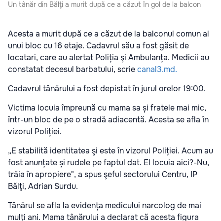
Un tânăr din Bălţi a murit după ce a căzut în gol de la balcon
Acesta a murit după ce a căzut de la balconul comun al
unui bloc cu 16 etaje. Cadavrul său a fost găsit de
locatari, care au alertat Poliția şi Ambulanța. Medicii au
constatat decesul barbatului, scrie
canal3.md.
Cadavrul tânărului a fost depistat în jurul orelor 19:00.
Victima locuia împreună cu mama sa și fratele mai mic,
într-un bloc de pe o stradă adiacentă. Acesta se afla în
vizorul Poliției.
„E stabilită identitatea şi este în vizorul Poliției. Acum au
fost anunțate și rudele pe faptul dat. El locuia aici?-Nu,
trăia în apropiere", a spus şeful sectorului Centru, IP
Bălţi, Adrian Surdu.
Tânărul se afla la evidența medicului narcolog de mai
mulți ani. Mama tânărului a declarat că acesta figura