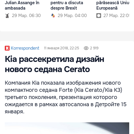
Julian Assange în
pentru a discuta
părăsească Uniun
ambasada
despre Brexit
Europeană
29 Мар. 06:30
29 Мар. 04:00
27 Мар. 22:05
Korrespondent
11 января 2018, 22:25
2 919
Kia рассекретила дизайн
нового седана Cerato
Компания Kia показала изображения нового
компактного седана Forte (Kia Cerato/Kia K3)
третьего поколения, презентация которого
ожидается в рамках автосалона в Детройте 15
января.