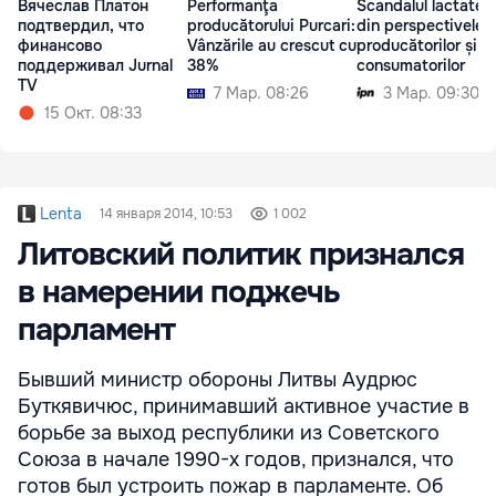
Вячеслав Платон
Performanţa
Scandalul lactatelo
подтвердил, что
producătorului Purcari:
din perspectivele
финансово
Vânzările au crescut cu
producătorilor și
поддерживал Jurnal
38%
consumatorilor
TV
7 Мар. 08:26
3 Мар. 09:30
15 Окт. 08:33
Lenta
14 января 2014, 10:53
1 002
Литовский политик признался
в намерении поджечь
парламент
Бывший министр обороны Литвы Аудрюс
Буткявичюс, принимавший активное участие в
борьбе за выход республики из Советского
Союза в начале 1990-х годов, признался, что
готов был устроить пожар в парламенте. Об