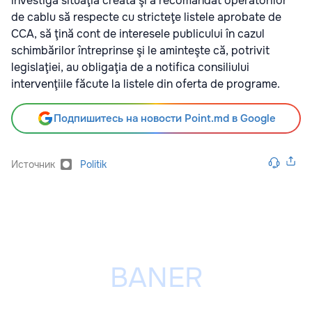
investiga situaţia creată şi a recomandat operatorilor
de cablu să respecte cu stricteţe listele aprobate de
CCA, să ţină cont de interesele publicului în cazul
schimbărilor întreprinse şi le aminteşte că, potrivit
legislaţiei, au obligaţia de a notifica consiliului
intervenţiile făcute la listele din oferta de programe.
Подпишитесь на новости Point.md в Google
Источник
Politik