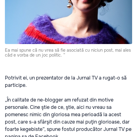
Ea mai spune că nu vrea să fie asociată cu niciun post, mai ales
câd e vorba de un joc politic. “
Potrivit ei, un prezentator de la Jurnal TV a rugat-o să
participe.
„În calitate de ne-blogger am refuzat din motive
personale. Cine ştie de ce, ştie, aici nu vreau sa
pomenesc nimic din gloriosa mea perioadă la acest
post, care s-a sfârşit din cauze mai puţin glorioase, dar
foarte kegebiste”, spune fostul producător Jurnal TV pe
pagina sa de Facebook.