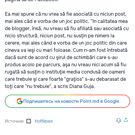
Ea mai spune că nu vrea să fie asociată cu niciun post,
mai ales câd e vorba de un joc politic. “In calitatea mea
de blogger, însă, nu vreau să fiu afiliată sau asociată cu
nicio structură, niciun post, nu susţin pe nimeni la
cerere, mai ales când e vorba de un joc politic din care
cineva va ieşi cu mari foloase. Cum n-am fost întrebată
dacă sunt de acord cu şirul de schimbări care s-au
produs acolo pe parcurs, aşa nu vreau nici acum să fiu
rugată să susţin o instituţie media condusă de oameni
care trebuie şi care foarte "graţios" s-au debarasat de
toţi care "nu trebuie", a scris Diana Guja.
Подпишитесь на новости Point.md в Google
Источник
HotNews