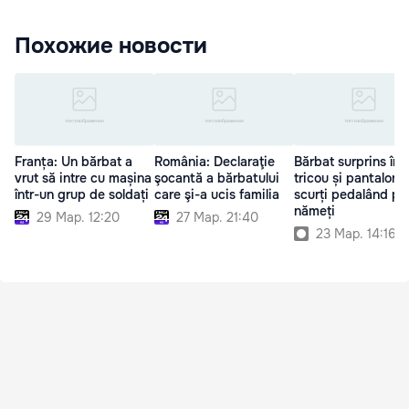
Похожие новости
Franța: Un bărbat a
România: Declaraţie
Bărbat surprins în
vrut să intre cu mașina
şocantă a bărbatului
tricou și pantaloni
într-un grup de soldați
care şi-a ucis familia
scurți pedalând pr
nămeți
29 Мар. 12:20
27 Мар. 21:40
23 Мар. 14:16