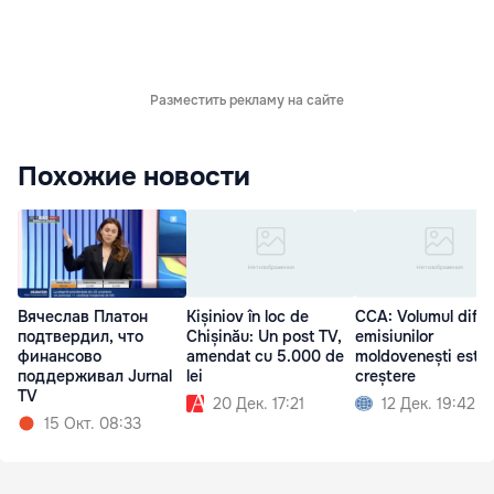
Разместить рекламу на сайте
Похожие новости
Вячеслав Платон
Kișiniov în loc de
CCA: Volumul difuz
подтвердил, что
Chișinău: Un post TV,
emisiunilor
финансово
amendat cu 5.000 de
moldovenești este 
поддерживал Jurnal
lei
creștere
TV
20 Дек. 17:21
12 Дек. 19:42
15 Окт. 08:33