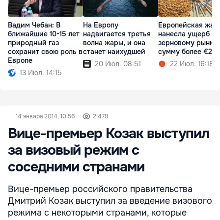
Вадим Чебан: В
На Европу
Европейская жар
ближайшие 10-15 лет
надвигается третья
нанесла ущерб
природный газ
волна жары, и она
зерновому рынку 
сохранит свою роль в
станет наихудшей
сумму более €2 
Европе
20 Июл. 08:51
22 Июл. 16:18
13 Июл. 14:15
14 января 2014, 10:56
2 479
Вице-премьер Козак выступил
за визовый режим с
соседними странами
Вице-премьер российского правительства
Дмитрий Козак выступил за введение визового
режима с некоторыми странами, которые