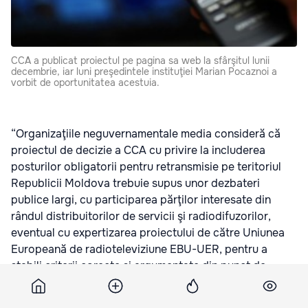
CCA a publicat proiectul pe pagina sa web la sfârşitul lunii
decembrie, iar luni preşedintele instituţiei Marian Pocaznoi a
vorbit de oportunitatea acestuia.
“Organizaţiile neguvernamentale media consideră că
proiectul de decizie a CCA cu privire la includerea
posturilor obligatorii pentru retransmisie pe teritoriul
Republicii Moldova trebuie supus unor dezbateri
publice largi, cu participarea părţilor interesate din
rândul distribuitorilor de servicii şi radiodifuzorilor,
eventual cu expertizarea proiectului de către Uniunea
Europeană de radioteleviziune EBU-UER, pentru a
stabili criterii corecte şi argumentate din punct de
vedere al interesul public pentru includerea în lista
obligatorie de retransmisie şi pentru a exclude condiţii