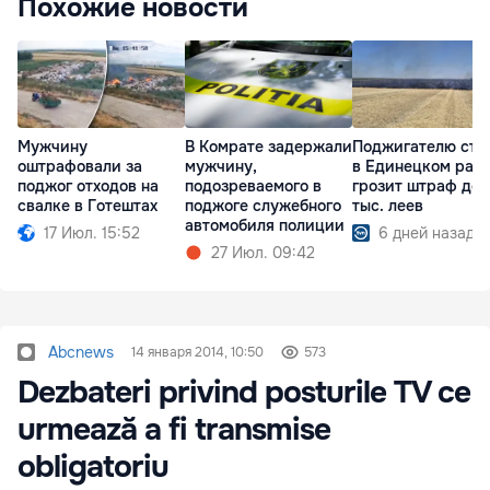
Похожие новости
Мужчину
В Комрате задержали
Поджигателю сте
оштрафовали за
мужчину,
в Единецком рай
поджог отходов на
подозреваемого в
грозит штраф до 
свалке в Готештах
поджоге служебного
тыс. леев
автомобиля полиции
17 Июл. 15:52
6 дней назад
27 Июл. 09:42
Abcnews
14 января 2014, 10:50
573
Dezbateri privind posturile TV ce
urmează a fi transmise
obligatoriu