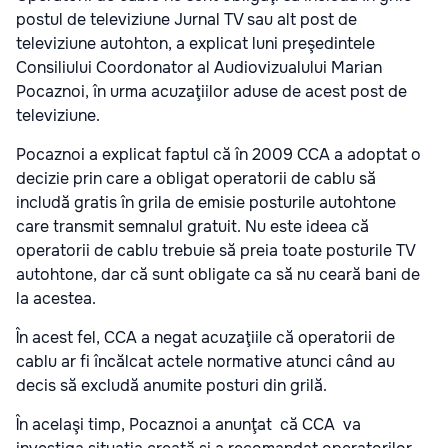
postul de televiziune Jurnal TV sau alt post de
televiziune autohton, a explicat luni preşedintele
Consiliului Coordonator al Audiovizualului Marian
Pocaznoi, în urma acuzaţiilor aduse de acest post de
televiziune.
Pocaznoi a explicat faptul că în 2009 CCA a adoptat o
decizie prin care a obligat operatorii de cablu să
includă gratis în grila de emisie posturile autohtone
care transmit semnalul gratuit. Nu este ideea că
operatorii de cablu trebuie să preia toate posturile TV
autohtone, dar că sunt obligate ca să nu ceară bani de
la acestea.
În acest fel, CCA a negat acuzaţiile că operatorii de
cablu ar fi încălcat actele normative atunci când au
decis să excludă anumite posturi din grilă.
În acelaşi timp, Pocaznoi a anunţat că CCA va