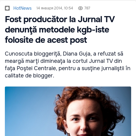
HotNews
14 января 2014, 10:54
787
Fost producător la Jurnal TV
denunţă metodele kgb-iste
folosite de acest post
Cunoscuta bloggeriţă, Diana Guja, a refuzat să
meargă marţi dimineaţa la cortul Jurnal TV din
faţa Poştei Centrale, pentru a susţine jurnaliştii în
calitate de blogger.