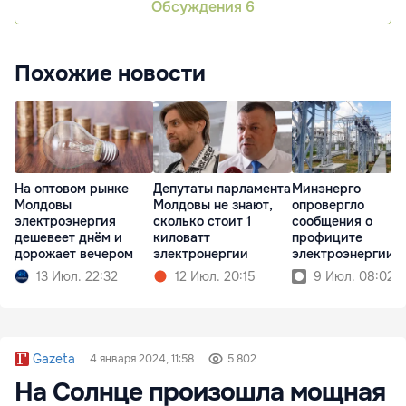
Обсуждения
6
Похожие новости
На оптовом рынке
Депутаты парламента
Минэнерго
Молдовы
Молдовы не знают,
опровергло
электроэнергия
сколько стоит 1
сообщения о
дешевеет днём и
киловатт
профиците
дорожает вечером
электронергии
электроэнергии в
Молдове
13 Июл. 22:32
12 Июл. 20:15
9 Июл. 08:02
Gazeta
4 января 2024, 11:58
5 802
На Солнце произошла мощная