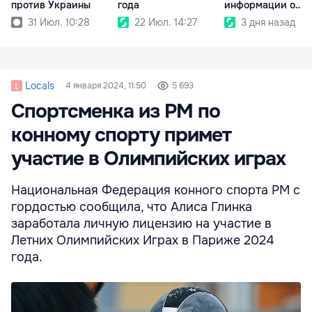
против Украины
года
информации о
тарифах ждут
31 Июл. 10:28
22 Июл. 14:27
3 дня назад
санкции
Locals
4 января 2024, 11:50
5 693
Спортсменка из РМ по
конному спорту примет
участие в Олимпийских играх
Национальная Федерация конного спорта РМ с
гордостью сообщила, что Алиса Глинка
заработала личную лицензию на участие в
Летних Олимпийских Играх в Париже 2024
года.