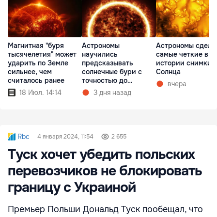
Магнитная "буря
Астрономы
Астрономы сдела
тысячелетия" может
научились
самые четкие в
ударить по Земле
предсказывать
истории снимки
сильнее, чем
солнечные бури с
Солнца
считалось ранее
точностью до
вчера
получаса
18 Июл. 14:14
3 дня назад
Rbc
4 января 2024, 11:54
2 655
Туск хочет убедить польских
перевозчиков не блокировать
границу с Украиной
Премьер Польши Дональд Туск пообещал, что