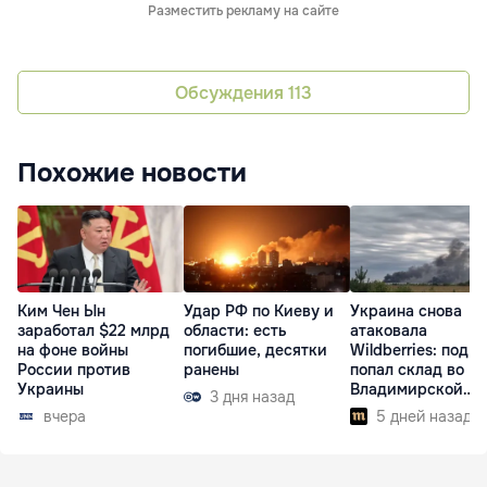
Разместить рекламу на сайте
Обсуждения
113
Похожие новости
Ким Чен Ын
Удар РФ по Киеву и
Украина снова
заработал $22 млрд
области: есть
атаковала
на фоне войны
погибшие, десятки
Wildberries: под у
России против
ранены
попал склад во
Украины
Владимирской
3 дня назад
области
вчера
5 дней назад