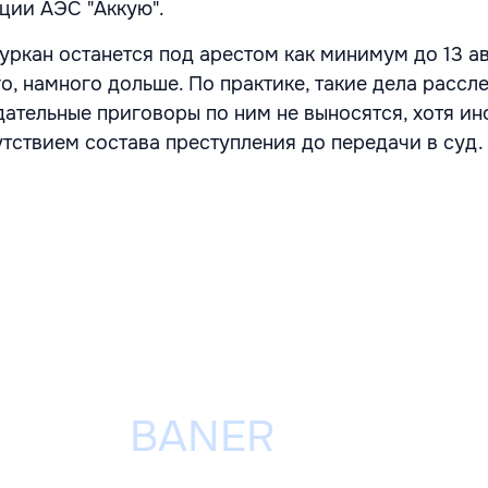
рции АЭС "Аккую".
ркан останется под арестом как минимум до 13 ав
го, намного дольше. По практике, такие дела рассл
дательные приговоры по ним не выносятся, хотя ин
утствием состава преступления до передачи в суд.