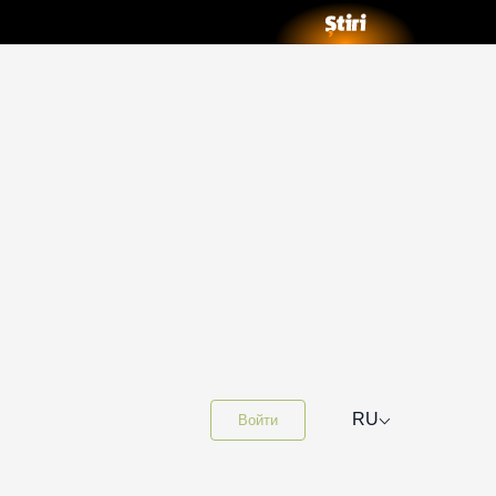
⌵
RU
Войти