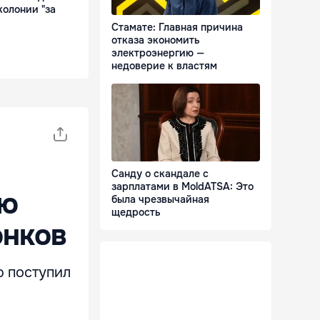
колонии "за
Стамате: Главная причина
отказа экономить
электроэнергию —
недоверие к властям
Санду о скандале с
зарплатами в MoldATSA: Это
лю
была чрезвычайная
щедрость
онков
ю поступил