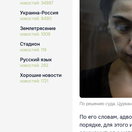
новостей:
34987
Украина-Россия
новостей:
8490
Землетрясение
новостей:
1009
Стадион
новостей:
119
Русский язык
новостей:
292
Хорошие новости
новостей:
1721
По решению суда, Цуркан 
По его словам, адв
порядке, для этого