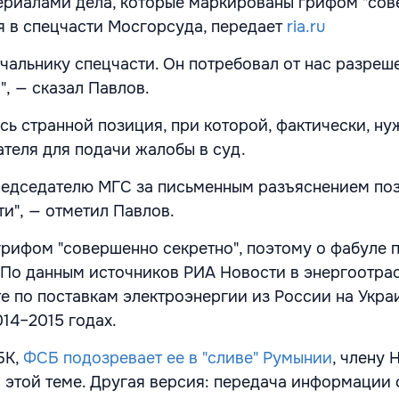
ериалами дела, которые маркированы грифом "со
ся в спецчасти Мосгорсуда, передает
ria.ru
ачальнику спецчасти. Он потребовал от нас разреш
, — сказал Павлов.
сь странной позиция, при которой, фактически, ну
теля для подачи жалобы в суд.
редседателю МГС за письменным разъяснением по
и", — отметил Павлов.
рифом "совершенно секретно", поэтому о фабуле 
. По данным источников РИА Новости в энергоотра
е по поставкам электроэнергии из России на Украи
14–2015 годах.
БК,
ФСБ подозревает ее в "сливе" Румынии
, члену 
 этой теме. Другая версия: передача информации 