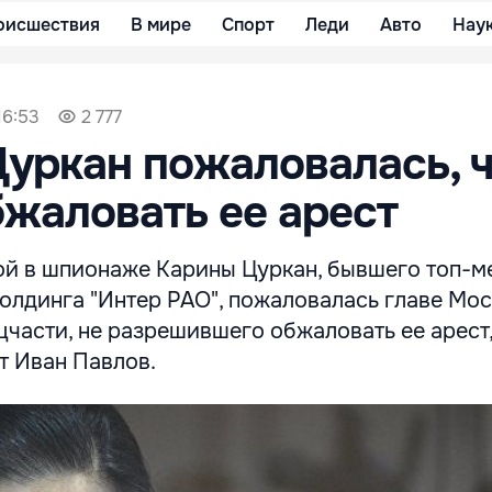
оисшествия
В мире
Спорт
Леди
Авто
Нау
16:53
2 777
уркан пожаловалась, ч
жаловать ее арест
й в шпионаже Карины Цуркан, бывшего топ-
холдинга "Интер РАО", пожаловалась главе Мо
цчасти, не разрешившего обжаловать ее арест
т Иван Павлов.