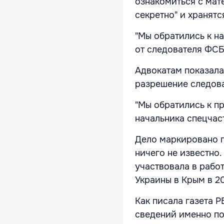
ознакомиться с мат
секретно" и хранят
"Мы обратились к н
от следователя ФСБ"
Адвокатам показала
разрешение следова
"Мы обратились к п
начальника спецчаст
Дело маркировано г
ничего не известно
участвовала в работ
Украины в Крым в 20
Как писала газета Р
сведений именно по