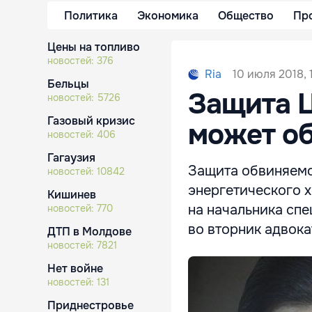
Политика
Экономика
Общество
Пр
Цены на топливо
новостей:
376
10 июля 2018, 
Ria
Бельцы
Защита Ц
новостей:
5726
Газовый кризис
может об
новостей:
406
Гагаузия
Защита обвиняемо
новостей:
10842
энергетического 
Кишинев
на начальника спе
новостей:
770
во вторник адвока
ДТП в Молдове
новостей:
7821
Нет войне
новостей:
131
Приднестровье