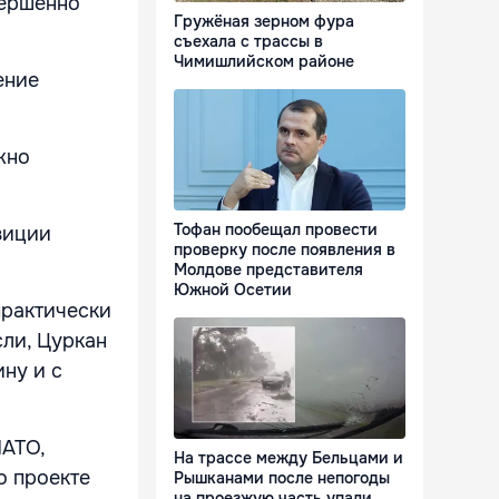
вершенно
Гружёная зерном фура
съехала с трассы в
Чимишлийском районе
ение
жно
Тофан пообещал провести
зиции
проверку после появления в
Молдове представителя
Южной Осетии
практически
сли, Цуркан
ну и с
НАТО,
На трассе между Бельцами и
о проекте
Рышканами после непогоды
на проезжую часть упали