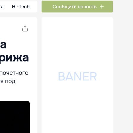
ка
Hi-Tech
Сообщить новость
а
арижа
 почетного
я под