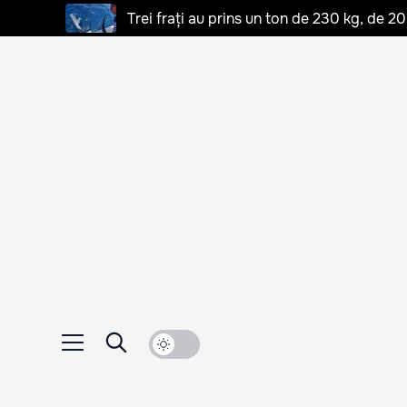
Trei frați au prins un ton de 230 kg, de 