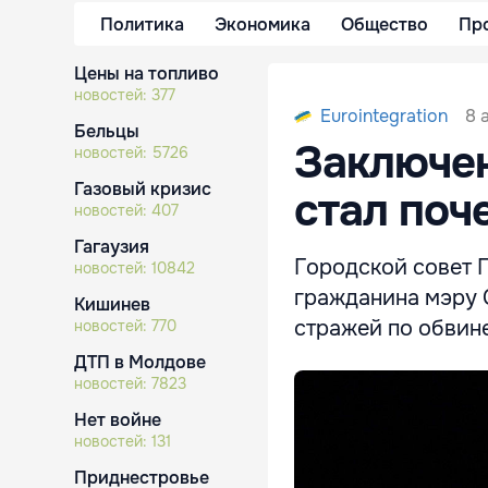
Политика
Экономика
Общество
Пр
Цены на топливо
новостей:
377
8 
Eurointegration
Бельцы
Заключе
новостей:
5726
Газовый кризис
стал по
новостей:
407
Гагаузия
Городской совет П
новостей:
10842
гражданина мэру 
Кишинев
стражей по обвин
новостей:
770
ДТП в Молдове
новостей:
7823
Нет войне
новостей:
131
Приднестровье