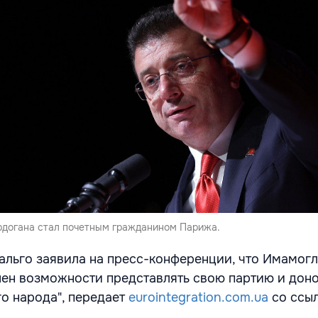
рдогана стал почетным гражданином Парижа.
льго заявила на пресс-конференции, что Имамогл
ен возможности представлять свою партию и доно
о народа", передает
eurointegration.com.ua
со ссыл