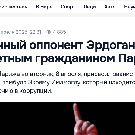
оисшествия
В мире
Спорт
Леди
Авто
Нау
апреля 2025, 22:31
4 885
нный оппонент Эрдоган
четным гражданином П
арижа во вторник, 8 апреля, присвоил звание
Стамбула Экрему Имамоглу, который находитс
ению в коррупции.