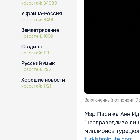
новостей:
34989
Украина-Россия
новостей:
8491
Землетрясение
новостей:
1009
Стадион
новостей:
119
Русский язык
новостей:
292
Хорошие новости
новостей:
1721
Заключенный оппонент Э
Мэр Парижа Анн Ида
"несправедливо лиш
миллионов турецког
turkishminute.com