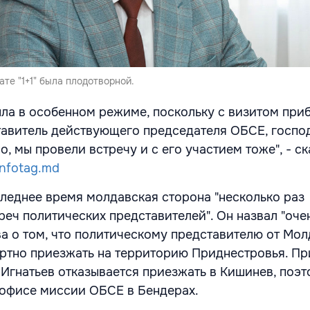
ате "1+1" была плодотворной.
ыла в особенном режиме, поскольку с визитом при
авитель действующего председателя ОБСЕ, госпо
о, мы провели встречу и с его участием тоже", - ск
infotag.md
следнее время молдавская сторона "несколько раз
реч политических представителей". Он назвал "оче
а о том, что политическому представителю от Мо
тно приезжать на территорию Приднестровья. Пр
 Игнатьев отказывается приезжать в Кишинев, поэт
 офисе миссии ОБСЕ в Бендерах.