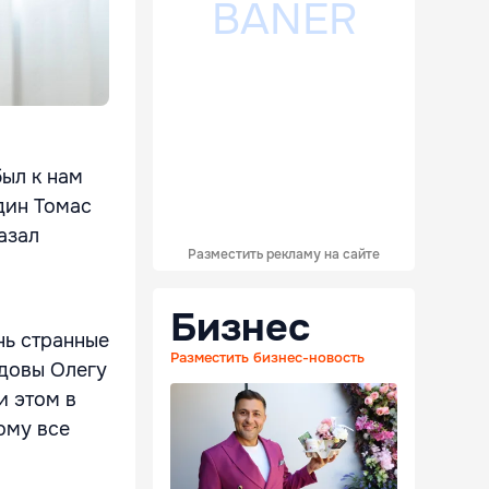
был к нам
дин Томас
азал
Разместить рекламу на сайте
Бизнес
нь странные
Разместить бизнес-новость
лдовы Олегу
и этом в
ому все