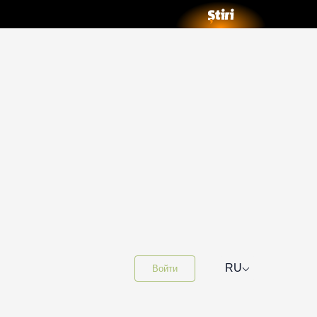
⌵
RU
Войти