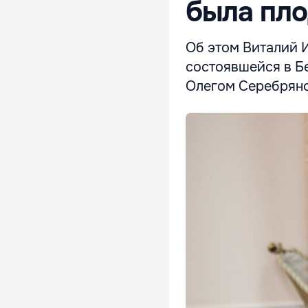
была пл
Об этом Виталий И
состоявшейся в Б
Олегом Серебрян