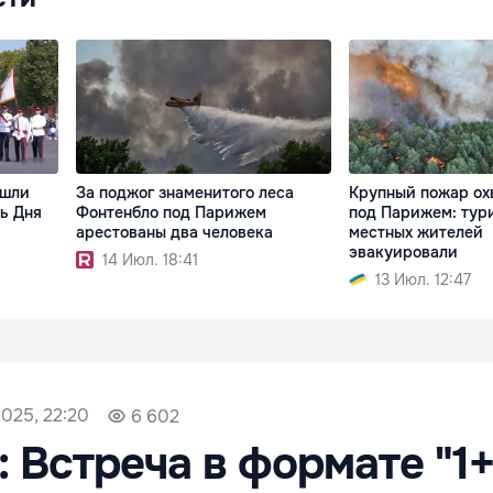
ошли
За поджог знаменитого леса
Крупный пожар ох
ь Дня
Фонтенбло под Парижем
под Парижем: тур
арестованы два человека
местных жителей
эвакуировали
14 Июл. 18:41
13 Июл. 12:47
2025, 22:20
6 602
: Встреча в формате "1+