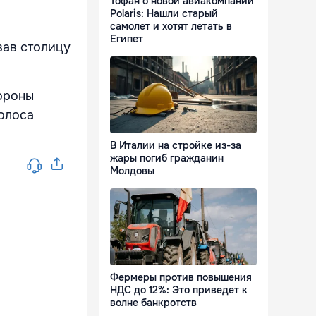
Тофан о новой авиакомпании
Polaris: Нашли старый
самолет и хотят летать в
Египет
вав столицу
ороны
олоса
В Италии на стройке из-за
жары погиб гражданин
Молдовы
Фермеры против повышения
НДС до 12%: Это приведет к
волне банкротств