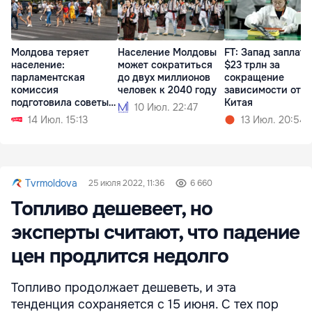
Молдова теряет
Население Молдовы
FT: Запад заплати
население:
может сократиться
$23 трлн за
парламентская
до двух миллионов
сокращение
комиссия
человек к 2040 году
зависимости от
подготовила советы
Китая
10 Июл. 22:47
для кабмина
14 Июл. 15:13
13 Июл. 20:54
Tvrmoldova
25 июля 2022, 11:36
6 660
Топливо дешевеет, но
эксперты считают, что падение
цен продлится недолго
Топливо продолжает дешеветь, и эта
тенденция сохраняется с 15 июня. С тех пор