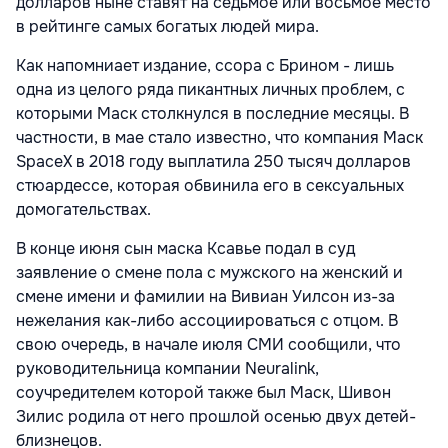
долларов ныне ставят на седьмое или восьмое место
в рейтинге самых богатых людей мира.
Как напомниает издание, ссора с Брином - лишь
одна из целого ряда пикантных личных проблем, с
которыми Маск столкнулся в последние месяцы. В
частности, в мае стало известно, что компания Маск
SpaceX в 2018 году выплатила 250 тысяч долларов
стюардессе, которая обвинила его в сексуальных
домогательствах.
В конце июня сын маска Ксавье подал в суд
заявление о смене пола с мужского на женский и
смене имени и фамилии на Вивиан Уилсон из-за
нежелания как-либо ассоциироваться с отцом. В
свою очередь, в начале июля СМИ сообщили, что
руководительница компании Neuralink,
соучредителем которой также был Маск, Шивон
Зилис родила от него прошлой осенью двух детей-
близнецов.