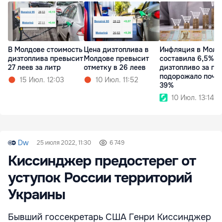
В Молдове стоимость
Цена дизтоплива в
Инфляция в Молд
дизтоплива превысит
Молдове превысит
составила 6,5%:
27 леев за литр
отметку в 26 леев
дизтопливо за го
подорожало почти
15 Июл. 12:03
10 Июл. 11:52
39%
10 Июл. 13:14
Dw
25 июля 2022, 11:30
6 749
Киссинджер предостерег от
уступок России территорий
Украины
Бывший госсекретарь США Генри Киссинджер