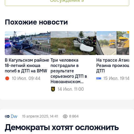
Обсуждения
9
Похожие новости
В Кагульском районе
Три человека
На трассе Атаки
18-летний юноша
пострадали в
Резина произошл
погиб в ДТП на BMW
результате
ДТП
серьезного ДТП в
10 Июл. 09:44
15 Июл. 19:14
Новоаненском
районе
14 Июл. 11:00
Dw
15 апреля 2025, 14:41
8 864
Демократы хотят осложнить