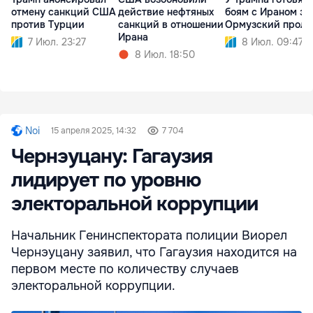
отмену санкций США
действие нефтяных
боям с Ираном за
против Турции
санкций в отношении
Ормузский проли
Ирана
7 Июл. 23:27
8 Июл. 09:47
8 Июл. 18:50
Noi
15 апреля 2025, 14:32
7 704
Чернэуцану: Гагаузия
лидирует по уровню
электоральной коррупции
Начальник Генинспектората полиции Виорел
Чернэуцану заявил, что Гагаузия находится на
первом месте по количеству случаев
электоральной коррупции.