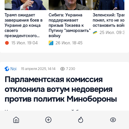
Трамп ожидает
Сибига: Украина
Зеленский: Трамп
завершения боев в
поддерживает
понял, кто не хоче
Украине до конца
призыв Токаева к
остановить войну
своего
Путину "заморозить"
25 Июл. 09:36
президентского
войну
срока
15 Июл. 19:04
26 Июл. 18:45
Noi
15 апреля 2025, 14:14
7 230
Парламентская комиссия
отклонила вотум недоверия
против политик Минобороны
Комиссия по национальной безопасности,
обороне и общественному порядку не
поддержала простой вотум недоверия против