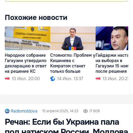
Похожие новости
Народное собрание
Стояногло: Проблем у
Гайдаржи настаи
Гагаузии утвердило
Кишинева с
на выборах в
декларацию в ответ
Комратом станет
Гагаузии 15 ноябр
на решение КС
только больше
после решения К
10 Июл. 20:00
14 Июл. 13:37
13 Июл. 20:27
Radiomoldova
15 апреля 2025, 14:23
17 608
Речан: Если бы Украина пала
под натиском России, Молдова