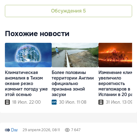
Обсуждения
5
Похожие новости
Климатическая
Более половины
Изменение клима
аномалия в Тихом
территории Англии
увеличило
океане резко
официально
вероятность
изменит погоду уже
признана зоной
мегапожаров в
этой осенью
засухи
Испании в 20 раз
18 Июл. 22:00
30 Июл. 11:08
31 Июл. 13:09
Dw
29 апреля 2026, 08:11
7 647