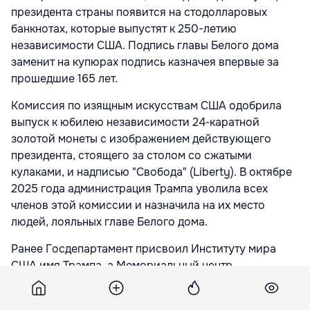
президента страны появится на стодолларовых
банкнотах, которые выпустят к 250-летию
независимости США. Подпись главы Белого дома
заменит на купюрах подпись казначея впервые за
прошедшие 165 лет.
Комиссия по изящным искусствам США одобрила
выпуск к юбилею независимости 24‑каратной
золотой монеты с изображением действующего
президента, стоящего за столом со сжатыми
кулаками, и надписью "Свобода" (Liberty). В октябре
2025 года администрация Трампа уволила всех
членов этой комиссии и назначила на их место
людей, лояльных главе Белого дома.
Ранее Госдепартамент присвоил Институту мира
США имя Трампа, а Мемориальный центр
исполнительских искусств имени Джона Ф. Кеннеди
в Вашингтоне получил новое название -