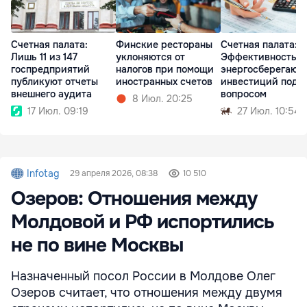
Счетная палата:
Финские рестораны
Счетная палата:
Лишь 11 из 147
уклоняются от
Эффективность
госпредприятий
налогов при помощи
энергосберегающ
публикуют отчеты
иностранных счетов
инвестиций под
внешнего аудита
вопросом
8 Июл. 20:25
17 Июл. 09:19
27 Июл. 10:54
Infotag
29 апреля 2026, 08:38
10 510
Озеров: Отношения между
Молдовой и РФ испортились
не по вине Москвы
Назначенный посол России в Молдове Олег
Озеров считает, что отношения между двумя