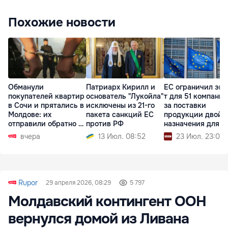
Похожие новости
Обманули
Патриарх Кирилл и
ЕС ограничил экс
покупателей квартир
основатель "Лукойла"
т для 51 компании
в Сочи и прятались в
исключены из 21-го
за поставки
Молдове: их
пакета санкций ЕС
продукции двойн
отправили обратно в
против РФ
назначения для 
РФ
вчера
13 Июл. 08:52
23 Июл. 23:04
Rupor
29 апреля 2026, 08:29
5 797
Молдавский контингент ООН
вернулся домой из Ливана