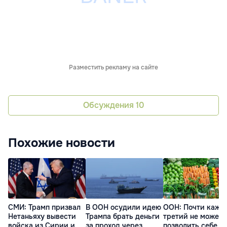
Разместить рекламу на сайте
Обсуждения
10
Похожие новости
СМИ: Трамп призвал
В ООН осудили идею
ООН: Почти кажд
Нетаньяху вывести
Трампа брать деньги
третий не может
войска из Сирии и
за проход через
позволить себе