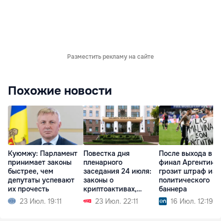
Разместить рекламу на сайте
Похожие новости
Куюмжу: Парламент
Повестка дня
После выхода в
принимает законы
пленарного
финал Аргентине
быстрее, чем
заседания 24 июля:
грозит штраф из-
депутаты успевают
законы о
политического
их прочесть
криптоактивах,
баннера
судебной реформе
23 Июл. 19:11
23 Июл. 22:11
16 Июл. 12:19