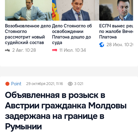
Возобновленное дело
Дело Стояногло об
ЕСПЧ вынес реше
Стояногло
освобождении
по жалобе Вячесл
рассмотрит новый
Платона дошло до
Платона
судейский состав
суда
28 Июн. 10:20
2 Авг. 10:28
11 Июл. 10:34
Point
29 октября 2021, 11:16
3 021
Объявленная в розыск в
Австрии гражданка Молдовы
задержана на границе в
Румынии