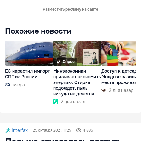
Разместить рекламу на сайте
Похожие новости
Опрос
ЕС нарастил импорт
Минэкономики
Доступ к детсада
СПГ из России
призывает экономить
Молдове зависит 
энергию: Стирка
места проживани
вчера
подождет, пыль
2 дня назад
никуда не денется
2 дня назад
Interfax
29 октября 2021, 11:25
4 885