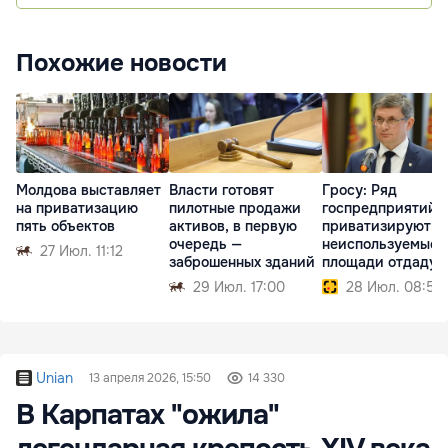
Похожие новости
Молдова выставляет
Власти готовят
Гросу: Ряд
на приватизацию
пилотные продажи
госпредприятий
пять объектов
активов, в первую
приватизируют, а
очередь —
неиспользуемые
27 Июл. 11:12
заброшенных зданий
площади отдадут
инвесторам
29 Июл. 17:00
28 Июл. 08:57
Unian
13 апреля 2026, 15:50
14 330
В Карпатах "ожила"