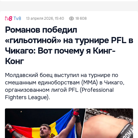
Tv8
13 апреля 2026, 15:40
18 608
Романов победил
«гильотиной» на турнире PFL в
Чикаго: Вот почему я Кинг-
Конг
Молдавский боец выступил на турнире по
смешанным единоборствам (MMA) в Чикаго,
организованном лигой PFL (Professional
Fighters League).