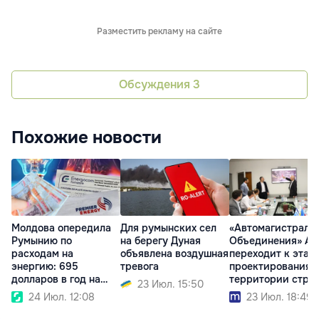
Разместить рекламу на сайте
Обсуждения
3
Похожие новости
Молдова опередила
Для румынских сел
«Автомагистраль
Румынию по
на берегу Дуная
Объединения» A8
расходам на
объявлена воздушная
переходит к этап
энергию: 695
тревога
проектирования 
долларов в год на
территории стра
23 Июл. 15:50
человека
24 Июл. 12:08
23 Июл. 18:49