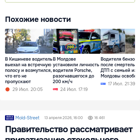
Похожие новости
В Кишиневе водитель
В Молдове
Водителя бензово
выехал на встречную
установили личность
после смертельно
полосу и возмутился,
водителя Porsche,
ДТП с семьей из
что его не
разогнавшегося до
Молдовы освобод
пропускают
200 км/ч
17 Июл. 21:39
29 Июл. 20:05
24 Июл. 17:19
Mold-Street
13 апреля 2026, 16:00
16 461
Правительство рассматривает
приватизацию стекольного