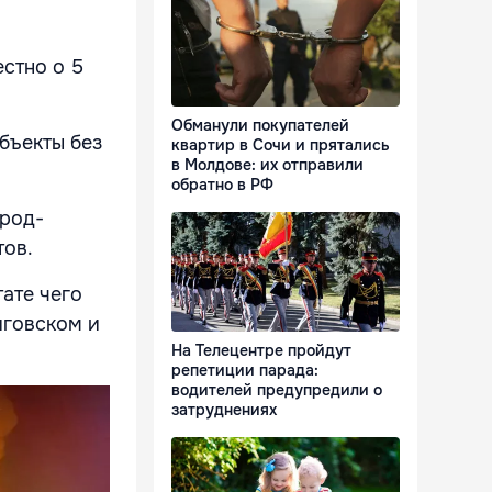
естно о 5
Обманули покупателей
бъекты без
квартир в Сочи и прятались
в Молдове: их отправили
обратно в РФ
ород-
тов.
ате чего
иговском и
На Телецентре пройдут
репетиции парада:
водителей предупредили о
затруднениях