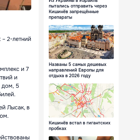
Из Украины в Израиль
пытались отправить через
Кишинёв запрещённые
препараты
 – 2-летний
Названы 5 самых дешевых
мплекс и 7
направлений Европы для
отдыха в 2026 году
твий и
 дом, 5
билей.
й Лысак, в
ом.
Кишинёв встал в гигантских
пробках
ействованы