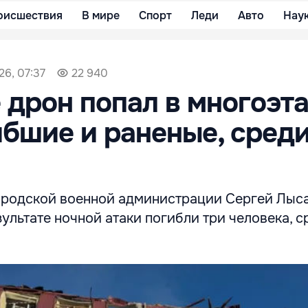
оисшествия
В мире
Спорт
Леди
Авто
Нау
26, 07:37
22 940
 дрон попал в многоэт
ибшие и раненые, среди
ородской военной администрации Сергей Лыс
зультате ночной атаки погибли три человека, с