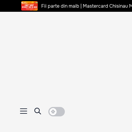
Fii parte din maib | Mastercard Chisinau 