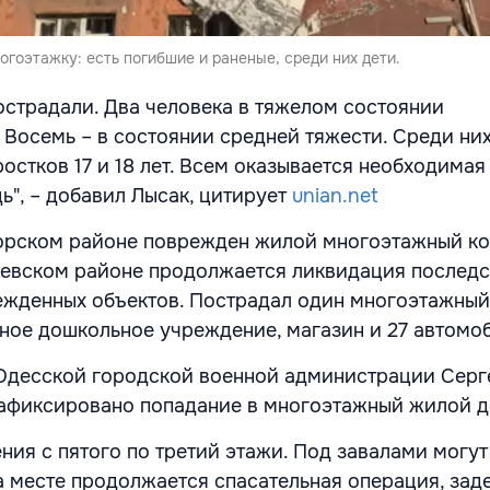
огоэтажку: есть погибшие и раненые, среди них дети.
пострадали. Два человека в тяжелом состоянии
 Восемь – в состоянии средней тяжести. Среди них
остков 17 и 18 лет. Всем оказывается необходимая
", – добавил Лысак, цитирует
unian.net
орском районе поврежден жилой многоэтажный ко
иевском районе продолжается ликвидация последс
жденных объектов. Пострадал один многоэтажный
тное дошкольное учреждение, магазин и 27 автомо
Одесской городской военной администрации Серге
зафиксировано попадание в многоэтажный жилой д
ния с пятого по третий этажи. Под завалами могут
а месте продолжается спасательная операция, зад