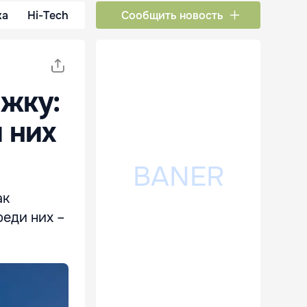
ка
Hi-Tech
Сообщить новость
ажку:
 них
ак
реди них –