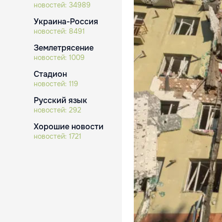
новостей:
34989
Украина-Россия
новостей:
8491
Землетрясение
новостей:
1009
Стадион
новостей:
119
Русский язык
новостей:
292
Хорошие новости
новостей:
1721