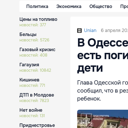
Политика
Экономика
Общество
Пр
Цены на топливо
новостей:
377
6 апреля 20
Unian
Бельцы
В Одессе
новостей:
5726
Газовый кризис
есть пог
новостей:
408
дети
Гагаузия
новостей:
10842
Кишинев
Глава Одесской г
новостей:
771
сообщил, что в ре
ДТП в Молдове
ребенок.
новостей:
7823
Нет войне
новостей:
131
Приднестровье