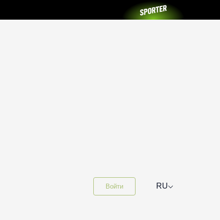
⌵
RU
Войти