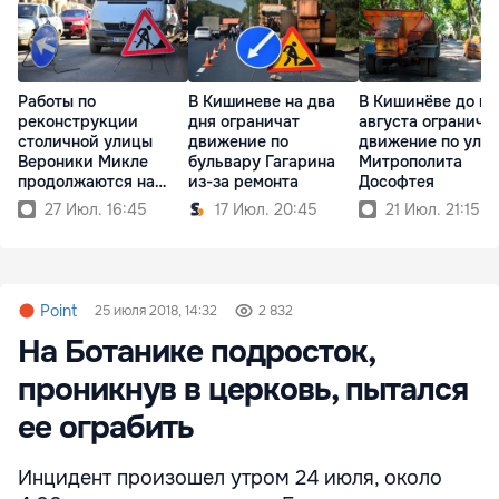
Работы по
В Кишиневе на два
В Кишинёве до ко
реконструкции
дня ограничат
августа огранича
столичной улицы
движение по
движение по ули
Вероники Микле
бульвару Гагарина
Митрополита
продолжаются на
из-за ремонта
Дософтея
новом участке
27 Июл. 16:45
17 Июл. 20:45
21 Июл. 21:15
Point
25 июля 2018, 14:32
2 832
На Ботанике подросток,
проникнув в церковь, пытался
ее ограбить
Инцидент произошел утром 24 июля, около