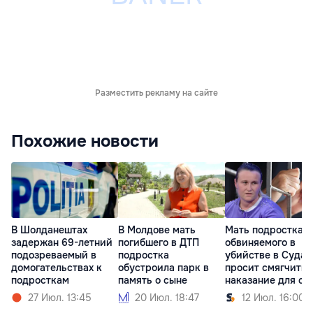
Разместить рекламу на сайте
Похожие новости
В Шолданештах
В Молдове мать
Мать подростка,
задержан 69-летний
погибшего в ДТП
обвиняемого в
подозреваемый в
подростка
убийстве в Судар
домогательствах к
обустроила парк в
просит смягчить
подросткам
память о сыне
наказание для сы
27 Июл. 13:45
20 Июл. 18:47
12 Июл. 16:00