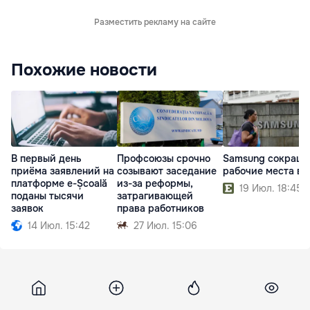
Разместить рекламу на сайте
Похожие новости
В первый день
Профсоюзы срочно
Samsung сокраща
приёма заявлений на
созывают заседание
рабочие места в
платформе e-Școală
из-за реформы,
19 Июл. 18:45
поданы тысячи
затрагивающей
заявок
права работников
14 Июл. 15:42
27 Июл. 15:06
Deschide
25 июля 2018, 14:20
3 523