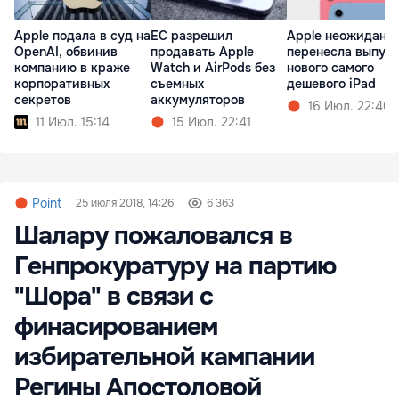
Apple подала в суд на
ЕС разрешил
Apple неожиданн
OpenAI, обвинив
продавать Apple
перенесла выпус
компанию в краже
Watch и AirPods без
нового самого
корпоративных
съемных
дешевого iPad
секретов
аккумуляторов
16 Июл. 22:40
11 Июл. 15:14
15 Июл. 22:41
Point
25 июля 2018, 14:26
6 363
Шалару пожаловался в
Генпрокуратуру на партию
"Шора" в связи с
финасированием
избирательной кампании
Регины Апостоловой