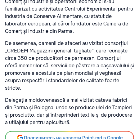
Comerț și Industrie și operatorii economici s-au
familiarizat cu activitatea Centrului Experimental pentru
Industria de Conserve Alimentare, cu statut de
laborator european, al cărui fondator este Camera de
Comerț și Industrie din Parma.
De asemenea, oamenii de afaceri au vizitat consorțiul
„CREDEM Magazzini generali tagliate”, care reunește
circa 350 de producători de parmezan. Consorțiul
oferă membrilor săi servicii de păstrare a cașcavalului și
promovare a acestuia pe plan mondial și veghează
asupra respectării standardelor de calitate foarte
stricte.
Delegația moldovenească a mai vizitat câteva fabrici
din Parma și Bologna, unde se produce ulei de Tampieri
și prosciutto, dar și întreprinderi textile și de producere
a utilajului pentru apicultură.
Подпишитесь на новости Point.md в Google