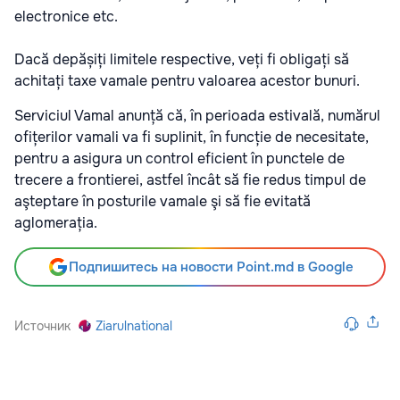
electronice etc.
Dacă depășiți limitele respective, veți fi obligați să
achitați taxe vamale pentru valoarea acestor bunuri.
Serviciul Vamal anunță că, în perioada estivală, numărul
ofițerilor vamali va fi suplinit, în funcție de necesitate,
pentru a asigura un control eficient în punctele de
trecere a frontierei, astfel încât să fie redus timpul de
aşteptare în posturile vamale şi să fie evitată
aglomerația.
Подпишитесь на новости Point.md в Google
Источник
Ziarulnational