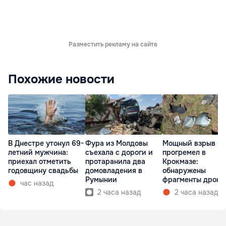
Разместить рекламу на сайте
Похожие новости
В Днестре утонул 69-
Фура из Молдовы
Мощный взрыв
летний мужчина:
съехала с дороги и
прогремел в
приехал отметить
протаранила два
Крокмазе:
годовщину свадьбы
домовладения в
обнаружены
Румынии
фрагменты дрона
час назад
2 часа назад
2 часа назад