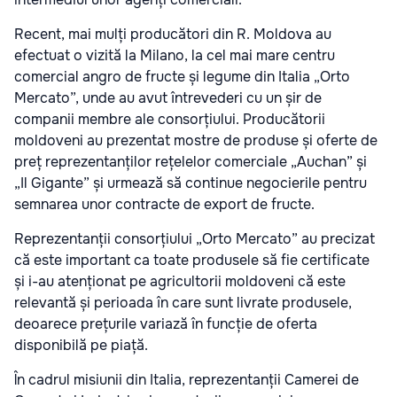
Recent, mai mulți producători din R. Moldova au
efectuat o vizită la Milano, la cel mai mare centru
comercial angro de fructe și legume din Italia „Orto
Mercato”, unde au avut întrevederi cu un șir de
companii membre ale consorțiului. Producătorii
moldoveni au prezentat mostre de produse și oferte de
preț reprezentanților rețelelor comerciale „Auchan” și
„Il Gigante” și urmează să continue negocierile pentru
semnarea unor contracte de export de fructe.
Reprezentanții consorțiului „Orto Mercato” au precizat
că este important ca toate produsele să fie certificate
și i-au atenționat pe agricultorii moldoveni că este
relevantă și perioada în care sunt livrate produsele,
deoarece prețurile variază în funcție de oferta
disponibilă pe piață.
În cadrul misiunii din Italia, reprezentanții Camerei de