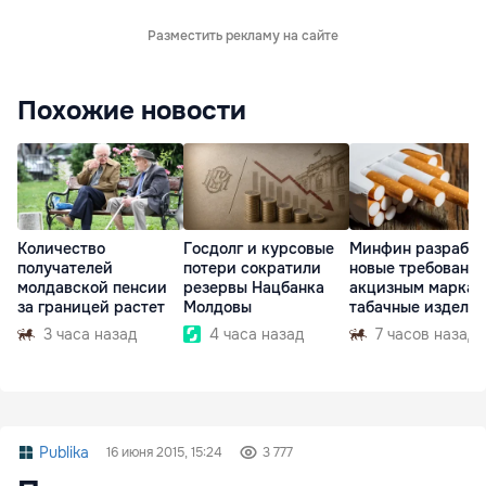
Разместить рекламу на сайте
Похожие новости
Количество
Госдолг и курсовые
Минфин разработ
получателей
потери сократили
новые требования
молдавской пенсии
резервы Нацбанка
акцизным маркам
за границей растет
Молдовы
табачные издели
3 часа назад
4 часа назад
7 часов назад
Publika
16 июня 2015, 15:24
3 777