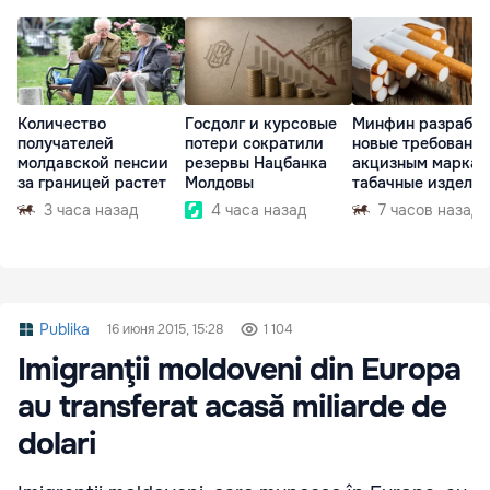
Количество
Госдолг и курсовые
Минфин разработ
получателей
потери сократили
новые требования
молдавской пенсии
резервы Нацбанка
акцизным маркам
за границей растет
Молдовы
табачные издели
3 часа назад
4 часа назад
7 часов назад
Publika
16 июня 2015, 15:28
1 104
Imigranţii moldoveni din Europa
au transferat acasă miliarde de
dolari