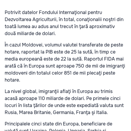
Potrivit datelor Fondului Internaţional pentru
Dezvoltarea Agriculturii, în total, conaţionalii noştri din
toată lumea au adus anul trecut în ţară aproximativ
două miliarde de dolari.
În cazul Moldovei, volumul valutei transferate de peste
hotare, raportat la PIB este de 25 la sută, în timp ce
media europeană este de 22 la sută. Raportul FIDA mai
arată că în Europa sunt aproape 750 de mii de imigranţi
moldoveni din totalul celor 851 de mii plecaţi peste
hotare.
La nivel global, imigranţii aflaţi în Europa au trimis
acasă aproape 110 miliarde de dolari. Pe primele cinci
locuri în lista ţărilor de unde este expediată valuta sunt
Rusia, Marea Britanie, Germania, Franţa şi Italia.
Principalele cinci state din Europa, beneficiare de
valută sunt Ucraina, Polonia, Ungaria, Serbia şi