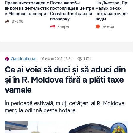
Права иностранцев с
После жалобы
На Днестре, Прут
видом на жительство
постоялицы в центре
малых реках
в Молдове расширят
Constructorul начали
сохраняется деф
проверку
воды
вчера
вчера
вчера
Ziarulnational
16 июня 2015, 15:24
1 174
Ce ai voie să duci și să aduci din
și în R. Moldova fără a plăti taxe
vamale
În perioadă estivală, mulți cetățeni ai R. Moldova
merg la odihnă peste hotare.