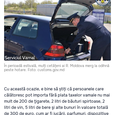
În perioadă estivală, mulți cetățeni ai R. Moldova merg la odihnă
peste hotare. Foto: customs.gov.md
Cu această ocazie, e bine să știți că persoanele care
călătoresc pot importa fără plata taxelor vamale nu mai
mult de 200 de ţigarete, 2 litri de băuturi spirtoase, 2
litri de vin, 5 litri de bere şi alte bunuri în valoare totală
de 300 de euro, cum ar fi jucării, parfumuri, dispozitive