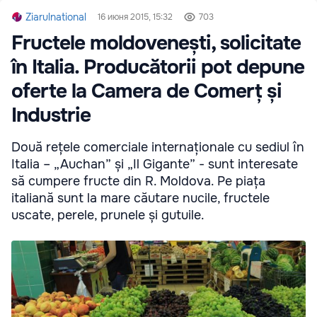
Ziarulnational
16 июня 2015, 15:32
703
Fructele moldovenești, solicitate
în Italia. Producătorii pot depune
oferte la Camera de Comerț și
Industrie
Două rețele comerciale internaționale cu sediul în
Italia – „Auchan” și „Il Gigante” - sunt interesate
să cumpere fructe din R. Moldova. Pe piața
italiană sunt la mare căutare nucile, fructele
uscate, perele, prunele și gutuile.