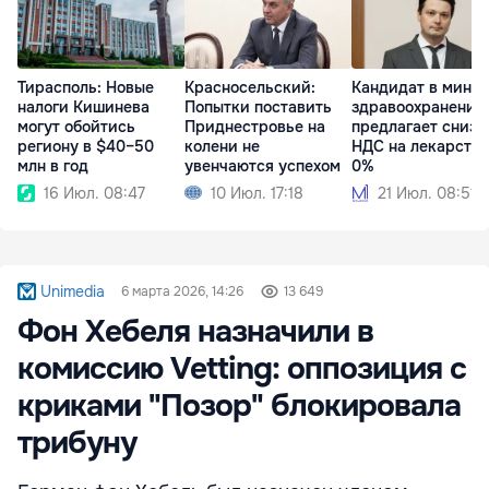
Тирасполь: Новые
Красносельский:
Кандидат в мини
налоги Кишинева
Попытки поставить
здравоохранения
могут обойтись
Приднестровье на
предлагает снизи
региону в $40–50
колени не
НДС на лекарства
млн в год
увенчаются успехом
0%
16 Июл. 08:47
10 Июл. 17:18
21 Июл. 08:51
Unimedia
6 марта 2026, 14:26
13 649
Фон Хебеля назначили в
комиссию Vetting: оппозиция с
криками "Позор" блокировала
трибуну