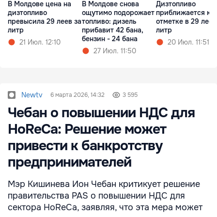
В Молдове цена на
В Молдове снова
Дизтопливо
дизтопливо
ощутимо подорожает
приближается к
превысила 29 леев за
топливо: дизель
отметке в 29 леев
литр
прибавит 42 бана,
литр
бензин - 24 бана
21 Июл. 12:10
20 Июл. 11:51
27 Июл. 11:50
Newtv
6 марта 2026, 14:32
3 595
Чебан о повышении НДС для
HoReCa: Решение может
привести к банкротству
предпринимателей
Мэр Кишинева Ион Чебан критикует решение
правительства PAS о повышении НДС для
сектора HoReCa, заявляя, что эта мера может