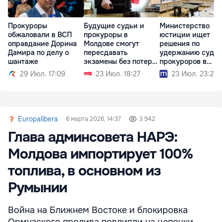
Прокуроры
Будущие судьи и
Министерство
обжаловали в ВСП
прокуроры в
юстиции ищет
оправдание Дорина
Молдове смогут
решения по
Дамира по делу о
пересдавать
удержанию судей
шантаже
экзамены без потери
прокуроров в
стипендии
системе
29 Июл. 17:09
23 Июл. 18:27
23 Июл. 23:27
Europalibera
6 марта 2026, 14:37
3 942
Глава админсовета НАРЭ:
Молдова импортирует 100%
топлива, в основном из
Румынии
Война на Ближнем Востоке и блокировка
Ормузского пролива повлияли на цепочки