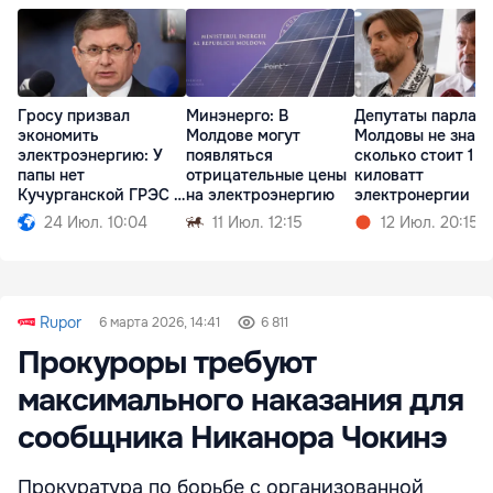
Гросу призвал
Минэнерго: В
Депутаты парлам
экономить
Молдове могут
Молдовы не знают
электроэнергию: У
появляться
сколько стоит 1
папы нет
отрицательные цены
киловатт
Кучурганской ГРЭС в
на электроэнергию
электронергии
огороде
24 Июл. 10:04
11 Июл. 12:15
12 Июл. 20:15
Rupor
6 марта 2026, 14:41
6 811
Прокуроры требуют
максимального наказания для
сообщника Никанора Чокинэ
Прокуратура по борьбе с организованной