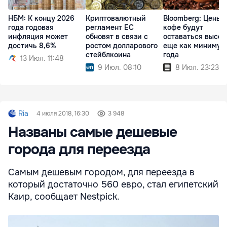
НБМ: К концу 2026
Криптовалютный
Bloomberg: Цены 
года годовая
регламент ЕС
кофе будут
инфляция может
обновят в связи с
оставаться высо
достичь 8,6%
ростом долларового
еще как минимум
стейблкоина
года
13 Июл. 11:48
9 Июл. 08:10
8 Июл. 23:23
Ria
4 июля 2018, 16:30
3 948
Названы самые дешевые
города для переезда
Самым дешевым городом, для переезда в
который достаточно 560 евро, стал египетский
Каир, сообщает Nestpick.