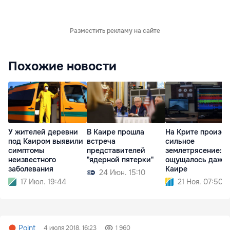
Разместить рекламу на сайте
Похожие новости
У жителей деревни
В Каире прошла
На Крите произо
под Каиром выявили
встреча
сильное
симптомы
представителей
землетрясение:
неизвестного
"ядерной пятерки"
ощущалось даже 
заболевания
Каире
24 Июн. 15:10
17 Июл. 19:44
21 Ноя. 07:50
Point
4 июля 2018, 16:23
1 960