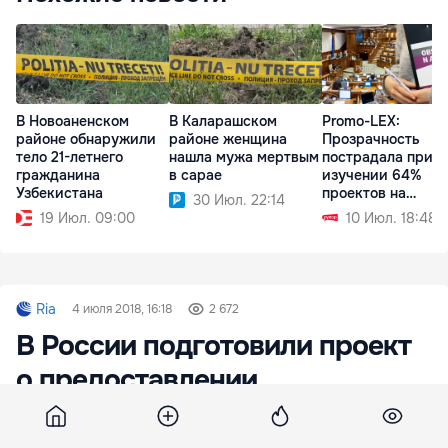
В Новоаненском
В Каларашском
Promo-LEX:
районе обнаружили
районе женщина
Прозрачность
тело 21-летнего
нашла мужа мертвым
пострадала при
гражданина
в сарае
изучении 64%
Узбекистана
проектов на
30 Июл. 22:14
заседании
19 Июл. 09:00
10 Июл. 18:48
парламента
Ria
4 июля 2018, 16:18
2 672
В России подготовили проект
о предоставлении
гражданства лицам без