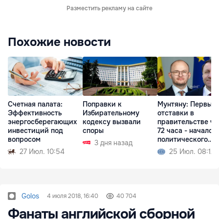
Разместить рекламу на сайте
Похожие новости
Счетная палата:
Поправки к
Мунтяну: Первые
Эффективность
Избирательному
отставки в
энергосберегающих
кодексу вызвали
правительстве че
инвестиций под
споры
72 часа - начало
вопросом
политического
3 дня назад
кризиса
27 Июл. 10:54
25 Июл. 08:12
Golos
4 июля 2018, 16:40
40 704
Фанаты английской сборной