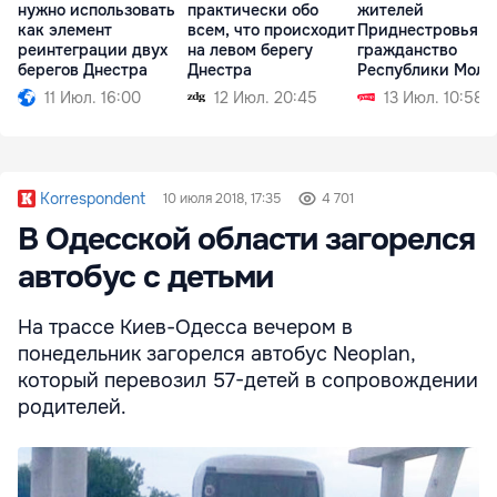
нужно использовать
практически обо
жителей
как элемент
всем, что происходит
Приднестровья е
реинтеграции двух
на левом берегу
гражданство
берегов Днестра
Днестра
Республики Молд
11 Июл. 16:00
12 Июл. 20:45
13 Июл. 10:58
Korrespondent
10 июля 2018, 17:35
4 701
В Одесской области загорелся
автобус с детьми
На трассе Киев-Одесса вечером в
понедельник загорелся автобус Neoplan,
который перевозил 57-детей в сопровождении
родителей.