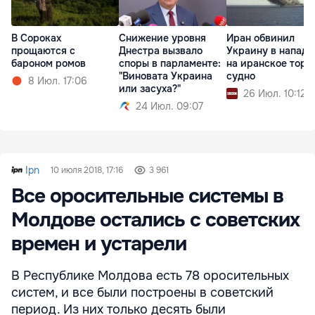
В Сороках
Снижение уровня
Иран обвинил
прощаются с
Днестра вызвало
Украину в напад
бароном ромов
споры в парламенте:
на иранское торг
"Виновата Украина
судно
8 Июл. 17:06
или засуха?"
26 Июл. 10:12
24 Июл. 09:07
Ipn
10 июля 2018, 17:16
3 961
Все оросительные системы в
Молдове остались с советских
времен и устарели
В Республике Молдова есть 78 оросительных
систем, и все были построены в советский
период. Из них только десять были