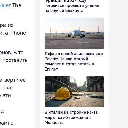
Франция в 2027 году
ишет
The
готовится провести учения
на случай блэкаута
ары из
м, а iPhone
иев. В то
Тофан о новой авиакомпании
Polaris: Нашли старый
т поставить
самолет и хотят летать в
Египет
етверти ее
то не
ь эти
е.
В Италии на стройке из-за
жары погиб гражданин
рампа.
Молдовы