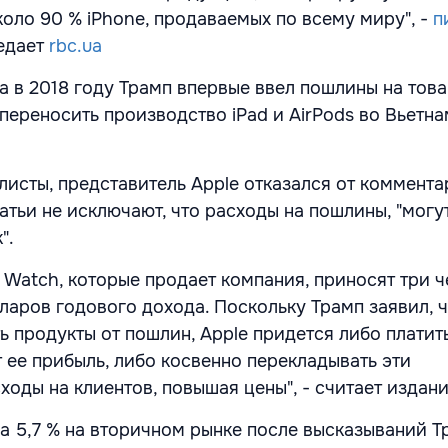
коло 90 % iPhone, продаваемых по всему миру", -
п
редает
rbc.ua
да в 2018 году Трамп впервые ввел пошлины на тов
 переносить производство iPad и AirPods во Вьетна
исты, представитель Apple отказался от комментар
атьи не исключают, что расходы на пошлины, "могу
".
le Watch, которые продает компания, приносят три ч
ларов годового дохода. Поскольку Трамп заявил, ч
 продукты от пошлин, Apple придется либо платит
 ее прибыль, либо косвенно перекладывать эти
оды на клиентов, повышая цены", - считает издани
на 5,7 % на вторичном рынке после высказываний Т