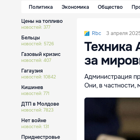
Политика
Экономика
Общество
Пр
Цены на топливо
новостей:
377
3 апреля 2025
Rbc
Бельцы
Техника 
новостей:
5726
Газовый кризис
за миров
новостей:
407
Гагаузия
Администрация пр
новостей:
10842
Они, в частности,
Кишинев
новостей:
771
ДТП в Молдове
новостей:
7823
Нет войне
новостей:
131
Приднестровье