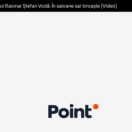
lul Raional Ștefan Vodă: În saloane sar broaște (Video)