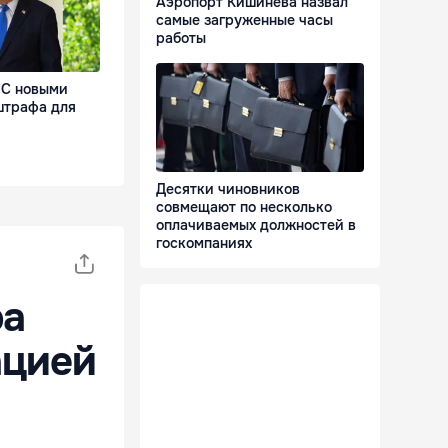
Аэропорт Кишинева назвал
самые загруженные часы
работы
ЕС новыми
штрафа для
Десятки чиновников
совмещают по несколько
оплачиваемых должностей в
госкомпаниях
ра
ацией