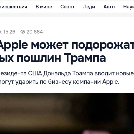
оисшествия
В мире
Спорт
Леди
Авто
Нау
, 15:26
20 884
Apple может подорожат
ых пошлин Трампа
езидента США Дональда Трампа вводит новые
 могут ударить по бизнесу компании Apple.