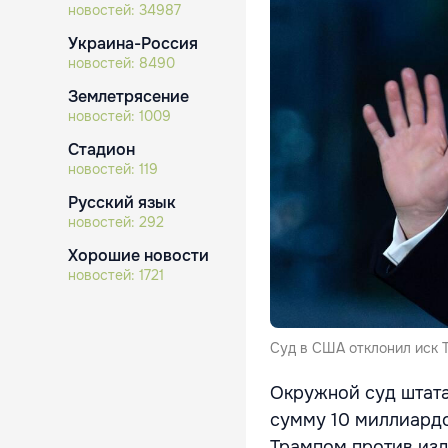
новостей:
34987
Украина-Россия
новостей:
8490
Землетрясение
новостей:
1009
Стадион
новостей:
119
Русский язык
новостей:
292
Хорошие новости
новостей:
1721
Суд в США отклонил иск Т
Окружной суд штата
сумму 10 миллиард
Трампом против изда