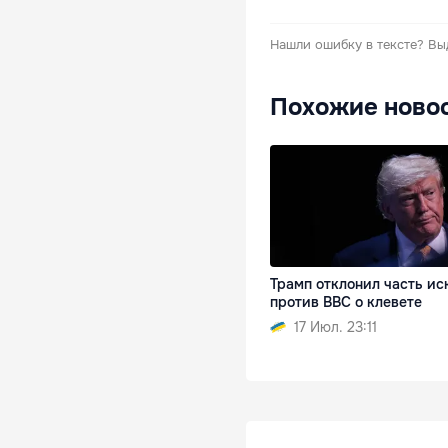
Нашли ошибку в тексте?
Вы
Похожие ново
Трамп отклонил часть ис
против BBC о клевете
17 Июл. 23:11