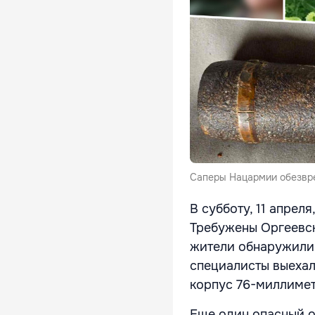
Саперы Нацармии обезвре
В субботу, 11 апрел
Требужены Оргеевск
жители обнаружили 
специалисты выехали
корпус 76-миллимет
Еще один опасный о