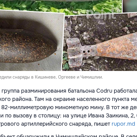
дили снаряды в Кишиневе, Оргееве и Чимишлии.
я, группа разминирования батальона Codru работала
ого района. Там на окраине населенного пункта м
82-миллиметровую минометную мину. В тот же де
 по вызову в столицу: на улице Ивана Заикина, 2,
рового артиллерийского снаряда, пишет
rupor.md
бъект обнаружили в Чимишлийском районе. В сел