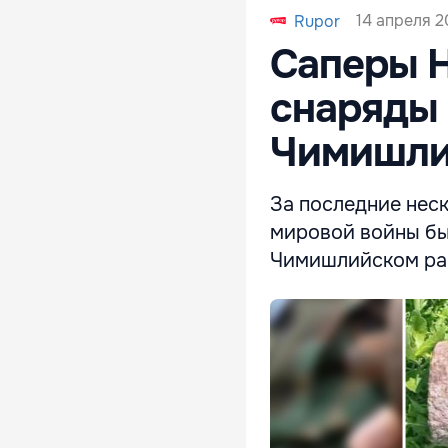
14 апреля 2
Rupor
Саперы 
снаряды 
Чимишл
За последние нес
мировой войны бы
Чимишлийском рай