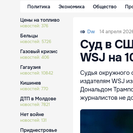
Политика
Экономика
Общество
Пр
Цены на топливо
новостей:
376
14 апреля 2026
Dw
Бельцы
Суд в СШ
новостей:
5726
Газовый кризис
WSJ на 1
новостей:
406
Гагаузия
Судья окружного 
новостей:
10842
издателям WSJ из
Кишинев
Дональдом Трампо
новостей:
770
журналистов не до
ДТП в Молдове
новостей:
7821
Нет войне
новостей:
131
Приднестровье