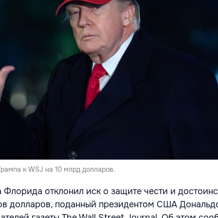
рампа к WSJ на 10 млрд долларов.
 Флорида отклонил иск о защите чести и достоинс
ов долларов, поданный президентом США Дональд
телей газеты The Wall Street Journal. Об этом соо