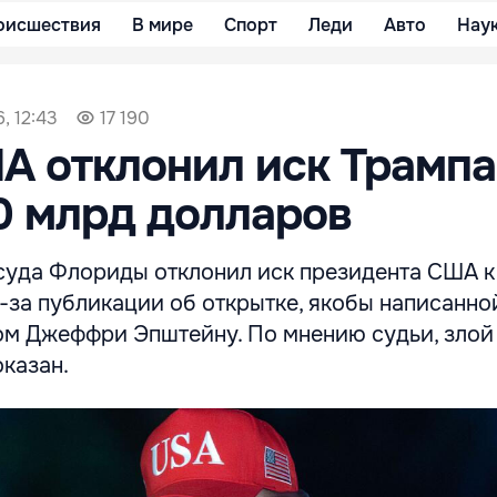
оисшествия
В мире
Спорт
Леди
Авто
Нау
, 12:43
17 190
А отклонил иск Трампа
0 млрд долларов
суда Флориды отклонил иск президента США к
-за публикации об открытке, якобы написанно
м Джеффри Эпштейну. По мнению судьи, злой
казан.