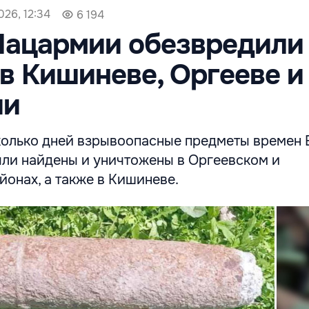
026, 12:34
6 194
Нацармии обезвредили
в Кишиневе, Оргееве и
ии
колько дней взрывоопасные предметы времен 
ли найдены и уничтожены в Оргеевском и
онах, а также в Кишиневе.