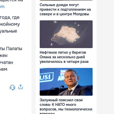
Сильные дожди могут
om
привести к подтоплениям на
севере и в центре Молдовы
года, где
окойному
уальные
аты Палаты
Нефтяное пятно у берегов
жен
Омана за несколько дней
увеличилось в четыре раза
ечатан
днем
Залужный пояснил свои
слова: К НАТО много
вопросов, мы технологически
впереди