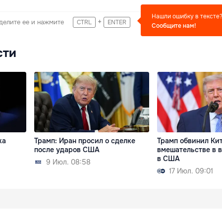
Нашли ошибку в тексте
+
делите ее и нажмите
CTRL
ENTER
Сообщите нам!
сти
ка
Трамп: Иран просил о сделке
Трамп обвинил Ки
после ударов США
вмешательстве в 
в США
9 Июл. 08:58
17 Июл. 09:01