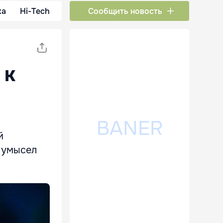
ка
Hi-Tech
Сообщить новость
 к
й
 умысел