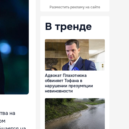
Разместить рекламу на сайте
В тренде
Адвокат Плахотнюка
обвиняет Тофана в
нарушении презумпции
невиновности
тва на
ом
бщается на