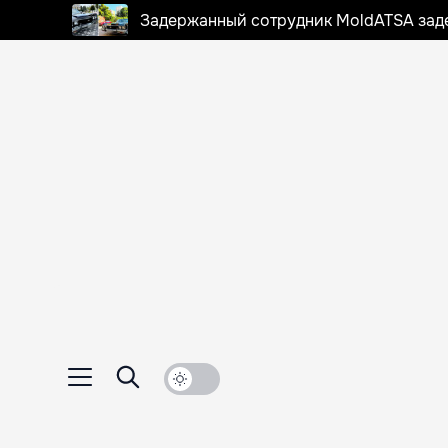
Задержанный сотрудник MoldATSA задек