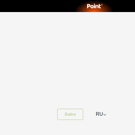
⌵
RU
Войти