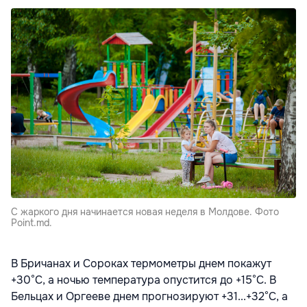
С жаркого дня начинается новая неделя в Молдове. Фото
Point.md.
В Бричанах и Сороках термометры днем покажут
+30°С, а ночью температура опустится до +15°С. В
Бельцах и Оргееве днем прогнозируют +31...+32°С, а