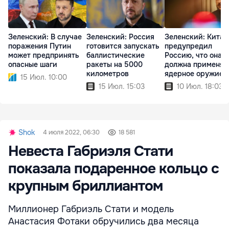
Зеленский: В случае
Зеленский: Россия
Зеленский: Китай
поражения Путин
готовится запускать
предупредил
может предпринять
баллистические
Россию, что она н
опасные шаги
ракеты на 5000
должна применят
километров
ядерное оружие
15 Июл. 10:00
15 Июл. 15:03
10 Июл. 18:03
Shok
4 июля 2022, 06:30
18 581
Невеста Габриэля Стати
показала подаренное кольцо с
крупным бриллиантом
Миллионер Габриэль Стати и модель
Анастасия Фотаки обручились два месяца