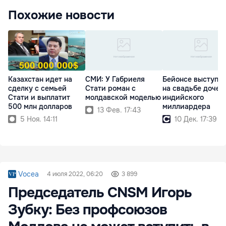
Похожие новости
Казахстан идет на
СМИ: У Габриеля
Бейонсе выступи
сделку с семьей
Стати роман с
на свадьбе дочер
Стати и выплатит
молдавской моделью
индийского
500 млн долларов
миллиардера
13 Фев. 17:43
5 Ноя. 14:11
10 Дек. 17:39
Vocea
4 июля 2022, 06:20
3 899
Председатель CNSM Игорь
Зубку: Без профсоюзов