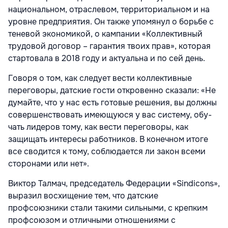
национальном, отраслевом, территориальном и на
уровне предприятия. Он также упомянул о борьбе с
теневой экономикой, о кампании «Кол­лективный
трудовой договор – гарантия твоих прав», которая
стартовала в 2018 году и актуальна и по сей день.
Говоря о том, как следует вести коллек­тивные
переговоры, датские гости откро­венно сказали: «Не
думайте, что у нас есть готовые решения, вы должны
совершенствовать имеющуюся у вас систему, обу­
чать лидеров тому, как вести переговоры, как
защищать интересы работников. В конечном итоге
все сводится к тому, соб­людается ли закон всеми
сторонами или нет».
Виктор Талмач, председатель Федера­ции «Sindicons»,
выразил восхищение тем, что датские
профсоюзники стали такими сильными, с крепким
профсоюзом и отлич­ными отношениями с