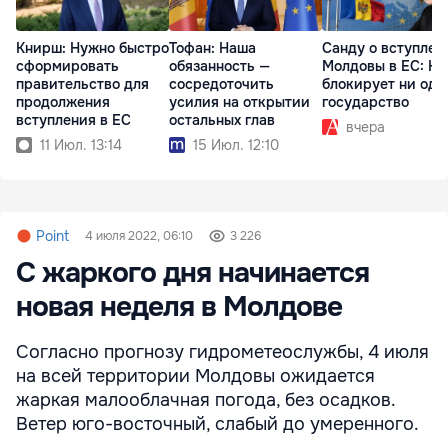
Книрш: Нужно быстро
Тофан: Наша
Санду о вступлен
сформировать
обязанность —
Молдовы в ЕС: На
правительство для
сосредоточить
блокирует ни одн
продолжения
усилия на открытии
государство
вступления в ЕС
остальных глав
вчера
11 Июл. 13:14
15 Июл. 12:10
Point
4 июля 2022, 06:10
3 226
С жаркого дня начинается
новая неделя в Молдове
Согласно прогнозу гидрометеослужбы, 4 июля
на всей территории Молдовы ожидается
жаркая малооблачная погода, без осадков.
Ветер юго-восточный, слабый до умеренного.