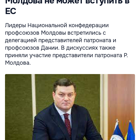
Молдова не может вступить в
ЕС
Лидеры Национальной конфедера­ции
профсоюзов Молдовы встрети­лись с
делегацией предста­вителей патроната и
профсоюзов Дании. В дискуссиях также
приняли участие представители патроната Р.
Молдова.