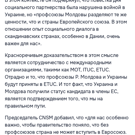
В этом контексте он подчеркнул, что повестка дня
социаль­ного партнерства была нарушена войной в
Украине, но «профсоюзы Молдовы разде­ляют те же
ценности, что и страны Европей­ского союза. В этом
отношении опыт соци­ального диалога в
скандинавских странах, особенно в Дании, очень
важен для нас».
Красноречивым доказательством в этом смысле
является сотрудничество с меж­дународными
организациями, такими как МОТ, ITUC, ETUC.
Отрадно и то, что профсо­юзы Р. Молдова и Украины
будут приняты в ETUC. И тот факт, что Украина и
Молдова получили статус кандидата в члены ЕС,
является подтверждением того, что мы на
правильном пути.
Председатель CNSM добавил, что «для нас особенно
важно, чтобы правительство поняло, что без
профсоюзов страна не может вступить в Евросоюз.