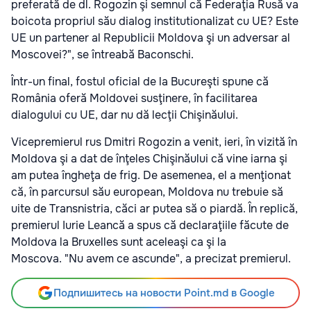
preferată de dl. Rogozin şi semnul că Federaţia Rusă va
boicota propriul său dialog institutionalizat cu UE? Este
UE un partener al Republicii Moldova şi un adversar al
Moscovei?", se întreabă Baconschi.
Într-un final, fostul oficial de la Bucureşti spune că
România oferă Moldovei susţinere, în facilitarea
dialogului cu UE, dar nu dă lecţii Chişinăului.
Vicepremierul rus Dmitri Rogozin a venit, ieri, în vizită în
Moldova şi a dat de înţeles Chişinăului că vine iarna şi
am putea îngheţa de frig. De asemenea, el a menţionat
că, în parcursul său european, Moldova nu trebuie să
uite de Transnistria, căci ar putea să o piardă. În replică,
premierul Iurie Leancă a spus că declaraţiile făcute de
Moldova la Bruxelles sunt aceleaşi ca şi la
Moscova. "Nu avem ce ascunde", a precizat premierul.
Подпишитесь на новости Point.md в Google