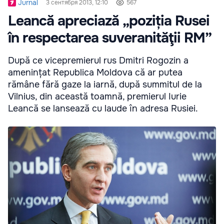
Jurnal
3 сентября 2013, 12:10
567
Leancă apreciază „poziția Rusei
în respectarea suveranităţii RM”
După ce vicepremierul rus Dmitri Rogozin a
amenințat Republica Moldova că ar putea
rămâne fără gaze la iarnă, după summitul de la
Vilnius, din această toamnă, premierul Iurie
Leancă se lansează cu laude în adresa Rusiei.