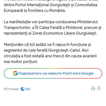
dintre Portul Internaţional Giurgiuleşti și Comunitatea
Europeană la frontiera cu România.
La manifestație vor participa conducerea Ministerului
Transporturilor, a ÎS Calea Ferată a Moldovei, precum și
reprezentanţi ai Zonei Economice Libere Giurgiuleşti.
Menționăm că tot astăzi va fi repus în funcțiune și
segmentul de cale ferată Giurgiuleşti-Cahul. Aici
circulația a fost sistată anul trecut din cauza avarierii
mai multor porțiuni.
Подпишитесь на новости Point.md в Google
Источник
Noi