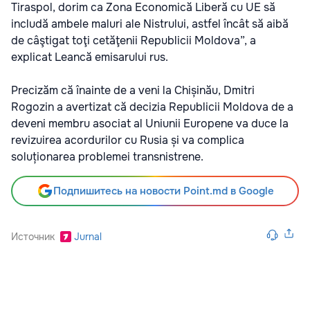
Tiraspol, dorim ca Zona Economică Liberă cu UE să
includă ambele maluri ale Nistrului, astfel încât să aibă
de câştigat toţi cetăţenii Republicii Moldova”, a
explicat Leancă emisarului rus.
Precizăm că înainte de a veni la Chișinău, Dmitri
Rogozin a avertizat că decizia Republicii Moldova de a
deveni membru asociat al Uniunii Europene va duce la
revizuirea acordurilor cu Rusia și va complica
soluționarea problemei transnistrene.
Подпишитесь на новости Point.md в Google
Источник
Jurnal