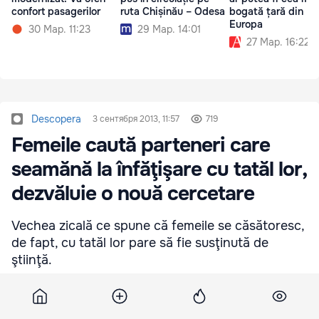
confort pasagerilor
ruta Chișinău – Odesa
bogată țară din
Europa
30 Мар. 11:23
29 Мар. 14:01
27 Мар. 16:22
Descopera
3 сентября 2013, 11:57
719
Femeile caută parteneri care
seamănă la înfăţişare cu tatăl lor,
dezvăluie o nouă cercetare
Vechea zicală ce spune că femeile se căsătoresc,
de fapt, cu tatăl lor pare să fie susţinută de
ştiinţă.