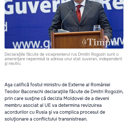
Declaraţiile făcute de vicepremierul rus Drmitri Rogozin sunt o
ameninţare nepermisă la adresa unui stat suveran, independent
şi neutru.
Aşa califică fostul ministru de Externe al României
Teodor Baconschi declaraţiile făcute de Dmitri Rogozin,
prin care susţine că decizia Moldovei de a deveni
membru asociat al UE va determina revizuirea
acordurilor cu Rusia şi va complica procesul de
soluţionare a conflictului transnistrean.