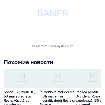
Разместить рекламу на сайте
Похожие новости
Sondaj: Ajutorul UE,
În Moldova mor cei mai
Replică pentru
tot mai apreciata.
mulți oameni în
Occident: Rusia
Rusia, văzută ca
incendii, după Rusia şi
expulzează 150 de
ameninţare
Belarus
diplomați