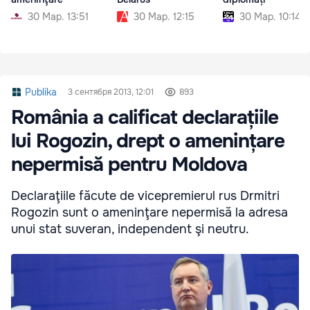
30 Мар. 13:51
30 Мар. 12:15
30 Мар. 10:14
Publika
3 сентября 2013, 12:01
893
România a calificat declarațiile
lui Rogozin, drept o amenințare
nepermisă pentru Moldova
Declaraţiile făcute de vicepremierul rus Drmitri
Rogozin sunt o ameninţare nepermisă la adresa
unui stat suveran, independent şi neutru.