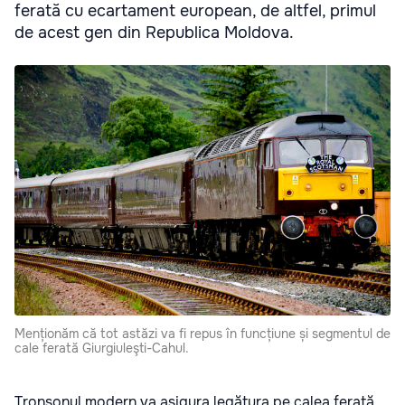
ferată cu ecartament european, de altfel, primul
de acest gen din Republica Moldova.
Menționăm că tot astăzi va fi repus în funcțiune și segmentul de
cale ferată Giurgiuleşti-Cahul.
Tronsonul modern va asigura legătura pe calea ferată