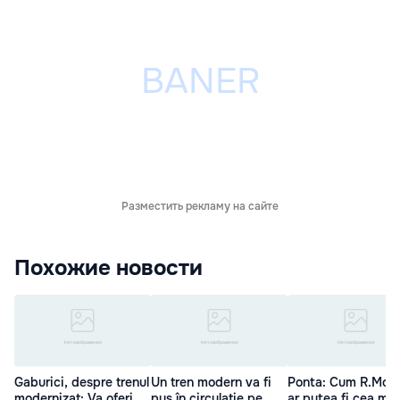
Разместить рекламу на сайте
Похожие новости
Gaburici, despre trenul
Un tren modern va fi
Ponta: Cum R.Mol
modernizat: Va oferi
pus în circulație pe
ar putea fi cea mai