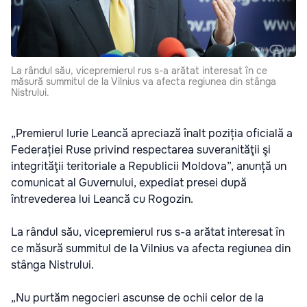
La rândul său, vicepremierul rus s-a arătat interesat în ce
măsură summitul de la Vilnius va afecta regiunea din stânga
Nistrului.
„Premierul Iurie Leancă apreciază înalt poziția oficială a
Federației Ruse privind respectarea suveranităţii şi
integrităţii teritoriale a Republicii Moldova”, anunță un
comunicat al Guvernului, expediat presei după
întrevederea lui Leancă cu Rogozin.
La rândul său, vicepremierul rus s-a arătat interesat în
ce măsură summitul de la Vilnius va afecta regiunea din
stânga Nistrului.
„Nu purtăm negocieri ascunse de ochii celor de la