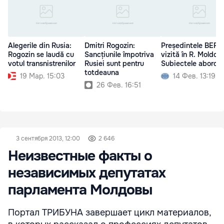
Alegerile din Rusia:
Dmitri Rogozin:
Președintele BERD
Rogozin se laudă cu
Sancțiunile împotriva
vizită în R. Moldov
votul transnistrenilor
Rusiei sunt pentru
Subiectele aborda
totdeauna
19 Мар. 15:03
14 Фев. 13:19
26 Фев. 16:51
3 сентября 2013, 12:00
2 646
Неизвестные факты о
независимых депутатах
парламента Молдовы
Портал ТРИБУНА завершает цикл материалов,