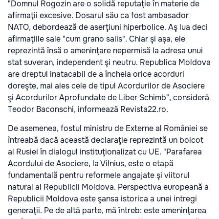
"Domnul Rogozin are o solidă reputaţie în materie de
afirmaţii excesive. Dosarul său ca fost ambasador
NATO, debordează de aserţiuni hiperbolice. Aş lua deci
afirmaţiile sale "cum grano salis". Chiar şi aşa, ele
reprezintă însă o ameninţare nepermisă la adresa unui
stat suveran, independent şi neutru. Republica Moldova
are dreptul inatacabil de a încheia orice acorduri
doreşte, mai ales cele de tipul Acordurilor de Asociere
şi Acordurilor Aprofundate de Liber Schimb", consideră
Teodor Baconschi, informează Revista22.ro.
De asemenea, fostul ministru de Externe al României se
întreabă dacă această declaraţie reprezintă un boicot
al Rusiei în dialogul instituţionalizat cu UE. "Parafarea
Acordului de Asociere, la Vilnius, este o etapă
fundamentală pentru reformele angajate şi viitorul
natural al Republicii Moldova. Perspectiva europeană a
Republicii Moldova este şansa istorica a unei intregi
generaţii. Pe de altă parte, mă întreb: este ameninţarea