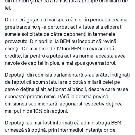
din conturi şi banca a rămas fără aproape un miliard de
lei.
Dorin Drăguţanu a mai spus că nici în perioada cea mai
grea banca nu şi-a perturbat activitatea şi a eliberat
sumele solicitate de către deponenţi în termenele
prevăzute. Din aprilie, la BEM au început să revină
clienţii. De mai bine de 12 luni BEM nu mai acordă
credite, iar pentru a putea activa normal aceasta avea
nevoie de capital în plus, a mai spus guvernatorul.
Deputaţii din comisia parlamentară s-au arătat indignaţi
de faptul că acum statul are o cotă similară celei pe
care o deţine şi alt acţionat al băncii, despre care nu se
cunoaşte practic nimic. Până la decizia privind
emisiunea suplimentară, acţionarul respectiv deţinea
mai puţin de 10% din acţiuni.
Deputaţii au mai fost informaţi că administraţia BEM
urmează să obţină, prin intermediul instanţelor de