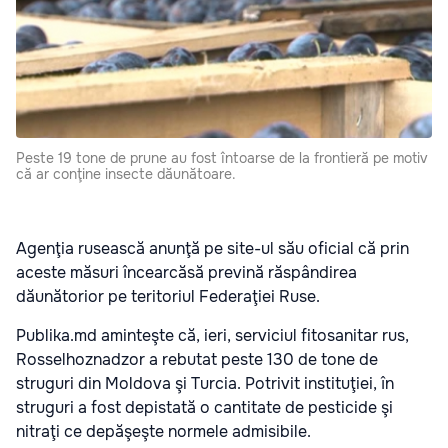
Peste 19 tone de prune au fost întoarse de la frontieră pe motiv
că ar conţine insecte dăunătoare.
Agenţia rusească anunţă pe site-ul său oficial că prin
aceste măsuri încearcăsă prevină răspândirea
dăunătorior pe teritoriul Federaţiei Ruse.
Publika.md aminteşte că, ieri, serviciul fitosanitar rus,
Rosselhoznadzor a rebutat peste 130 de tone de
struguri din Moldova şi Turcia. Potrivit instituţiei, în
struguri a fost depistată o cantitate de pesticide şi
nitraţi ce depăşeşte normele admisibile.