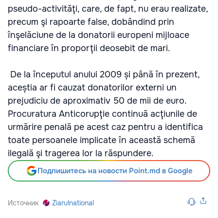
pseudo-activităţi, care, de fapt, nu erau realizate,
precum şi rapoarte false, dobândind prin
înşelăciune de la donatorii europeni mijloace
financiare în proporţii deosebit de mari.
De la începutul anului 2009 și până în prezent,
aceștia ar fi cauzat donatorilor externi un
prejudiciu de aproximativ 50 de mii de euro.
Procuratura Anticorupţie continuă acţiunile de
urmărire penală pe acest caz pentru a identifica
toate persoanele implicate în această schemă
ilegală şi tragerea lor la răspundere.
Подпишитесь на новости Point.md в Google
Источник
Ziarulnational