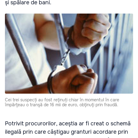
și spălare de bani.
Cei trei suspecți au fost reţinuți chiar în momentul în care
împărţeau o tranşă de 16 mii de euro, obţinuţi prin fraudă.
Potrivit procurorilor, aceștia ar fi creat o schemă
ilegală prin care câștigau granturi acordare prin