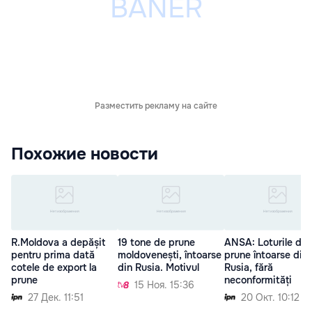
Разместить рекламу на сайте
Похожие новости
R.Moldova a depășit
19 tone de prune
ANSA: Loturile de
pentru prima dată
moldovenești, întoarse
prune întoarse din
cotele de export la
din Rusia. Motivul
Rusia, fără
prune
neconformități
15 Ноя. 15:36
27 Дек. 11:51
20 Окт. 10:12