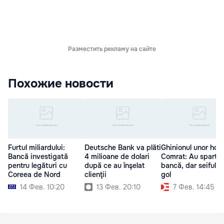
Разместить рекламу на сайте
Похожие новости
Furtul miliardului:
Deutsche Bank va plăti
Ghinionul unor hoți
Bancă investigată
4 milioane de dolari
Comrat: Au spart o
pentru legături cu
după ce au înşelat
bancă, dar seiful e
Coreea de Nord
clienţii
gol
14 Фев. 10:20
13 Фев. 20:10
7 Фев. 14:45