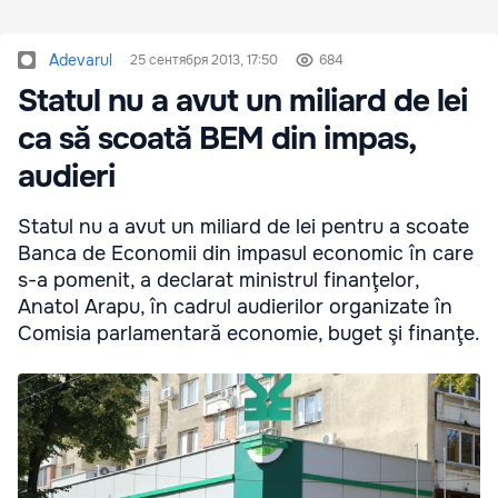
Adevarul
25 сентября 2013, 17:50
684
Statul nu a avut un miliard de lei
ca să scoată BEM din impas,
audieri
Statul nu a avut un miliard de lei pentru a scoate
Banca de Economii din impasul economic în care
s-a pomenit, a declarat ministrul finanţelor,
Anatol Arapu, în cadrul audierilor organizate în
Comisia parlamentară economie, buget şi finanţe.