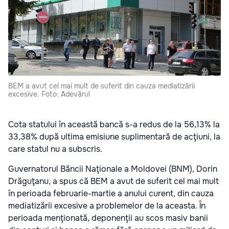
BEM a avut cel mai mult de suferit din cauza mediatizării
excesive. Foto: Adevărul
Cota statului în această bancă s-a redus de la 56,13% la
33,38% după ultima emisiune suplimentară de acţiuni, la
care statul nu a subscris.
Guvernatorul Băncii Naţionale a Moldovei (BNM), Dorin
Drăguţanu, a spus că BEM a avut de suferit cel mai mult
în perioada februarie-martie a anului curent, din cauza
mediatizării excesive a problemelor de la aceasta. În
perioada menţionată, deponenţii au scos masiv banii