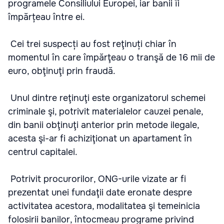
programele Consiliului Europei, iar banii îi
împărțeau între ei.
Cei trei suspecți au fost reţinuți chiar în
momentul în care împărţeau o tranşă de 16 mii de
euro, obţinuţi prin fraudă.
Unul dintre reţinuţi este organizatorul schemei
criminale şi, potrivit materialelor cauzei penale,
din banii obţinuţi anterior prin metode ilegale,
acesta şi-ar fi achiziţionat un apartament în
centrul capitalei.
Potrivit procurorilor, ONG-urile vizate ar fi
prezentat unei fundaţii date eronate despre
activitatea acestora, modalitatea şi temeinicia
folosirii banilor, întocmeau programe privind