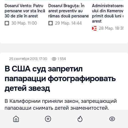
Dosarul Vento: Patru
Dosarul Braguța: În
Administratoarea m
persoane vor sta încă
arest preventiv au
ului din Kemerovo 
30 de zile în arest
rămas două persoane
primit două luni de
arest
30 Мар. 11:00
29 Мар. 14:44
28 Мар. 18:35
25 сентября 2013, 17:30
1 554
В США суд запретил
папарацци фотографировать
детей звезд
В Калифорнии приняли закон, запрещающий
папарацци снимать детей знаменитостей.
Фотограф, нарушивший закон, должен будет
выплатить штраф в размере 10 тысяч долларов.