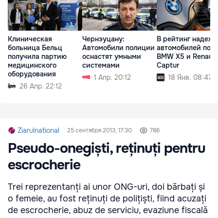
Клиническая
Чернэуцану:
В рейтинг надеж
больница Бельц
Автомобили полиции
автомобилей поп
получила партию
оснастят умными
BMW X5 и Renault
медицинского
системами
Captur
оборудования
1 Апр. 20:12
18 Янв. 08:47
26 Апр. 22:12
Ziarulnational
25 сентября 2013, 17:30
786
Pseudo-onegiști, reținuți pentru
escrocherie
Trei reprezentanți ai unor ONG-uri, doi bărbați și
o femeie, au fost reținuți de polițiști, fiind acuzați
de escrocherie, abuz de serviciu, evaziune fiscală