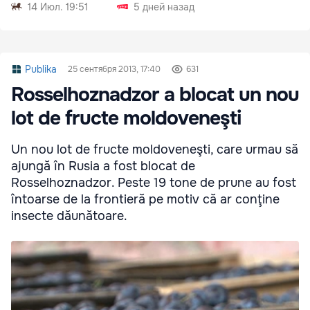
проверку
14 Июл. 19:51
5 дней назад
Publika
25 сентября 2013, 17:40
631
Rosselhoznadzor a blocat un nou
lot de fructe moldoveneşti
Un nou lot de fructe moldoveneşti, care urmau să
ajungă în Rusia a fost blocat de
Rosselhoznadzor. Peste 19 tone de prune au fost
întoarse de la frontieră pe motiv că ar conţine
insecte dăunătoare.