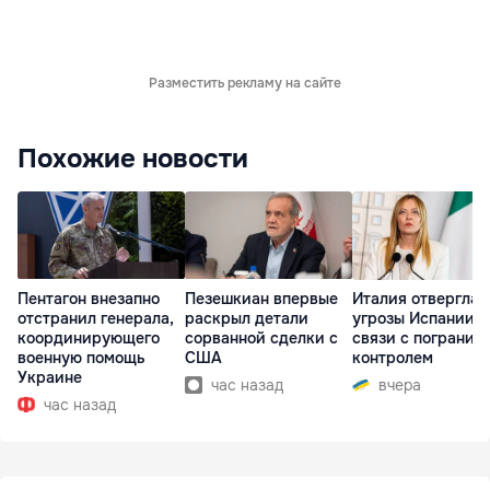
Разместить рекламу на сайте
Похожие новости
Пентагон внезапно
Пезешкиан впервые
Италия отвергла
отстранил генерала,
раскрыл детали
угрозы Испании в
координирующего
сорванной сделки с
связи с погранич
военную помощь
США
контролем
Украине
час назад
вчера
час назад