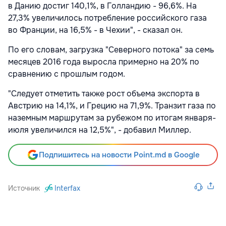
в Данию достиг 140,1%, в Голландию - 96,6%. На
27,3% увеличилось потребление российского газа
во Франции, на 16,5% - в Чехии", - сказал он.
По его словам, загрузка "Северного потока" за семь
месяцев 2016 года выросла примерно на 20% по
сравнению с прошлым годом.
"Следует отметить также рост объема экспорта в
Австрию на 14,1%, и Грецию на 71,9%. Транзит газа по
наземным маршрутам за рубежом по итогам января-
июля увеличился на 12,5%", - добавил Миллер.
Подпишитесь на новости Point.md в Google
Источник
Interfax