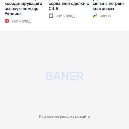
координирующего
сорванной сделки с
связи с погранич
военную помощь
США
контролем
Украине
час назад
вчера
час назад
Разместить рекламу на сайте