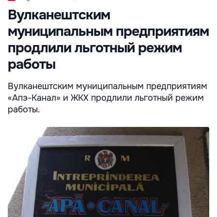
Вулканештским
муниципальным предприятиям
продлили льготный режим
работы
Вулканештским муниципальным предприятиям
«Апэ-Канал» и ЖКХ продлили льготный режим
работы.