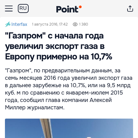
RU
Interfax
1 августа 2016, 17:42
1 380
"Газпром" с начала года
увеличил экспорт газа в
Европу примерно на 10,7%
"Газпром", по предварительным данным, за
семь месяцев 2016 года увеличил экспорт газа
в дальнее зарубежье на 10,7%, или на 9,5 млрд
куб. м по сравнению с январем-июлем 2015
года, сообщил глава компании Алексей
Миллер журналистам.