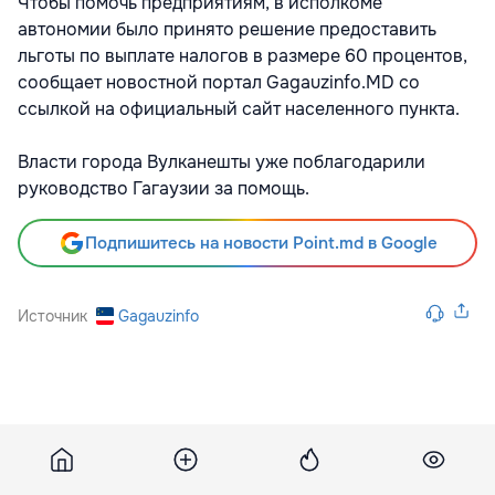
Чтобы помочь предприятиям, в исполкоме
автономии было принято решение предоставить
льготы по выплате налогов в размере 60 процентов,
сообщает новостной портал Gagauzinfo.MD со
ссылкой на официальный сайт населенного пункта.
Власти города Вулканешты уже поблагодарили
руководство Гагаузии за помощь.
Подпишитесь на новости Point.md в Google
Источник
Gagauzinfo