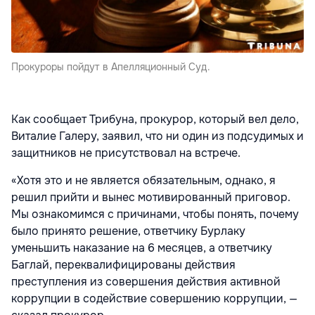
Прокуроры пойдут в Апелляционный Суд.
Как сообщает Трибуна, прокурор, который вел дело,
Виталие Галеру, заявил, что ни один из подсудимых и
защитников не присутствовал на встрече.
«Хотя это и не является обязательным, однако, я
решил прийти и вынес мотивированный приговор.
Мы ознакомимся с причинами, чтобы понять, почему
было принято решение, ответчику Бурлаку
уменьшить наказание на 6 месяцев, а ответчику
Баглай, переквалифицированы действия
преступления из совершения действия активной
коррупции в содействие совершению коррупции, —