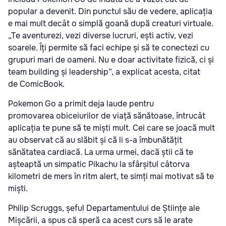
popular a devenit. Din punctul său de vedere, aplicația
e mai mult decât o simplă goană după creaturi virtuale.
„Te aventurezi, vezi diverse lucruri, ești activ, vezi
soarele. Îți permite să faci echipe și să te conectezi cu
grupuri mari de oameni. Nu e doar activitate fizică, ci și
team building și leadership”, a explicat acesta, citat
de ComicBook.
Pokemon Go a primit deja laude pentru
promovarea obiceiurilor de viață sănătoase, întrucât
aplicația te pune să te miști mult. Cei care se joacă mult
au observat că au slăbit și că li s-a îmbunătățit
sănătatea cardiacă. La urma urmei, dacă știi că te
așteaptă un simpatic Pikachu la sfârșitul câtorva
kilometri de mers în ritm alert, te simți mai motivat să te
miști.
Philip Scruggs, șeful Departamentului de Științe ale
Mișcării, a spus că speră ca acest curs să le arate