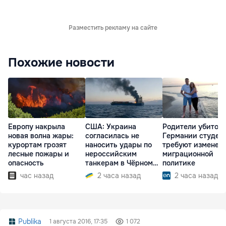
Разместить рекламу на сайте
Похожие новости
Европу накрыла
США: Украина
Родители убитого
новая волна жары:
согласилась не
Германии студен
курортам грозят
наносить удары по
требуют изменен
лесные пожары и
нероссийским
миграционной
опасность
танкерам в Чёрном
политике
море
час назад
2 часа назад
2 часа назад
Publika
1 августа 2016, 17:35
1 072