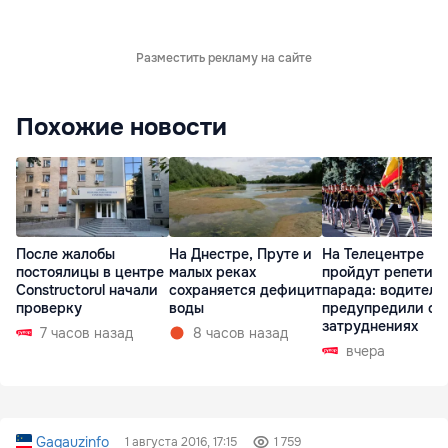
Разместить рекламу на сайте
Похожие новости
После жалобы
На Днестре, Пруте и
На Телецентре
постоялицы в центре
малых реках
пройдут репетиц
Constructorul начали
сохраняется дефицит
парада: водителе
проверку
воды
предупредили о
затруднениях
7 часов назад
8 часов назад
вчера
Gagauzinfo
1 августа 2016, 17:15
1 759