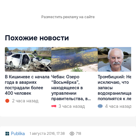
Разместить рекламу на сайте
Похожие новости
В Кишиневе с начала
Чебан: Озеро
Тромбицкий: Не
года в авариях
“Восьмёрка”,
исключаю, что
пострадали более
находящееся в
запасы
400 человек
управлении
водохранилища н
правительства, в
пополнятся к лету
2 часа назад
запустении
2027 года
3 часа назад
4 часа назад
Publika
1 августа 2016, 17:38
718