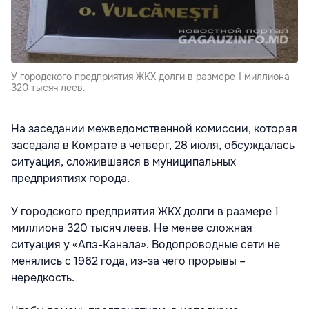
У городского предприятия ЖКХ долги в размере 1 миллиона
320 тысяч леев.
На заседании межведомственной комиссии, которая
заседала в Комрате в четверг, 28 июля, обсуждалась
ситуация, сложившаяся в муниципальных
предприятиях города.
У городского предприятия ЖКХ долги в размере 1
миллиона 320 тысяч леев. Не менее сложная
ситуация у «Апэ-Канала». Водопроводные сети не
менялись с 1962 года, из-за чего прорывы –
нередкость.