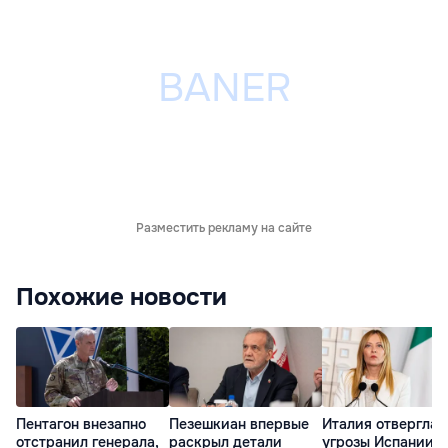
Разместить рекламу на сайте
Похожие новости
Пентагон внезапно
Пезешкиан впервые
Италия отвергла
отстранил генерала,
раскрыл детали
угрозы Испании в