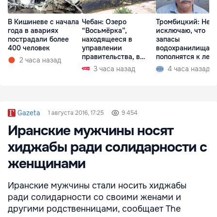
В Кишиневе с начала
Чебан: Озеро
Тромбицкий: Не
года в авариях
“Восьмёрка”,
исключаю, что
пострадали более
находящееся в
запасы
400 человек
управлении
водохранилища н
правительства, в
пополнятся к лету
2 часа назад
запустении
2027 года
3 часа назад
4 часа назад
Gazeta
1 августа 2016, 17:25
9 454
Иранские мужчины носят
хиджабы ради солидарности с
женщинами
Иранские мужчины стали носить хиджабы
ради солидарности со своими женами и
другими родственницами, сообщает The