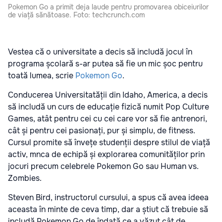
Pokemon Go a primit deja laude pentru promovarea obiceiurilor
de viață sănătoase. Foto: techcrunch.com
Vestea că o universitate a decis să includă jocul în
programa școlară s-ar putea să fie un mic șoc pentru
toată lumea, scrie
Pokemon Go
.
Conducerea Universitatății din Idaho, America, a decis
să includă un curs de educație fizică numit Pop Culture
Games, atât pentru cei cu cei care vor să fie antrenori,
cât și pentru cei pasionați, pur și simplu, de fitness.
Cursul promite să învețe studenții despre stilul de viață
activ, mnca de echipă și explorarea comunităților prin
jocuri precum celebrele Pokemon Go sau Human vs.
Zombies.
Steven Bird, instructorul cursului, a spus că avea ideea
aceasta în minte de ceva timp, dar a știut că trebuie să
includă Pokemon Go de îndată ce a văzut cât de