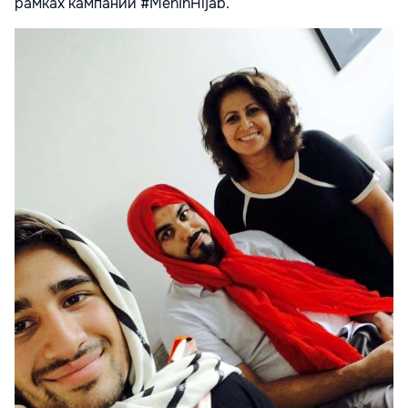
рамках кампании #MenInHijab.