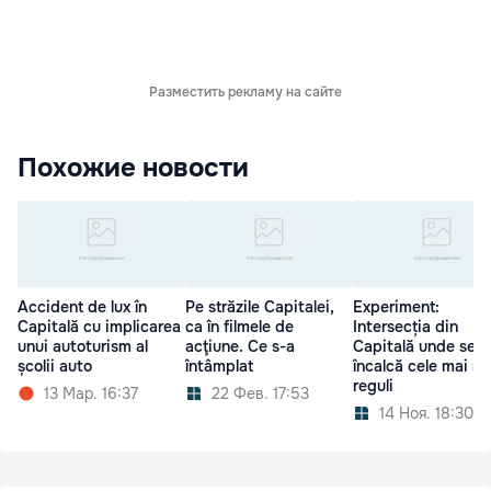
Разместить рекламу на сайте
Похожие новости
Accident de lux în
Pe străzile Capitalei,
Experiment:
Capitală cu implicarea
ca în filmele de
Intersecția din
unui autoturism al
acţiune. Ce s-a
Capitală unde se
școlii auto
întâmplat
încalcă cele mai m
reguli
13 Мар. 16:37
22 Фев. 17:53
14 Ноя. 18:30