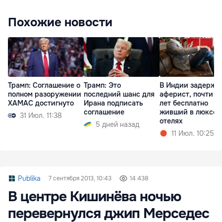
Похожие новости
Трамп: Соглашение о
Трамп: Это
В Индии задержа
полном разоружении
последний шанс для
аферист, почти 4
ХАМАС достигнуто
Ирана подписать
лет бесплатно
соглашение
живший в люксов
31 Июл. 11:38
отелях
5 дней назад
11 Июл. 10:25
Publika
7 сентября 2013, 10:43
14 438
В центре Кишинёва ночью
перевернулся джип Мерседес