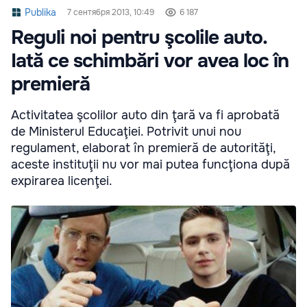
Publika
7 сентября 2013, 10:49
6 187
Reguli noi pentru şcolile auto.
Iată ce schimbări vor avea loc în
premieră
Activitatea şcolilor auto din ţară va fi aprobată
de Ministerul Educaţiei. Potrivit unui nou
regulament, elaborat în premieră de autorităţi,
aceste instituţii nu vor mai putea funcţiona după
expirarea licenţei.