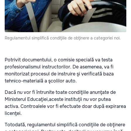
Regulamentul simplifică condiţiile de obţinere a categoriei noi.
Potrivit documentului, o comisie specială va testa
profesionalismul instructorilor. De asemenea, va fi
monitorizat procesul de instruire şi verificată baza
tehnico-materială a şcolilor auto.
Dacă nu vor fi întrunite toate condiţiile anunţate de
Ministerul Educaţiei,aceste instituţii nu vor putea
activa. Controalele vor fi efectuate doar după expirarea
licenţei.
Totodată, regulamentul simplifică condiţiile de obţinere