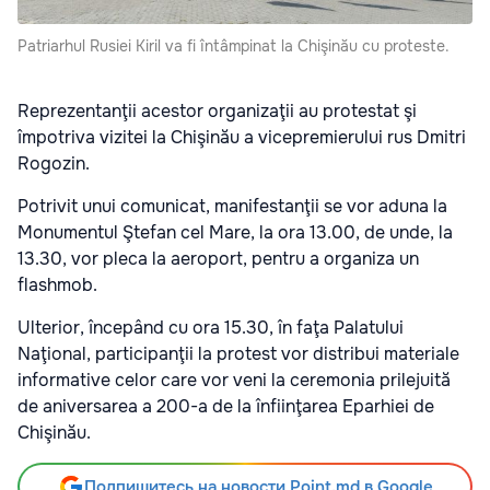
Patriarhul Rusiei Kiril va fi întâmpinat la Chişinău cu proteste.
Reprezentanţii acestor organizaţii au protestat şi
împotriva vizitei la Chişinău a vicepremierului rus Dmitri
Rogozin.
Potrivit unui comunicat, manifestanţii se vor aduna la
Monumentul Ştefan cel Mare, la ora 13.00, de unde, la
13.30, vor pleca la aeroport, pentru a organiza un
flashmob.
Ulterior, începând cu ora 15.30, în faţa Palatului
Naţional, participanţii la protest vor distribui materiale
informative celor care vor veni la ceremonia prilejuită
de aniversarea a 200-a de la înfiinţarea Eparhiei de
Chişinău.
Подпишитесь на новости Point.md в Google