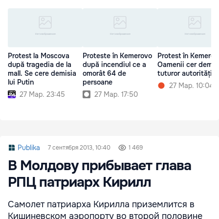
Protest la Moscova
Proteste în Kemerovo
Protest în Kemerov
după tragedia de la
după incendiul ce a
Oamenii cer demis
mall. Se cere demisia
omorât 64 de
tuturor autoritățilo
lui Putin
persoane
27 Мар. 10:04
27 Мар. 23:45
27 Мар. 17:50
Publika
7 сентября 2013, 10:40
1 469
В Молдову прибывает глава
РПЦ патриарх Кирилл
Самолет патриарха Кирилла приземлится в
Кишиневском аэропорту во второй половине