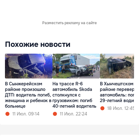
Разместить рекламу на сайте
Похожие новости
В Сынжерейском
На трассе R-6
В Хынчештском
районе произошло
автомобиль Skoda
районе переверн
ДТП: водитель погиб,
столкнулся с
автомобиль: поги
женщина и ребенок в
грузовиком: погиб
29-летний водите
больнице
40-летний водитель
18 Июл. 12:45
11 Июл. 09:14
11 Июл. 22:24