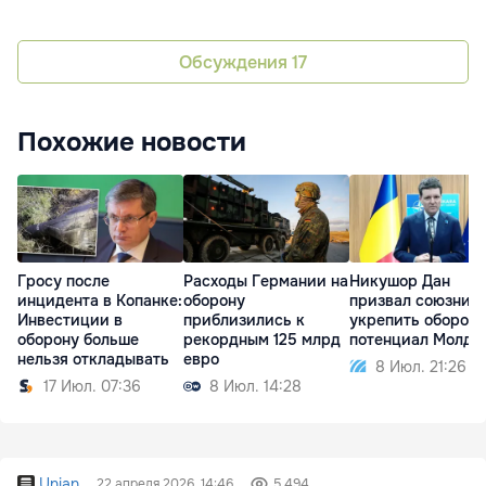
Обсуждения
17
Похожие новости
Гросу после
Расходы Германии на
Никушор Дан
инцидента в Копанке:
оборону
призвал союзник
Инвестиции в
приблизились к
укрепить оборон
оборону больше
рекордным 125 млрд
потенциал Молдо
нельзя откладывать
евро
8 Июл. 21:26
17 Июл. 07:36
8 Июл. 14:28
Unian
22 апреля 2026, 14:46
5 494