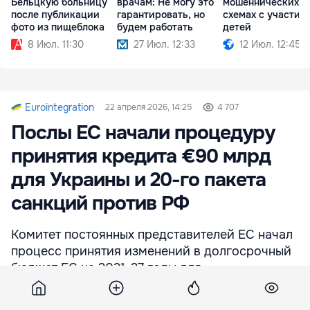
Бельцкую больницу
врачам: Не могу это
мошеннических
после публикации
гарантировать, но
схемах с участие
фото из пищеблока
будем работать
детей
8 Июл. 11:30
27 Июл. 12:33
12 Июл. 12:45
Eurointegration
22 апреля 2026, 14:25
4 707
Послы ЕС начали процедуру
принятия кредита €90 млрд
для Украины и 20-го пакета
санкций против РФ
Комитет постоянных представителей ЕС начал
процесс принятия изменений в долгосрочный
бюджет ЕС на 2021-27 годы для
предоставления Украине 90 млрд евро
кредита в 2026-27 годах.