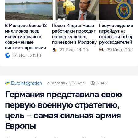
В Молдове более 18
Посол Индии: Наши
Госучреждения
миллионов леев
работники проходят
перейдут на
инвестировано в
проверку перед
открытый отбор
современные
приездом в Молдову
руководителей
системы орошения
22 Июл. 14:09
29 Июл. 09:41
24 Июл. 21:40
Eurointegration
22 апреля 2026, 14:55
5 345
Германия представила свою
первую военную стратегию,
цель – самая сильная армия
Европы