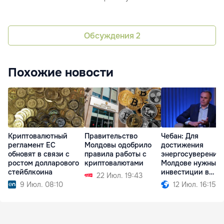
Обсуждения
2
Похожие новости
Криптовалютный
Правительство
Чебан: Для
регламент ЕС
Молдовы одобрило
достижения
обновят в связи с
правила работы с
энергосуверенит
ростом долларового
криптовалютами
Молдове нужны
стейблкоина
инвестиции в
22 Июл. 19:43
миллиарды евро
9 Июл. 08:10
12 Июл. 16:15