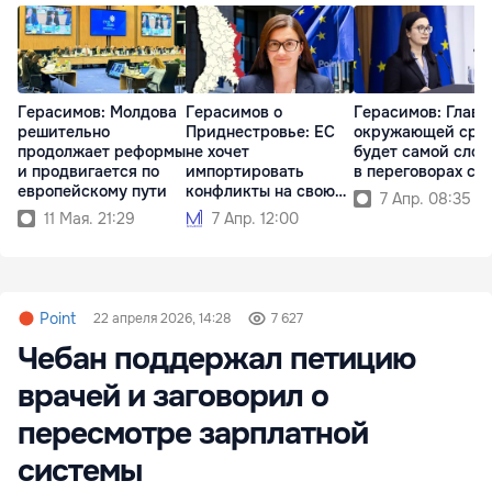
Герасимов: Молдова
Герасимов о
Герасимов: Глава
решительно
Приднестровье: ЕС
окружающей сре
продолжает реформы
не хочет
будет самой сло
и продвигается по
импортировать
в переговорах с 
европейскому пути
конфликты на свою
7 Апр. 08:35
территорию
11 Мая. 21:29
7 Апр. 12:00
Point
22 апреля 2026, 14:28
7 627
Чебан поддержал петицию
врачей и заговорил о
пересмотре зарплатной
системы