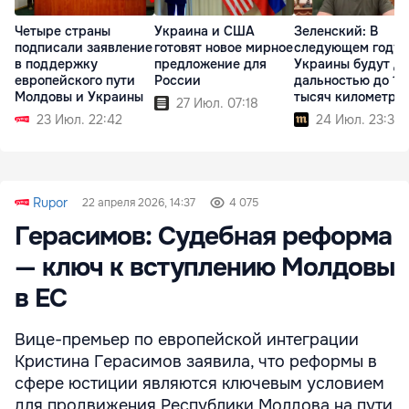
Четыре страны
Украина и США
Зеленский: В
подписали заявление
готовят новое мирное
следующем году 
в поддержку
предложение для
Украины будут д
европейского пути
России
дальностью до 10
Молдовы и Украины
тысяч километро
27 Июл. 07:18
23 Июл. 22:42
24 Июл. 23:35
Rupor
22 апреля 2026, 14:37
4 075
Герасимов: Судебная реформа
— ключ к вступлению Молдовы
в ЕС
Вице-премьер по европейской интеграции
Кристина Герасимов заявила, что реформы в
сфере юстиции являются ключевым условием
для продвижения Республики Молдова на пути