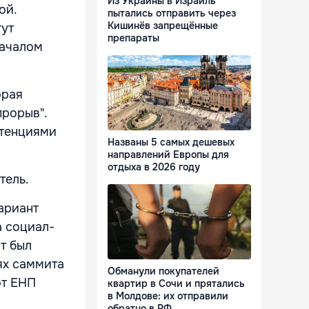
Из Украины в Израиль
ой.
пытались отправить через
Кишинёв запрещённые
гут
препараты
началом
орая
прорыв".
етенциями
Названы 5 самых дешевых
направлений Европы для
отдыха в 2026 году
тель.
ариант
а социал-
т был
ях саммита
Обманули покупателей
от ЕНП
квартир в Сочи и прятались
в Молдове: их отправили
обратно в РФ