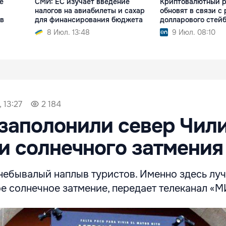
е
СМИ: ЕС изучает введение
Криптовалютный р
налогов на авиабилеты и сахар
обновят в связи с
 в
для финансирования бюджета
долларового стей
8 Июл. 13:48
9 Июл. 08:10
 13:27
2 184
заполонили север Чили
 солнечного затмения
небывалый наплыв туристов. Именно здесь лу
е солнечное затмение, передает телеканал «М