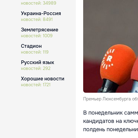
новостей:
34989
Украина-Россия
новостей:
8491
Землетрясение
новостей:
1009
Стадион
новостей:
119
Русский язык
новостей:
292
Хорошие новости
новостей:
1721
Премьер Люксембурга об
В понедельник самм
кандидатов на ключ
полдень понедельни