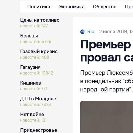
Политика
Экономика
Общество
Пр
Цены на топливо
новостей:
377
2 июля 2019, 1
Ria
Бельцы
Премьер
новостей:
5726
Газовый кризис
провал с
новостей:
408
Гагаузия
Премьер Люксембу
новостей:
10842
в понедельник "с
Кишинев
народной партии",
новостей:
771
ДТП в Молдове
новостей:
7823
Нет войне
новостей:
131
Приднестровье