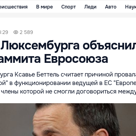
оисшествия
В мире
Спорт
Леди
Авто
Нау
3:29
2 589
 Люксембурга объясни
аммита Евросоюза
рга Ксавье Беттель считает причиной провал
бой" в функционировании ведущей в ЕС "Европ
 члены которой не смогли договориться между