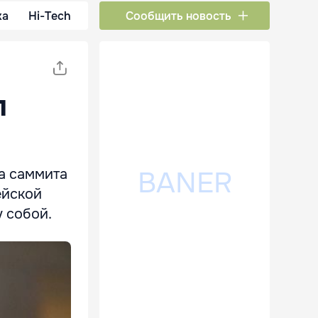
ка
Hi-Tech
Сообщить новость
л
а саммита
ейской
 собой.