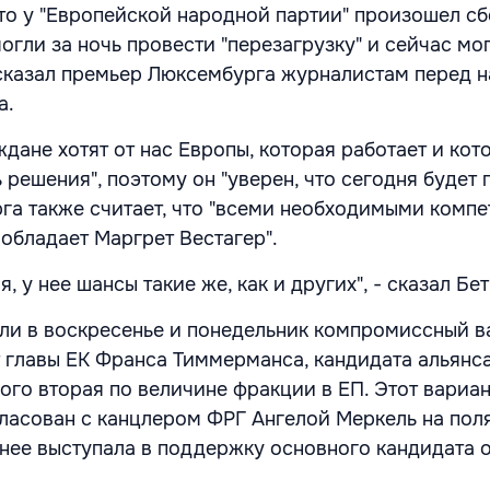
что у "Европейской народной партии" произошел сб
огли за ночь провести "перезагрузку" и сейчас мо
- сказал премьер Люксембурга журналистам перед 
а.
ждане хотят от нас Европы, которая работает и кот
решения", поэтому он "уверен, что сегодня будет 
а также считает, что "всеми необходимыми комп
 обладает Маргрет Вестагер".
, у нее шансы такие же, как и других", - сказал Бет
и в воскресенье и понедельник компромиссный в
 главы ЕК Франса Тиммерманса, кандидата альянс
ого вторая по величине фракции в ЕП. Этот вариан
ласован с канцлером ФРГ Ангелой Меркель на пол
анее выступала в поддержку основного кандидата 