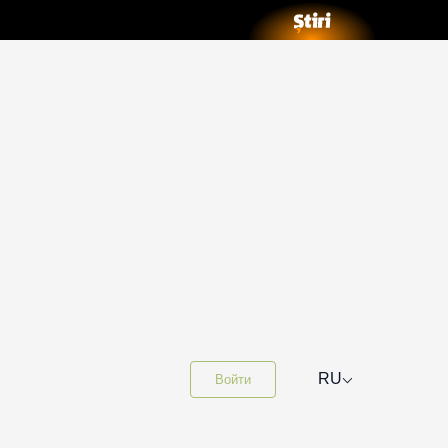
⌵
RU
Войти