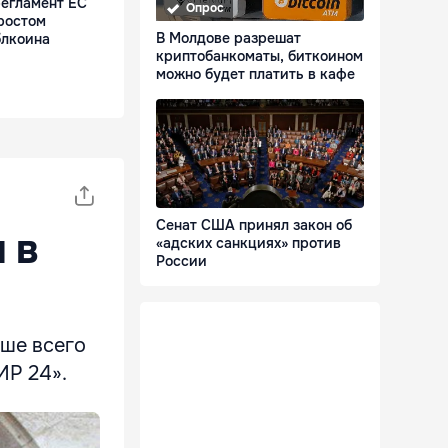
егламент ЕС
Опрос
 ростом
В Молдове разрешат
блкоина
криптобанкоматы, биткоином
можно будет платить в кафе
Сенат США принял закон об
 в
«адских санкциях» против
России
чше всего
ИР 24».