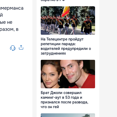
иммерманса
ой
рые не
разом, в
На Телецентре пройдут
репетиции парада:
водителей предупредили о
затруднениях
Брат Джоли совершил
каминг-аут в 53 года и
признался после развода,
что он гей