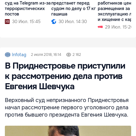
суд на Telegram из-за
предстанет перед
работников цент
террористических
судом по делу о 17 кг
размещения за
постов
гашиша
эксплуатацию лю
и хищение с карт
30 Июл. 15:45
30 Июл. 14:30
29 Июл. 15:26
Infotag
2 июля 2018, 16:14
2 162
В Приднестровье приступили
к рассмотрению дела против
Евгения Шевчука
Верховный суд непризнанного Приднестровья
начал рассмотрение первого уголовного дела
против бывшего президента Евгения Шевчука.