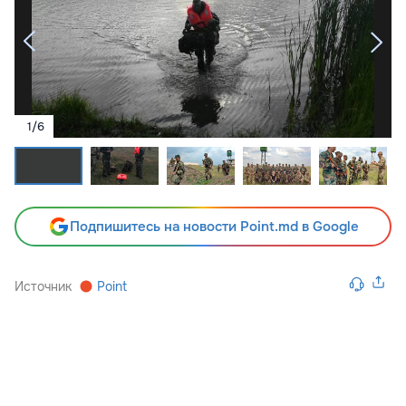
1
/
6
Подпишитесь на новости Point.md в Google
Источник
Point