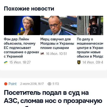
Похожие новости
Фон дер Ляйен
Мерц озвучил для
По делу о
объяснила, почему
Молдовы и Украины
мошенническом к
ЕС подписывает
плохие сценарии
центре в Украине
соглашение о дронах
прошли новые
16 Июл. 10:51
с Украиной
обыски в Молдов
15 Июл. 18:27
14 Июл. 09:40
Point
2 июля 2018, 16:17
5 172
Посетитель подал в суд на
АЗС, сломав нос о прозрачную