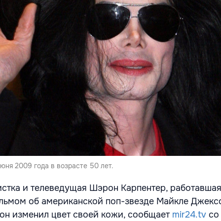
юня 2009 года в возрасте 50 лет.
стка и телеведущая Шэрон Карпентер, работавшая
льмом об американской поп-звезде Майкле Джекс
 он изменил цвет своей кожи, сообщает
mir24.tv
со 