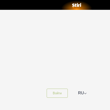
⌵
RU
Войти