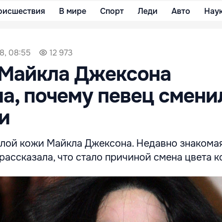
оисшествия
В мире
Спорт
Леди
Авто
Нау
8, 08:55
12 973
 Майкла Джексона
а, почему певец смени
и
елой кожи Майкла Джексона. Недавно знакома
ассказала, что стало причиной смена цвета к