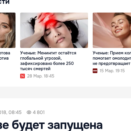
сти
отова
Ученые: Менингит остаётся
Ученые: Прием ко
отив
глобальной угрозой,
помогает омолодит
зафиксировано более 250
не предотвращае
тысяч смертей
15 Мар. 19:15
28 Мар. 18:45
18, 08:45
4 801
е будет запущена