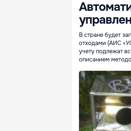
Автомат
управлен
В стране будет з
отходами (АИС «УО
учету подлежат вс
описанием методо