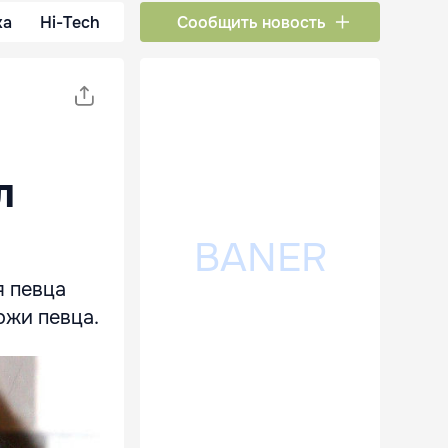
ка
Hi-Tech
Сообщить новость
л
я певца
ожи певца.