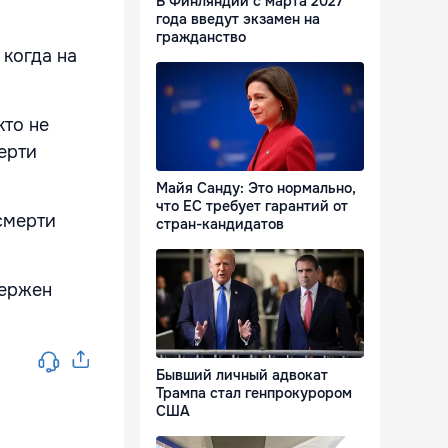
В Финляндии с марта 2027
года введут экзамен на
гражданство
 когда на
кто не
ерти
Майя Санду: Это нормально,
что ЕС требует гарантий от
смерти
стран-кандидатов
вержен
Бывший личный адвокат
Трампа стал генпрокурором
США