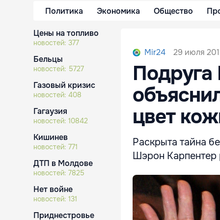
Политика
Экономика
Общество
Пр
Цены на топливо
новостей:
377
29 июля 201
Mir24
Бельцы
Подруга
новостей:
5727
Газовый кризис
объяснил
новостей:
408
цвет кож
Гагаузия
новостей:
10842
Кишинев
Раскрыта тайна б
новостей:
771
Шэрон Карпентер р
ДТП в Молдове
новостей:
7825
Нет войне
новостей:
131
Приднестровье