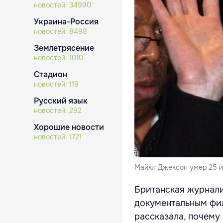
новостей:
34990
Украина-Россия
новостей:
8498
Землетрясение
новостей:
1010
Стадион
новостей:
119
Русский язык
новостей:
292
Хорошие новости
новостей:
1721
Майкл Джексон умер 25 и
Британская журнали
документальным фи
рассказала, почему