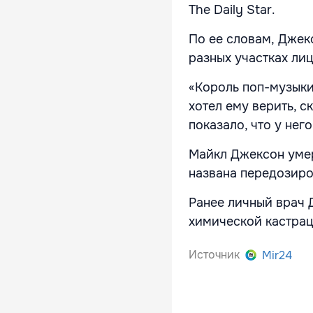
The Daily Star.
По ее словам, Джекс
разных участках ли
«Король поп-музыки»
хотел ему верить, с
показало, что у нег
Майкл Джексон умер
названа передозиро
Ранее личный врач 
химической кастрац
Источник
Mir24