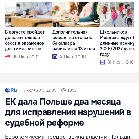
В августе пройдет
Дополнительная
Школьников
дополнительная
сессия на степень
Молдовы ждут бо
сессия экзаменов
бакалавра
длинные каникул
для гимназистов
начинается 13 июля
2026/2027 учебн
году
30 Июл. 21:11
9 Июл. 17:48
31 Июл. 12:10
Ria
17 июля 2019, 22:05
1 353
ЕК дала Польше два месяца
для исправления нарушений в
судебной реформе
Еврокомиссия предоставила властям Польши