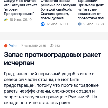
Санду: Я не считаю,
Стояногло назвал
Тарнавский:
что Гагаузия станет
решение по Гагаузии
Призываю деятел
"вторым
большой ошибкой:
из Гагаузии
Приднестровьем"
Сначала делаем,
отказаться от
потом думаем
протестной поли
16 Июл. 09:10
12 Июл. 17:00
9 Июл. 13:58
Point
17 июля 2019, 21:55
953
Запас противоградовых ракет
исчерпан
Град, нанесший серьезный ущерб в июле в
северной части страны, не мог быть
предотвращен, потому что противоградовые
ракеты неэффективны, сложности создал и
запрет на запуск на границе с Румынией. На
складе почти не осталось ракет.