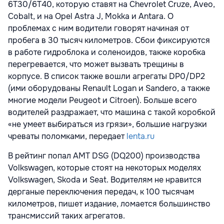
6T30/6T40, которую ставят на Chevrolet Cruze, Aveo,
Cobalt, и на Opel Astra J, Mokka и Antara. О
проблемах с ним водители говорят начиная от
пробега в 30 тысяч километров. Сбои фиксируются
в работе гидроблока и соленоидов, также коробка
перегревается, что может вызвать трещины в
корпусе. В список также вошли агрегаты DP0/DP2
(ими оборудованы Renault Logan и Sandero, а также
многие модели Peugeot и Citroen). Больше всего
водителей раздражает, что машина с такой коробкой
«не умеет выбираться из грязи», большие нагрузки
чреваты поломками, передает
lenta.ru
В рейтинг попал АМТ DSG (DQ200) производства
Volkswagen, которые стоят на некоторых моделях
Volkswagen, Skoda и Seat. Водителям не нравится
дерганые переключения передач, к 100 тысячам
километров, пишет издание, ломается большинство
трансмиссий таких агрегатов.