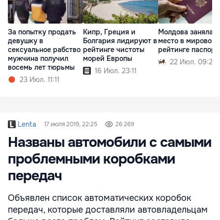
За попытку продать
Кипр, Греция и
Молдова заняла 4
девушку в
Болгария лидируют в
место в мировом
сексуальное рабство
рейтинге чистоты
рейтинге паспорт
мужчина получил
морей Европы
22 Июл. 09:29
восемь лет тюрьмы
16 Июл. 23:11
23 Июл. 11:11
Lenta
17 июля 2019, 22:25
26 269
Названы автомобили с самыми
проблемными коробками
передач
Объявлен список автоматических коробок
передач, которые доставляли автовладельцам