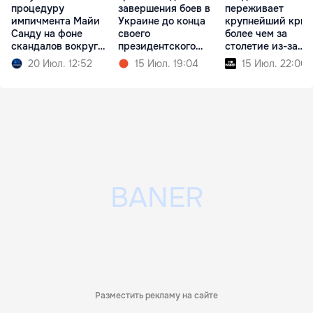
процедуру
завершения боев в
переживает
импичмента Майи
Украине до конца
крупнейший криз
Санду на фоне
своего
более чем за
скандалов вокруг
президентского
столетие из-за
партии PAS
срока
реформ Трампа
20 Июл. 12:52
15 Июл. 19:04
15 Июл. 22:00
Разместить рекламу на сайте