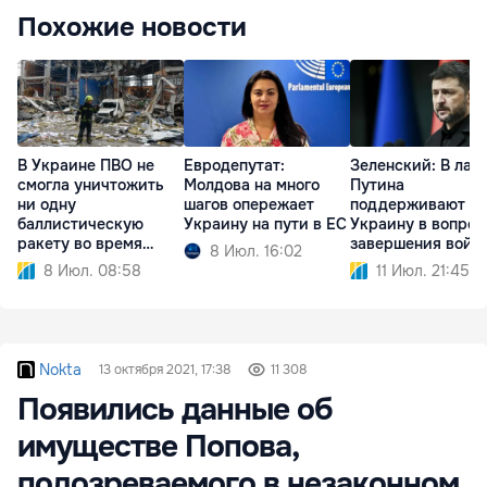
Похожие новости
В Украине ПВО не
Евродепутат:
Зеленский: В лаг
смогла уничтожить
Молдова на много
Путина
ни одну
шагов опережает
поддерживают
баллистическую
Украину на пути в ЕС
Украину в вопрос
ракету во время
завершения войн
8 Июл. 16:02
атаки РФ
8 Июл. 08:58
11 Июл. 21:45
Nokta
13 октября 2021, 17:38
11 308
Появились данные об
имуществе Попова,
подозреваемого в незаконном