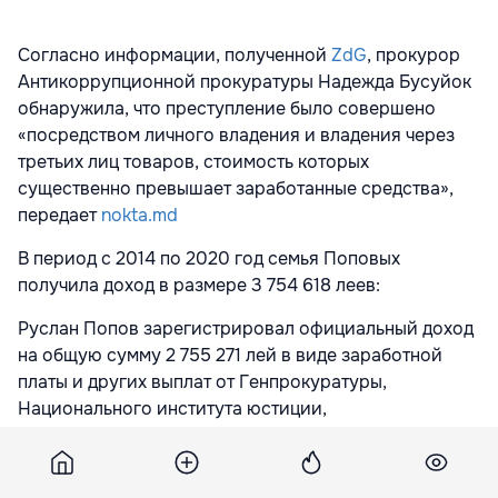
Согласно информации, полученной
ZdG
, прокурор
Антикоррупционной прокуратуры Надежда Бусуйок
обнаружила, что преступление было совершено
«посредством личного владения и владения через
третьих лиц товаров, стоимость которых
существенно превышает заработанные средства»,
передает
nokta.md
В период с 2014 по 2020 год семья Поповых
получила доход в размере 3 754 618 леев:
Руслан Попов зарегистрировал официальный доход
на общую сумму 2 755 271 лей в виде заработной
платы и других выплат от Генпрокуратуры,
Национального института юстиции,
Государственного университета Молдовы,
Университета европейских исследований Молдовы,
Международного центра la Strada, Adrica SRL и