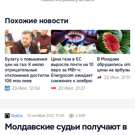
Похожие новости
Бузату о повышения
Цена газа в ЕС
В Молдове
цен на газ: К июлю
выросла почти на 10
обрушились опто
отрицательные
евро за МВт·ч:
цены на арбузы
отклонения достигли
Energocom ожидает
22 Июл. 21:59
106 млн леев
снижение к ноябрю
23 Июл. 12:04
20 Июл. 21:27
Nokta
13 октября 2021, 17:45
2 459
Молдавские судьи получают в