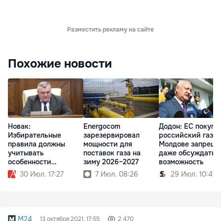
Разместить рекламу на сайте
Похожие новости
Новак:
Energocom
Додон: ЕС покупа
Избирательные
зарезервировал
российский газ, а
правила должны
мощности для
Молдове запрещ
учитывать
поставок газа на
даже обсуждать 
особенности
зиму 2026–2027
возможность
Гагаузии
30 Июл. 17:27
7 Июл. 08:26
29 Июл. 10:47
M24
13 октября 2021, 17:55
2 470