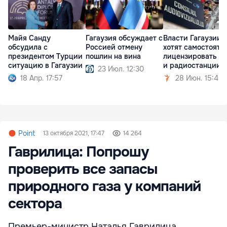
Майя Санду
Гагаузия обсуждает с
Власти Гагаузии
обсудила с
Россией отмену
хотят самостояте
президентом Турции
пошлин на вина
лицензировать те
ситуацию в Гагаузии
и радиостанции
23 Июл. 12:30
18 Апр. 17:57
28 Июн. 15:40
Point
13 октября 2021, 17:47
14 264
Гаврилица: Попрошу
проверить все запасы
природного газа у компаний
сектора
Премьер-министр Наталья Гаврилица