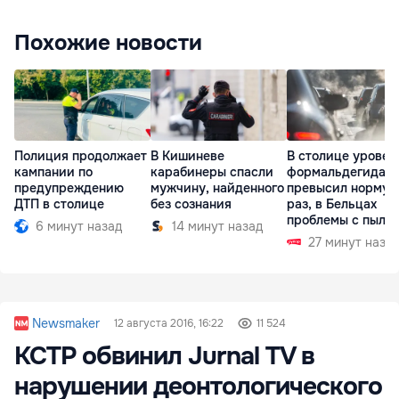
Похожие новости
Полиция продолжает
В Кишиневе
В столице уровен
кампании по
карабинеры спасли
формальдегида
предупреждению
мужчину, найденного
превысил норму в
ДТП в столице
без сознания
раз, в Бельцах
проблемы с пыль
6 минут назад
14 минут назад
27 минут наза
Newsmaker
12 августа 2016, 16:22
11 524
КСТР обвинил Jurnal TV в
нарушении деонтологического