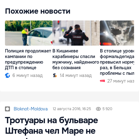
Похожие новости
Полиция продолжает
В Кишиневе
В столице уровен
кампании по
карабинеры спасли
формальдегида
предупреждению
мужчину, найденного
превысил норму в
ДТП в столице
без сознания
раз, в Бельцах
проблемы с пыль
6 минут назад
14 минут назад
27 минут наза
Bloknot-Moldova
12 августа 2016, 16:25
5 920
Тротуары на бульваре
Штефана чел Маре не