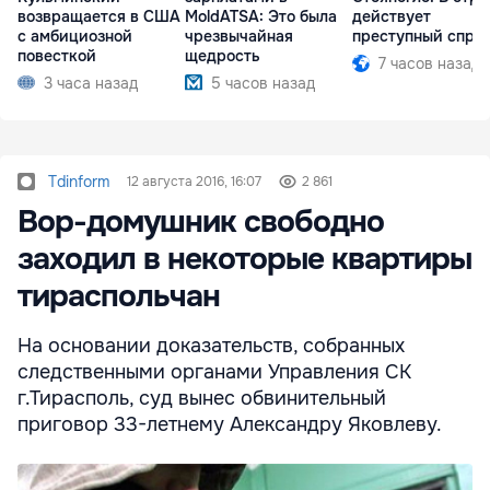
возвращается в США
MoldATSA: Это была
действует
с амбициозной
чрезвычайная
преступный спру
повесткой
щедрость
7 часов назад
3 часа назад
5 часов назад
Tdinform
12 августа 2016, 16:07
2 861
Вор-домушник свободно
заходил в некоторые квартиры
тираспольчан
На основании доказательств, собранных
следственными органами Управления СК
г.Тирасполь, суд вынес обвинительный
приговор 33-летнему Александру Яковлеву.