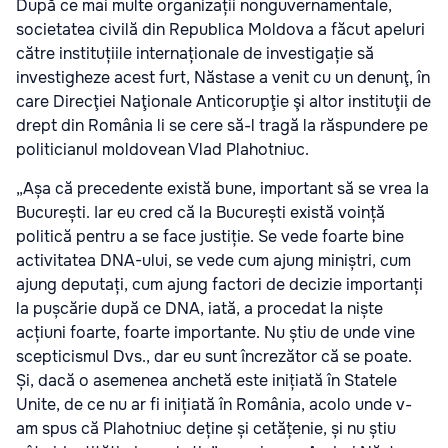
După ce mai multe organizații nonguvernamentale,
societatea civilă din Republica Moldova a făcut apeluri
către instituțiile internaționale de investigație să
investigheze acest furt, Năstase a venit cu un denunţ, în
care Direcţiei Naţionale Anticorupţie şi altor instituţii de
drept din România li se cere să-l tragă la răspundere pe
politicianul moldovean Vlad Plahotniuc.
„Așa că precedente există bune, important să se vrea la
București. Iar eu cred că la București există voință
politică pentru a se face justiție. Se vede foarte bine
activitatea DNA-ului, se vede cum ajung miniștri, cum
ajung deputați, cum ajung factori de decizie importanți
la pușcărie după ce DNA, iată, a procedat la niște
acțiuni foarte, foarte importante. Nu știu de unde vine
scepticismul Dvs., dar eu sunt încrezător că se poate.
Și, dacă o asemenea anchetă este inițiată în Statele
Unite, de ce nu ar fi inițiată în România, acolo unde v-
am spus că Plahotniuc deține și cetățenie, și nu știu