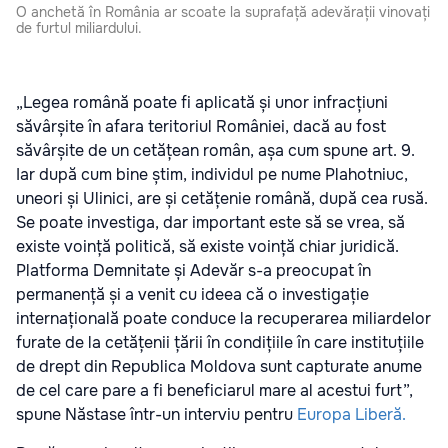
O anchetă în România ar scoate la suprafață adevărații vinovați
de furtul miliardului.
„Legea română poate fi aplicată și unor infracțiuni
săvârșite în afara teritoriul României, dacă au fost
săvârșite de un cetățean român, așa cum spune art. 9.
Iar după cum bine știm, individul pe nume Plahotniuc,
uneori și Ulinici, are și cetățenie română, după cea rusă.
Se poate investiga, dar important este să se vrea, să
existe voință politică, să existe voință chiar juridică.
Platforma Demnitate și Adevăr s-a preocupat în
permanență și a venit cu ideea că o investigație
internațională poate conduce la recuperarea miliardelor
furate de la cetățenii țării în condițiile în care instituțiile
de drept din Republica Moldova sunt capturate anume
de cel care pare a fi beneficiarul mare al acestui furt”,
spune Năstase într-un interviu pentru
Europa Liberă.