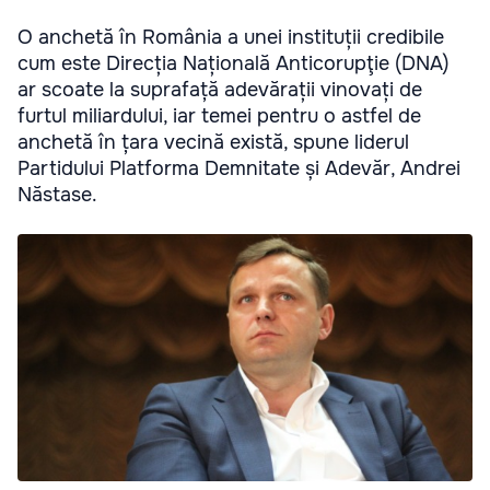
O anchetă în România a unei instituții credibile
cum este Direcția Națională Anticorupţie (DNA)
ar scoate la suprafață adevărații vinovați de
furtul miliardului, iar temei pentru o astfel de
anchetă în țara vecină există, spune liderul
Partidului Platforma Demnitate și Adevăr, Andrei
Năstase.