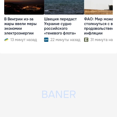
В Венгрии из-за
Швеция передаст
ФАО: Мир может
жары ввели меры
Украине судно
столкнуться с во
экономии
российского
продовольственн
электроэнергии
«теневого флота»
инфляции
13 минут назад
22 минуты назад
31 минута наза