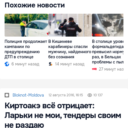
Похожие новости
Полиция продолжает
В Кишиневе
В столице уровен
кампании по
карабинеры спасли
формальдегида
предупреждению
мужчину, найденного
превысил норму в
ДТП в столице
без сознания
раз, в Бельцах
проблемы с пыль
6 минут назад
14 минут назад
27 минут наза
Bloknot-Moldova
12 августа 2016, 16:15
10 137
Киртоакэ всё отрицает:
Ларьки не мои, тендеры своим
не раздаю