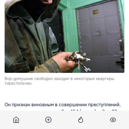
Вор-домушник свободно заходил в некоторые квартиры
тираспольчан.
Он признан виновным в совершении преступлений,
предусмотренных п.«а» ч.3 ст.154 (кража), ч.2 ст.29 –
п.«б» ч.2 ст.157 (покушение на грабеж) УК ПМР,
сообщает Следственный комитет Приднестровья.