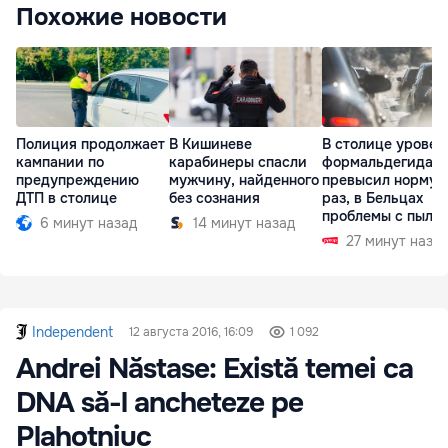
Похожие новости
Полиция продолжает
В Кишиневе
В столице уровен
кампании по
карабинеры спасли
формальдегида
предупреждению
мужчину, найденного
превысил норму в
ДТП в столице
без сознания
раз, в Бельцах
проблемы с пыль
6 минут назад
14 минут назад
27 минут наза
Independent
12 августа 2016, 16:09
1 092
Andrei Năstase: Există temei ca
DNA să-l ancheteze pe
Plahotniuc