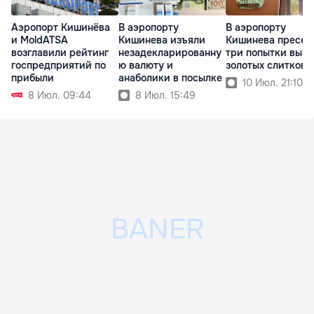
Аэропорт Кишинёва
В аэропорту
В аэропорту
и MoldATSA
Кишинева изъяли
Кишинева пресек
возглавили рейтинг
незадекларированну
три попытки выво
госпредприятий по
ю валюту и
золотых слитков
прибыли
анаболики в посылке
10 Июл. 21:10
8 Июл. 09:44
8 Июл. 15:49