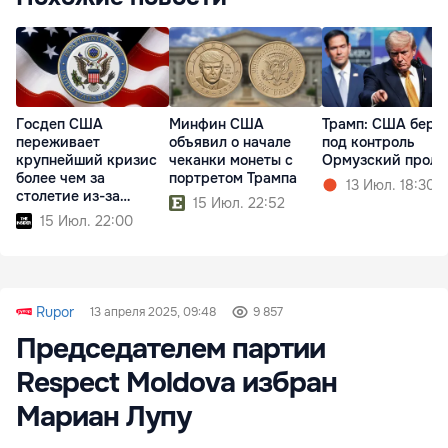
Госдеп США
Минфин США
Трамп: США беру
переживает
объявил о начале
под контроль
крупнейший кризис
чеканки монеты с
Ормузский проли
более чем за
портретом Трампа
13 Июл. 18:30
столетие из-за
15 Июл. 22:52
реформ Трампа
15 Июл. 22:00
Rupor
13 апреля 2025, 09:48
9 857
Председателем партии
Respect Moldova избран
Мариан Лупу