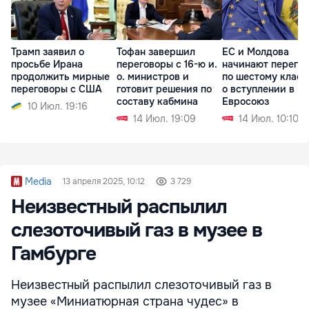
Трамп заявил о
Тофан завершил
ЕС и Молдова
просьбе Ирана
переговоры с 16-ю и.
начинают перего
продолжить мирные
о. министров и
по шестому класт
переговоры с США
готовит решения по
о вступлении в
составу кабмина
Евросоюз
10 Июл. 19:16
14 Июл. 19:09
14 Июл. 10:10
Media
13 апреля 2025, 10:12
3 729
Неизвестный распылил
слезоточивый газ в музее в
Гамбурге
Неизвестный распылил слезоточивый газ в
музее «Миниатюрная страна чудес» в